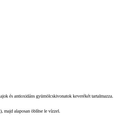
óolajok és antioxidáns gyümölcskivonatok keverékét tartalmazza.
, majd alaposan öblítse le vízzel.