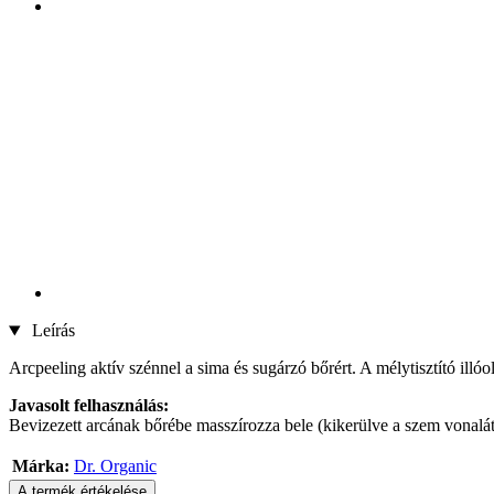
Leírás
Arcpeeling aktív szénnel a sima és sugárzó bőrért. A mélytisztító ill
Javasolt felhasználás:
Bevizezett arcának bőrébe masszírozza bele (kikerülve a szem vonalát)
Márka:
Dr. Organic
A termék értékelése