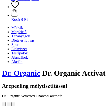
Kosár
0 Ft
Márkák
Megfelelő
Tápanyagok
Diéta és fogyás
Sport
Élelmiszer
Testápolók
Ajándékok
Akciók
Dr. Organic
Dr. Organic Activat
Arcpeeling mélytisztítással
Dr. Organic Activated Charcoal arcradír