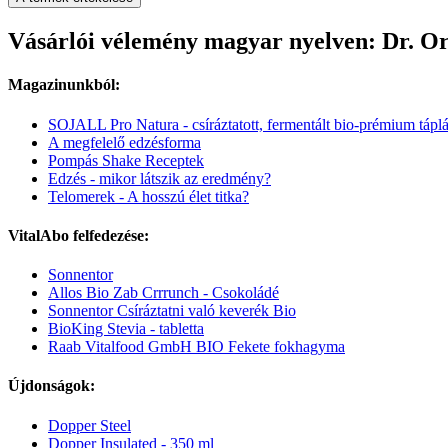
Vásárlói vélemény magyar nyelven: Dr. Or
Magazinunkból:
SOJALL Pro Natura - csíráztatott, fermentált bio-prémium tápl
A megfelelő edzésforma
Pompás Shake Receptek
Edzés - mikor látszik az eredmény?
Telomerek - A hosszú élet titka?
VitalAbo felfedezése:
Sonnentor
Allos Bio Zab Crrrunch - Csokoládé
Sonnentor Csíráztatni való keverék Bio
BioKing Stevia - tabletta
Raab Vitalfood GmbH BIO Fekete fokhagyma
Újdonságok:
Dopper Steel
Dopper Insulated - 350 ml