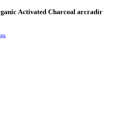
ganic Activated Charcoal arcradír
álék