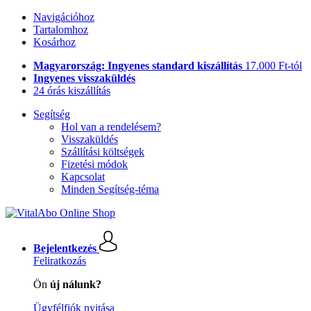
Navigációhoz
Tartalomhoz
Kosárhoz
Magyarország: Ingyenes standard kiszállítás
17.000 Ft-tól
Ingyenes visszaküldés
24 órás kiszállítás
Segítség
Hol van a rendelésem?
Visszaküldés
Szállítási költségek
Fizetési módok
Kapcsolat
Minden Segítség-téma
Bejelentkezés
Feliratkozás
Ön
új nálunk?
Ügyfélfiók nyitása