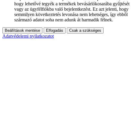
hogy lehetővé tegyék a termékek bevásárlókosarába gyűjtését
vagy az ügyfélfiókba való bejelentkezést. Ez azt jelenti, hogy
semmilyen következtetés levonása nem lehetséges, így ebből
származó adatot soha nem adunk át harmadik félnek.
Beállítások mentése
Elfogadás
Csak a szükséges
Adatvédelemi nyilatkozatot