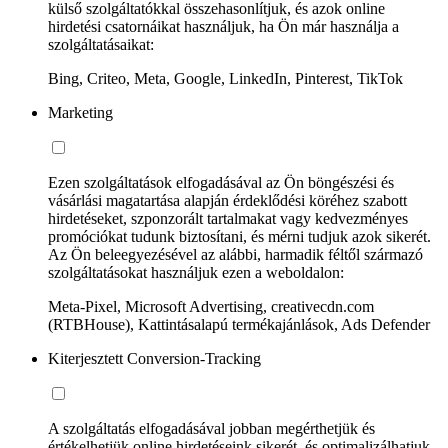
külső szolgáltatókkal összehasonlítjuk, és azok online
hirdetési csatornáikat használjuk, ha Ön már használja a
szolgáltatásaikat:
Bing, Criteo, Meta, Google, LinkedIn, Pinterest, TikTok
Marketing
Ezen szolgáltatások elfogadásával az Ön böngészési és
vásárlási magatartása alapján érdeklődési köréhez szabott
hirdetéseket, szponzorált tartalmakat vagy kedvezményes
promóciókat tudunk biztosítani, és mérni tudjuk azok sikerét.
Az Ön beleegyezésével az alábbi, harmadik féltől származó
szolgáltatásokat használjuk ezen a weboldalon:
Meta-Pixel, Microsoft Advertising, creativecdn.com
(RTBHouse), Kattintásalapú termékajánlások, Ads Defender
Kiterjesztett Conversion-Tracking
A szolgáltatás elfogadásával jobban megérthetjük és
értékelhetjük online hirdetéseink sikerét, és optimalizálhatjuk