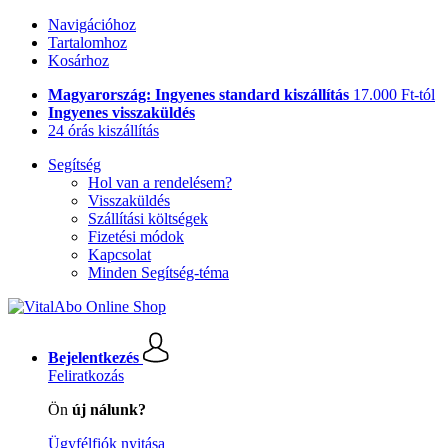
Navigációhoz
Tartalomhoz
Kosárhoz
Magyarország: Ingyenes standard kiszállítás
17.000 Ft-tól
Ingyenes visszaküldés
24 órás kiszállítás
Segítség
Hol van a rendelésem?
Visszaküldés
Szállítási költségek
Fizetési módok
Kapcsolat
Minden Segítség-téma
Bejelentkezés
Feliratkozás
Ön
új nálunk?
Ügyfélfiók nyitása