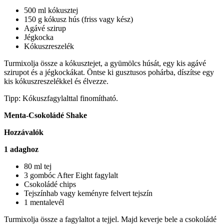
500 ml kókusztej
150 g kókusz hús (friss vagy kész)
Agávé szirup
Jégkocka
Kókuszreszelék
Turmixolja össze a kókusztejet, a gyümölcs húsát, egy kis agávé
szirupot és a jégkockákat. Öntse ki gusztusos pohárba, díszítse egy
kis kókuszreszelékkel és élvezze.
Tipp: Kókuszfagylalttal finomítható.
Menta-Csokoládé Shake
Hozzávalók
1 adaghoz
80 ml tej
3 gombóc After Eight fagylalt
Csokoládé chips
Tejszínhab vagy keményre felvert tejszín
1 mentalevél
Turmixolja össze a fagylaltot a tejjel. Majd keverje bele a csokoládé