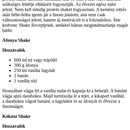
szükséges fehérje ellátásért fogyasztják. Az élvezet egész mást
jelent. Nem kell mindig protein shaket fogyasztani. A kemény edzés
után hébe-hóba igenis jár a finom jutalom, ami nem csak
változatosságot jelent, hanem új motivációt is a folytatáshoz. Íme
kedvenc Shake Receptjeink, amikkel bátran megjutalmazhatja magát
bárki:
Áfonya Shake
Hozzávalók
600 ml tej vagy tejpótló
300 g áfonya
250 ml vanília fagylalt
2 banán
1 vanília rúd
Hosszában vágja fel a vanília rudat és kaparja ki a belsejét. A banánt
vágja apró darabokra. Majd turmixolja le a tejet, a kikapart vaníliát,
a darabokra vágott banánt, a fagylaltot és az áfonyát és élvezze a
finomságot.
Kókusz Shake
Hozzávalók