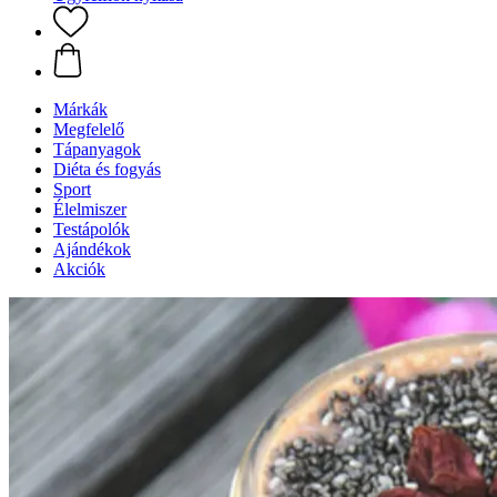
Márkák
Megfelelő
Tápanyagok
Diéta és fogyás
Sport
Élelmiszer
Testápolók
Ajándékok
Akciók