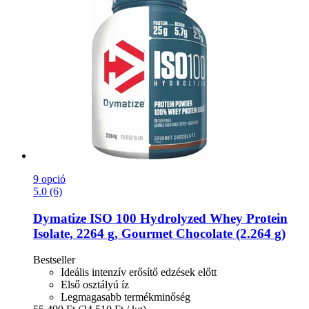
9 opció
5.0 (6)
Dymatize
ISO 100 Hydrolyzed Whey Protein
Isolate, 2264 g, Gourmet Chocolate (2.264 g)
Bestseller
Ideális intenzív erősítő edzések előtt
Első osztályú íz
Legmagasabb termékminőség