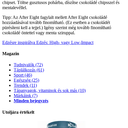
chipset. Töltse gusztusos pohárba, díszítse csokoládé chipsszel és
mentalevéllel.
Tipp: Az After Eight fagylalt mellett After Eight csokoládé
hozzáadásával tovább finomítható. (Ez esetben a csokoládét
pürésíteni kell a tejjel.) Igény szerint még tovább finomítható
csokoládé öntettel vagy menta sziruppal.
Edzésre inspirálva
Edzés: High- vagy Low-Impact
Magazin
Tudnivalók
(72)
Táplálkozás
(61)
Sport
(46)
Egészség
(25)
Trendek
(11)
Tápanyagok, vitaminok és sok más
(10)
Márkáink
(7)
Minden bejegyzés
Utoljára értékelt