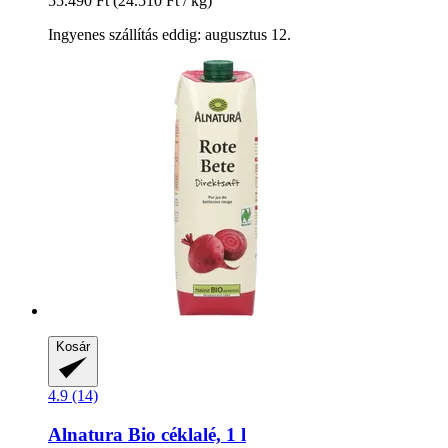
55.490 Ft
(24.510 Ft / kg)
Ingyenes szállítás eddig: augusztus 12.
Kosár
4.9 (14)
Alnatura
Bio céklalé, 1 l