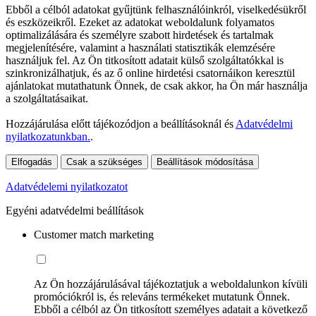
Ebből a célból adatokat gyűjtünk felhasználóinkról, viselkedésükről
és eszközeikről. Ezeket az adatokat weboldalunk folyamatos
optimalizálására és személyre szabott hirdetések és tartalmak
megjelenítésére, valamint a használati statisztikák elemzésére
használjuk fel. Az Ön titkosított adatait külső szolgáltatókkal is
szinkronizálhatjuk, és az ő online hirdetési csatornáikon keresztül
ajánlatokat mutathatunk Önnek, de csak akkor, ha Ön már használja
a szolgáltatásaikat.
Hozzájárulása előtt tájékozódjon a beállításoknál és
Adatvédelmi
nyilatkozatunkban.
.
Elfogadás
Csak a szükséges
Beállítások módosítása
Adatvédelemi nyilatkozatot
Egyéni adatvédelmi beállítások
Customer match marketing
Az Ön hozzájárulásával tájékoztatjuk a weboldalunkon kívüli
promóciókról is, és releváns termékeket mutatunk Önnek.
Ebből a célból az Ön titkosított személyes adatait a következő