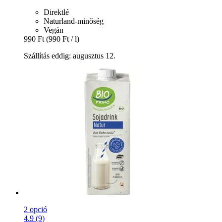
Direktlé
Naturland-minőség
Vegán
990 Ft
(990 Ft / l)
Szállítás eddig: augusztus 12.
2 opció
4.9 (9)