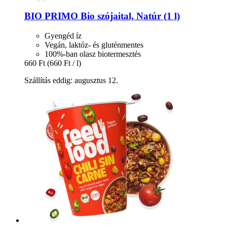
BIO PRIMO
Bio szójaital, Natúr (1 l)
Gyengéd íz
Vegán, laktóz- és gluténmentes
100%-ban olasz biotermesztés
660 Ft
(660 Ft / l)
Szállítás eddig: augusztus 12.