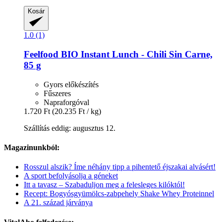
Kosár
1.0 (1)
Feelfood
BIO Instant Lunch -​ Chili Sin Carne,
85 g
Gyors előkészítés
Fűszeres
Napraforgóval
1.720 Ft
(20.235 Ft / kg)
Szállítás eddig: augusztus 12.
Magazinunkból:
Rosszul alszik? Íme néhány tipp a pihentető éjszakai alvásért!
A sport befolyásolja a géneket
Itt a tavasz – Szabaduljon meg a felesleges kilóktól!
Recept: Bogyósgyümölcs-zabpehely Shake Whey Proteinnel
A 21. század járványa