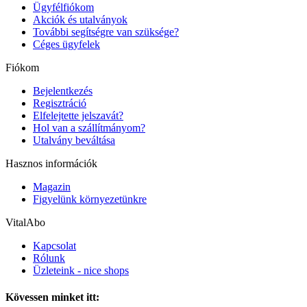
Ügyfélfiókom
Akciók és utalványok
További segítségre van szüksége?
Céges ügyfelek
Fiókom
Bejelentkezés
Regisztráció
Elfelejtette jelszavát?
Hol van a szállítmányom?
Utalvány beváltása
Hasznos információk
Magazin
Figyelünk környezetünkre
VitalAbo
Kapcsolat
Rólunk
Üzleteink - nice shops
Kövessen minket itt: