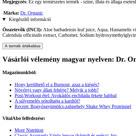
Megjegyzés
: Ez egy természetes termék - színe, illata és állaga eset
Márka:
Dr. Organic
Kiegészítő információ
Összetevők (INCI):
Aloe barbadensis leaf juice, Aqua, Hamamelis vir
Calendula officinalis extract, Carbomer, Sodium hydroxymethylglyci
A termék értékelése
Vásárlói vélemény magyar nyelven: Dr. Or
Magazinunkból:
Hogy kerülhető el a Burnout, azaz a kiégés?
Növényi vagy állati fehérje? Melyik a jobb?
Post-Workout étel: Avokádós enchilada fekete babbal
A súlyemelés pótolhatja a kardiót?
Recept: Bogyósgyümölcs-zabpehely Shake Whey Proteinnel
VitalAbo felfedezése:
More Nutrition
Classic Ayurveda Vörös lencse (hántolt és egész), bio