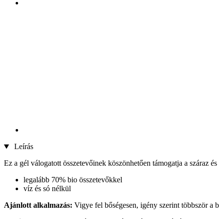
Leírás
Ez a gél válogatott összetevőinek köszönhetően támogatja a száraz és irri
legalább 70% bio összetevőkkel
víz és só nélkül
Ajánlott alkalmazás:
Vigye fel bőségesen, igény szerint többször a bőr