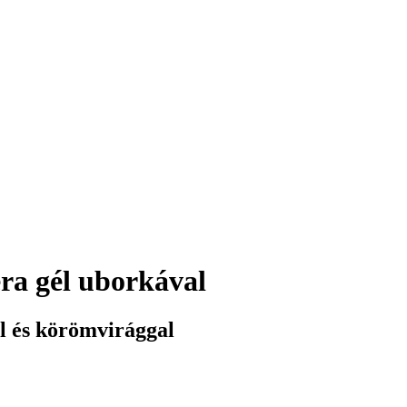
ra gél uborkával
l és körömvirággal