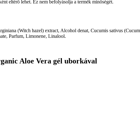
enként eltérő lehet. Ez nem befolyásolja a termék minőségét.
giniana (Witch hazel) extract, Alcohol denat, Cucumis sativus (Cucumbe
nate, Parfum, Limonene, Linalool.
ganic Aloe Vera gél uborkával