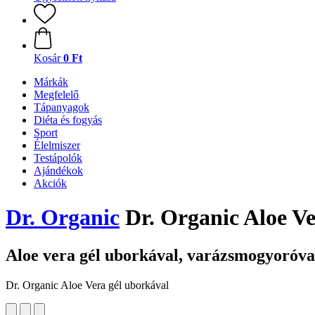
Kosár
0 Ft
Márkák
Megfelelő
Tápanyagok
Diéta és fogyás
Sport
Élelmiszer
Testápolók
Ajándékok
Akciók
Dr. Organic
Dr. Organic Aloe Ve
Aloe vera gél uborkával, varázsmogyoróva
Dr. Organic Aloe Vera gél uborkával