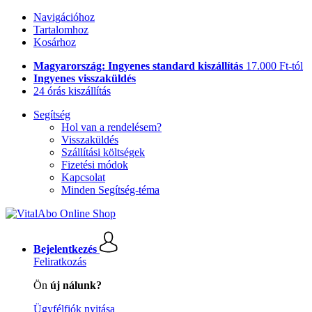
Navigációhoz
Tartalomhoz
Kosárhoz
Magyarország: Ingyenes standard kiszállítás
17.000 Ft-tól
Ingyenes visszaküldés
24 órás kiszállítás
Segítség
Hol van a rendelésem?
Visszaküldés
Szállítási költségek
Fizetési módok
Kapcsolat
Minden Segítség-téma
Bejelentkezés
Feliratkozás
Ön
új nálunk?
Ügyfélfiók nyitása