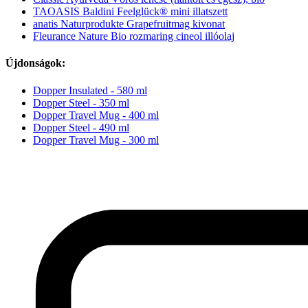
TAOASIS Baldini Feelglück® mini illatszett
anatis Naturprodukte Grapefruitmag kivonat
Fleurance Nature Bio rozmaring cineol illóolaj
Újdonságok:
Dopper Insulated - 580 ml
Dopper Steel - 350 ml
Dopper Travel Mug - 400 ml
Dopper Steel - 490 ml
Dopper Travel Mug - 300 ml