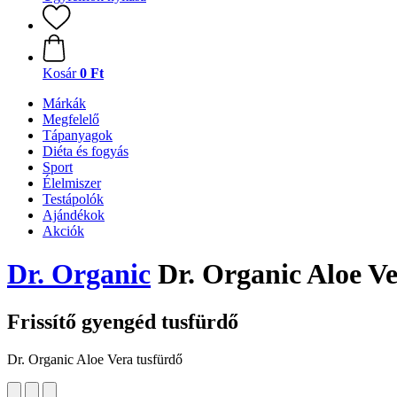
Kosár
0 Ft
Márkák
Megfelelő
Tápanyagok
Diéta és fogyás
Sport
Élelmiszer
Testápolók
Ajándékok
Akciók
Dr. Organic
Dr. Organic Aloe Ve
Frissítő gyengéd tusfürdő
Dr. Organic Aloe Vera tusfürdő