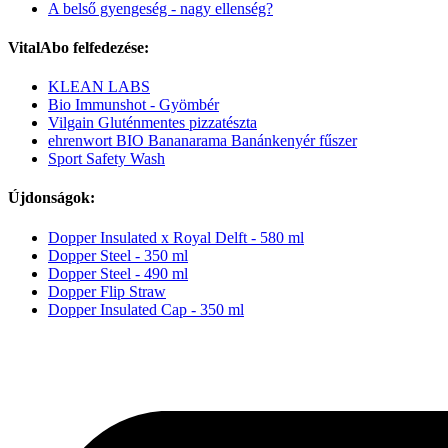
A belső gyengeség - nagy ellenség?
VitalAbo felfedezése:
KLEAN LABS
Bio Immunshot - Gyömbér
Vilgain Gluténmentes pizzatészta
ehrenwort BIO Bananarama Banánkenyér fűszer
Sport Safety Wash
Újdonságok:
Dopper Insulated x Royal Delft - 580 ml
Dopper Steel - 350 ml
Dopper Steel - 490 ml
Dopper Flip Straw
Dopper Insulated Cap - 350 ml