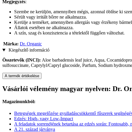
Megjegyzés
:
Szembe ne kerüljön, amennyiben mégis, azonnal öblítse ki szem
Sérült vagy irritált bőrre ne alkalmazza.
Kerülje a terméket, amennyiben allergiás vagy érzékeny bármel
Állatok esetében ne alkalmazza.
A szín, szag és konzisztencia a tételektől függően változhat.
Márka:
Dr. Organic
Kiegészítő információ
Összetevők (INCI):
Aloe barbadensis leaf juice, Aqua, Cocamidopro
sulfosuccinate, Caprylyl/Capryl glucoside, Parfum, Sodium hydroxmet
A termék értékelése
Vásárlói vélemény magyar nyelven: Dr. Or
Magazinunkból:
Betegségek megelőzése gyulladáscsökkentő fűszerek segítségé
Edzés: High- vagy Low-Impact
A feladatok sorrendjének betartása az edzés során: Fontosabb,
A 21. század járványa