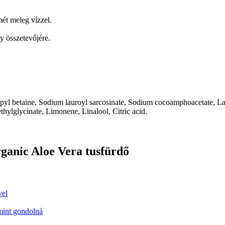
ét meleg vízzel.
y összetevőjére.
pyl betaine, Sodium lauroyl sarcosinate, Sodium cocoamphoacetate, Lau
hylglycinate, Limonene, Linalool, Citric acid.
ganic Aloe Vera tusfürdő
vel
 mint gondolná