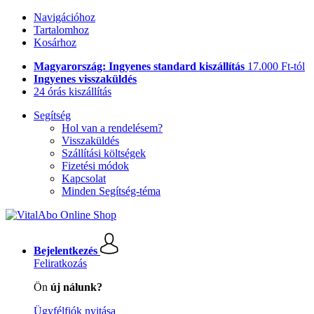
Navigációhoz
Tartalomhoz
Kosárhoz
Magyarország: Ingyenes standard kiszállítás
17.000 Ft-tól
Ingyenes visszaküldés
24 órás kiszállítás
Segítség
Hol van a rendelésem?
Visszaküldés
Szállítási költségek
Fizetési módok
Kapcsolat
Minden Segítség-téma
Bejelentkezés
Feliratkozás
Ön
új nálunk?
Ügyfélfiók nyitása