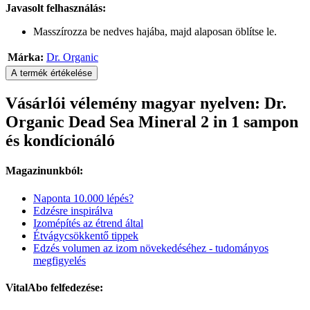
Javasolt felhasználás:
Masszírozza be nedves hajába, majd alaposan öblítse le.
Márka:
Dr. Organic
A termék értékelése
Vásárlói vélemény magyar nyelven: Dr.
Organic Dead Sea Mineral 2 in 1 sampon
és kondícionáló
Magazinunkból:
Naponta 10.000 lépés?
Edzésre inspirálva
Izomépítés az étrend által
Étvágycsökkentő tippek
Edzés volumen az izom növekedéséhez - tudományos
megfigyelés
VitalAbo felfedezése: