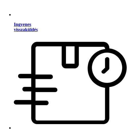
Ingyenes
visszaküldés