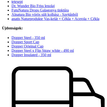
tetesept
Dr. Wunder Bio Friss lenolaj
FutuNatura Drops Galagonya tinktúra
Alnatura Bio vörös sült kolbász - Szejtánból
anatis Naturprodukte Vas-kelát + Cékla + Acerola + Cékla
Újdonságok:
Dopper Steel - 350 ml
Dopper Sport Cap
Dopper Original Cap
Dopper Steel x Flip Straw white - 490 ml
Dopper Insulated - 350 ml