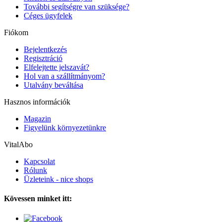
További segítségre van szüksége?
Céges ügyfelek
Fiókom
Bejelentkezés
Regisztráció
Elfelejtette jelszavát?
Hol van a szállítmányom?
Utalvány beváltása
Hasznos információk
Magazin
Figyelünk környezetünkre
VitalAbo
Kapcsolat
Rólunk
Üzleteink - nice shops
Kövessen minket itt: