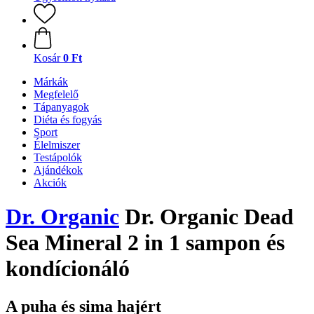
Kosár
0 Ft
Márkák
Megfelelő
Tápanyagok
Diéta és fogyás
Sport
Élelmiszer
Testápolók
Ajándékok
Akciók
Dr. Organic
Dr. Organic Dead
Sea Mineral 2 in 1 sampon és
kondícionáló
A puha és sima hajért