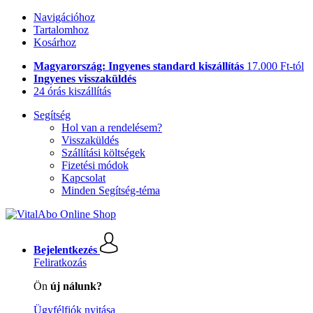
Navigációhoz
Tartalomhoz
Kosárhoz
Magyarország: Ingyenes standard kiszállítás
17.000 Ft-tól
Ingyenes visszaküldés
24 órás kiszállítás
Segítség
Hol van a rendelésem?
Visszaküldés
Szállítási költségek
Fizetési módok
Kapcsolat
Minden Segítség-téma
Bejelentkezés
Feliratkozás
Ön
új nálunk?
Ügyfélfiók nyitása