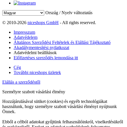
Ország / Nyelv változtatás
© 2010-2026
niceshops GmbH
- All rights reserved.
Impresszum
Adatvédelem
Általános Szerződési Feltételek és Elállási Tájékoztató
Akadálymentesítési nyilatkozat
Adatvédelmi beállítások
Előfizetéses szerződés lemondása itt
Cég
További niceshops üzletek
Elállás a szerződéstől
Személyre szabott vásárlási élmény
Hozzájárulásával sütiket (cookies) és egyéb technológiákat
használunk, hogy személyre szabott vásárlási élményt nyújtsunk
Önnek.
Ebből a célból adatokat gyűjtünk felhasználóinkról, viselkedésükről
és eszközeikről. Ezeket az adatokat weboldalunk folyamatos