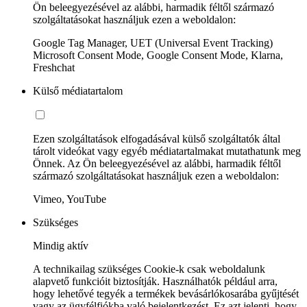
Ön beleegyezésével az alábbi, harmadik féltől származó
szolgáltatásokat használjuk ezen a weboldalon:
Google Tag Manager, UET (Universal Event Tracking)
Microsoft Consent Mode, Google Consent Mode, Klarna,
Freshchat
Külső médiatartalom
Ezen szolgáltatások elfogadásával külső szolgáltatók által
tárolt videókat vagy egyéb médiatartalmakat mutathatunk meg
Önnek. Az Ön beleegyezésével az alábbi, harmadik féltől
származó szolgáltatásokat használjuk ezen a weboldalon:
Vimeo, YouTube
Szükséges
Mindig aktív
A technikailag szükséges Cookie-k csak weboldalunk
alapvető funkcióit biztosítják. Használhatók például arra,
hogy lehetővé tegyék a termékek bevásárlókosarába gyűjtését
vagy az ügyfélfiókba való bejelentkezést. Ez azt jelenti, hogy