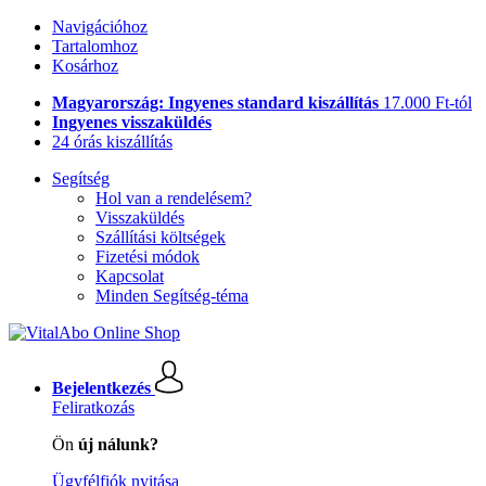
Navigációhoz
Tartalomhoz
Kosárhoz
Magyarország: Ingyenes standard kiszállítás
17.000 Ft-tól
Ingyenes visszaküldés
24 órás kiszállítás
Segítség
Hol van a rendelésem?
Visszaküldés
Szállítási költségek
Fizetési módok
Kapcsolat
Minden Segítség-téma
Bejelentkezés
Feliratkozás
Ön
új nálunk?
Ügyfélfiók nyitása