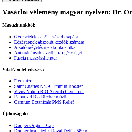
Vásárlói vélemény magyar nyelven: Dr. Or
Magazinunkból:
Gyorsételek - a 21. század csapásai
Edzéstippek abszolút kezdők számára
A kalóriaégetés metabolikus titkai
Antioxidánsok - védik az egészséget
Fascia masszázshenger
VitalAbo felfedezése:
Dymatize
Saint Charles N°29 - Immun Booster
Vivus Natura BIO Acerola C-vitamin
Rapunzel Bio Bircher müzli
Carnium Botanicals PMS Relief
Újdonságok:
Dopper Original Cap
Dopper Insulated x Royal Delft - 580 ml