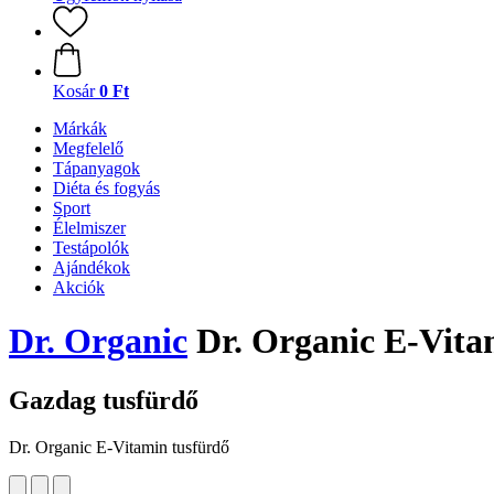
Kosár
0 Ft
Márkák
Megfelelő
Tápanyagok
Diéta és fogyás
Sport
Élelmiszer
Testápolók
Ajándékok
Akciók
Dr. Organic
Dr. Organic E-Vita
Gazdag tusfürdő
Dr. Organic E-Vitamin tusfürdő