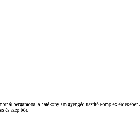
kombinál bergamottal a hatékony ám gyengéd tisztító komplex érdekében
as és szép bőr.