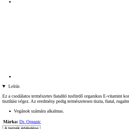
Leírás
Ez a csodálatos természetes fiatalító tusfürdő organikus E-vitamint 
tisztítást végez. Az eredmény pedig természetesen tiszta, fiatal, rugalm
Vegánok számára alkalmas.
Márka:
Dr. Organic
A termék értékelése