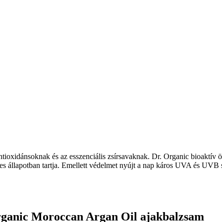
ntioxidánsoknak és az esszenciális zsírsavaknak. Dr. Organic bioaktív
tes állapotban tartja. Emellett védelmet nyújt a nap káros UVA és UVB s
rganic Moroccan Argan Oil ajakbalzsam