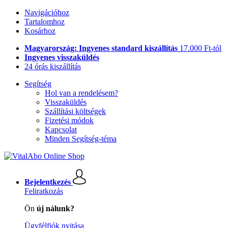
Navigációhoz
Tartalomhoz
Kosárhoz
Magyarország: Ingyenes standard kiszállítás
17.000 Ft-tól
Ingyenes visszaküldés
24 órás kiszállítás
Segítség
Hol van a rendelésem?
Visszaküldés
Szállítási költségek
Fizetési módok
Kapcsolat
Minden Segítség-téma
Bejelentkezés
Feliratkozás
Ön
új nálunk?
Ügyfélfiók nyitása