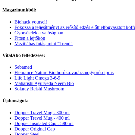
Magazinunkból:
Biohack yourself
Fokozza a teljesítményt az erősítő edzés előtt elfogyasztott koff
Gyorsételek a valóságban
Fitten a lejtőkön
Mezítlábas futás, mint "Trend"
VitalAbo felfedezése:
Sebamed
Fleurance Nature Bio boróka-varázsmogyoró-ciprus
Life Light Omega 3-6-9
Maharishi Ayurveda Neem Bio
Solaray Reishi Mushroom
Újdonságok:
Dopper Travel Mug - 300 ml
Dopper Travel Mug - 400 ml
Dopper Insulated Cap - 580 ml
Dopper Original Cap
Dopper Steel