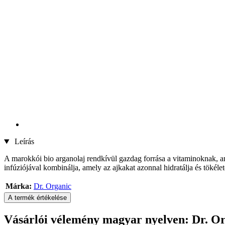
Leírás
A marokkói bio arganolaj rendkívül gazdag forrása a vitaminoknak, a
infúziójával kombinálja, amely az ajkakat azonnal hidratálja és tökéle
Márka:
Dr. Organic
A termék értékelése
Vásárlói vélemény magyar nyelven: Dr. O