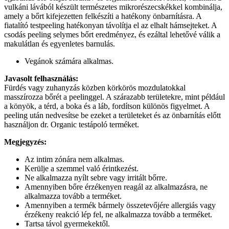
vulkáni lávából készült természetes mikrorészecskékkel kombinálja,
amely a bőrt kifejezetten felkészíti a hatékony önbarnításra. A
fiatalító testpeeling hatékonyan távolítja el az elhalt hámsejteket. A
csodás peeling selymes bőrt eredményez, és ezáltal lehetővé válik a
makulátlan és egyenletes barnulás.
Vegánok számára alkalmas.
Javasolt felhasználás:
Fürdés vagy zuhanyzás közben körkörös mozdulatokkal
masszírozza bőrét a peelinggel. A szárazabb területekre, mint például
a könyök, a térd, a boka és a láb, fordítson különös figyelmet. A
peeling után nedvesítse be ezeket a területeket és az önbarnítás előtt
használjon dr. Organic testápoló terméket.
Megjegyzés:
Az intim zónára nem alkalmas.
Kerülje a szemmel való érintkezést.
Ne alkalmazza nyílt sebre vagy irritált bőrre.
Amennyiben bőre érzékenyen reagál az alkalmazásra, ne
alkalmazza tovább a terméket.
Amennyiben a termék bármely összetevőjére allergiás vagy
érzékeny reakció lép fel, ne alkalmazza tovább a terméket.
Tartsa távol gyermekektől.