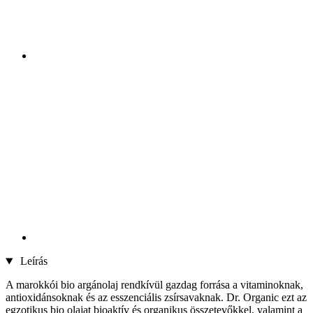
Leírás
A marokkói bio argánolaj rendkívül gazdag forrása a vitaminoknak,
antioxidánsoknak és az esszenciális zsírsavaknak. Dr. Organic ezt az
egzotikus bio olajat bioaktív és organikus összetevőkkel, valamint a