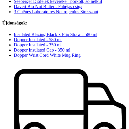
Seeberger Diófélék keveréke - pörkölt, só nélkül
Davert Bio Nut Butter - Fahéjas csiga
3 Chênes Laboratoires Neurogenius Stress-out
Újdonságok:
Insulated Blazing Black x Flip Straw - 580 ml
Dopper Insulated - 580 ml
Dopper Insulated - 350 ml
Dopper Insulated Cap - 350 ml
Dopper Wrist Cord White Mug Ring