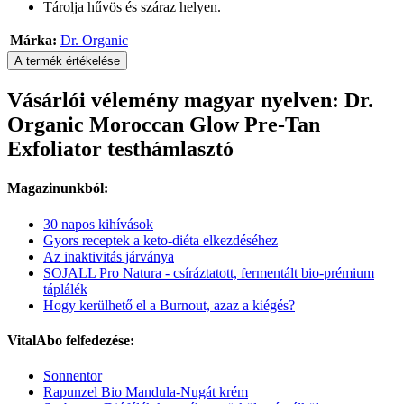
Tárolja hűvös és száraz helyen.
Márka:
Dr. Organic
A termék értékelése
Vásárlói vélemény magyar nyelven: Dr.
Organic Moroccan Glow Pre-Tan
Exfoliator testhámlasztó
Magazinunkból:
30 napos kihívások
Gyors receptek a keto-diéta elkezdéséhez
Az inaktivitás járványa
SOJALL Pro Natura - csíráztatott, fermentált bio-prémium
táplálék
Hogy kerülhető el a Burnout, azaz a kiégés?
VitalAbo felfedezése:
Sonnentor
Rapunzel Bio Mandula-Nugát krém