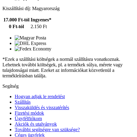
Kiszállítási díj: Magyarország
17.000 Ft-tól
Ingyenes*
0 Ft-tól
2.150 Ft
*Ezek a szállítási költségek a normál szállításra vonatkoznak.
Lehetnek további költségek, pl. a termékek súlya, mérete vagy
tulajdonságai miatt. Ezeket az információkat közvetlenül a
termékleírásban találja.
Segítség
Hogyan adjak le rendelést
Szállítás
Visszaküldés és visszatérítés
Fizetési módok
Ügyfélfiókom
Akciók és utalványok
További segítségre van szüksége?
Céges ügyfelek