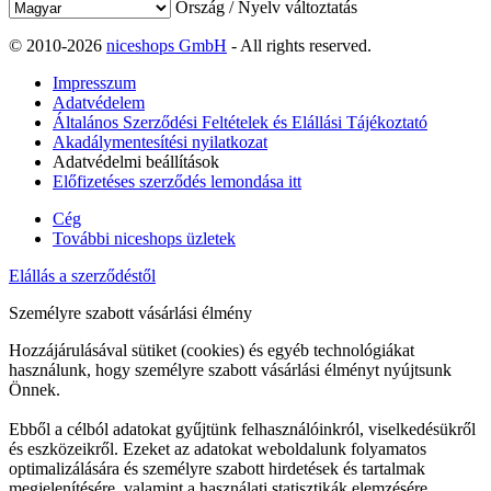
Ország / Nyelv változtatás
© 2010-2026
niceshops GmbH
- All rights reserved.
Impresszum
Adatvédelem
Általános Szerződési Feltételek és Elállási Tájékoztató
Akadálymentesítési nyilatkozat
Adatvédelmi beállítások
Előfizetéses szerződés lemondása itt
Cég
További niceshops üzletek
Elállás a szerződéstől
Személyre szabott vásárlási élmény
Hozzájárulásával sütiket (cookies) és egyéb technológiákat
használunk, hogy személyre szabott vásárlási élményt nyújtsunk
Önnek.
Ebből a célból adatokat gyűjtünk felhasználóinkról, viselkedésükről
és eszközeikről. Ezeket az adatokat weboldalunk folyamatos
optimalizálására és személyre szabott hirdetések és tartalmak
megjelenítésére, valamint a használati statisztikák elemzésére