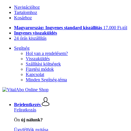
Navigációhoz
Tartalomhoz
Kosárhoz
Magyarország: Ingyenes standard kiszállítás
17.000 Ft-tól
Ingyenes visszaküldés
24 órás kiszállítás
Segítség
Hol van a rendelésem?
Visszaküldés
Szállítási költségek
Fizetési módok
Kapcsolat
Minden Segítség-téma
Bejelentkezés
Feliratkozás
Ön
új nálunk?
Ügyfélfiók nyitása