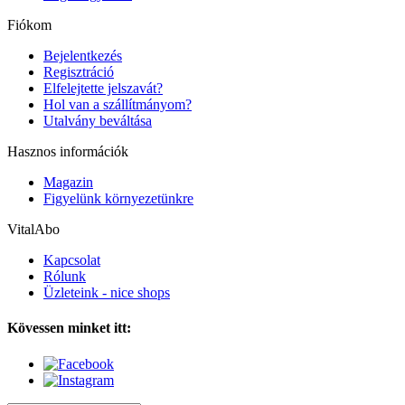
Fiókom
Bejelentkezés
Regisztráció
Elfelejtette jelszavát?
Hol van a szállítmányom?
Utalvány beváltása
Hasznos információk
Magazin
Figyelünk környezetünkre
VitalAbo
Kapcsolat
Rólunk
Üzleteink - nice shops
Kövessen minket itt: