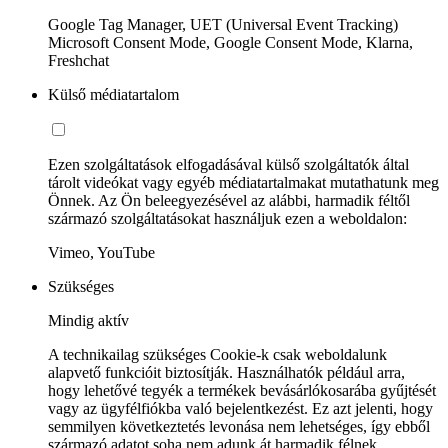
Google Tag Manager, UET (Universal Event Tracking)
Microsoft Consent Mode, Google Consent Mode, Klarna,
Freshchat
Külső médiatartalom
Ezen szolgáltatások elfogadásával külső szolgáltatók által
tárolt videókat vagy egyéb médiatartalmakat mutathatunk meg
Önnek. Az Ön beleegyezésével az alábbi, harmadik féltől
származó szolgáltatásokat használjuk ezen a weboldalon:
Vimeo, YouTube
Szükséges
Mindig aktív
A technikailag szükséges Cookie-k csak weboldalunk
alapvető funkcióit biztosítják. Használhatók például arra,
hogy lehetővé tegyék a termékek bevásárlókosarába gyűjtését
vagy az ügyfélfiókba való bejelentkezést. Ez azt jelenti, hogy
semmilyen következtetés levonása nem lehetséges, így ebből
származó adatot soha nem adunk át harmadik félnek.