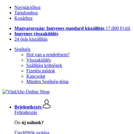
Navigációhoz
Tartalomhoz
Kosárhoz
Magyarország: Ingyenes standard kiszállítás
17.000 Ft-tól
Ingyenes visszaküldés
24 órás kiszállítás
Segítség
Hol van a rendelésem?
Visszaküldés
Szállítási költségek
Fizetési módok
Kapcsolat
Minden Segítség-téma
Bejelentkezés
Feliratkozás
Ön
új nálunk?
Ügyfélfiók nyitása