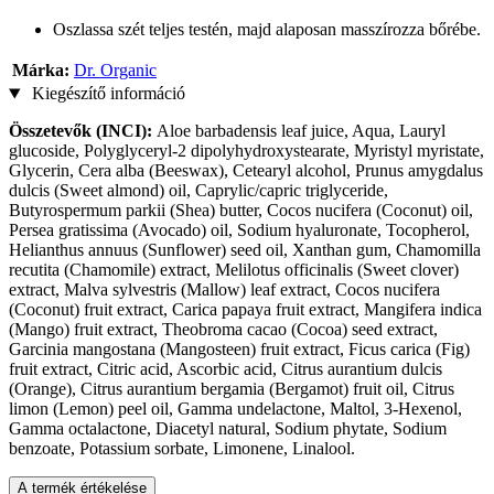
Oszlassa szét teljes testén, majd alaposan masszírozza bőrébe.
Márka:
Dr. Organic
Kiegészítő információ
Összetevők (INCI):
Aloe barbadensis leaf juice, Aqua, Lauryl
glucoside, Polyglyceryl-2 dipolyhydroxystearate, Myristyl myristate,
Glycerin, Cera alba (Beeswax), Cetearyl alcohol, Prunus amygdalus
dulcis (Sweet almond) oil, Caprylic/capric triglyceride,
Butyrospermum parkii (Shea) butter, Cocos nucifera (Coconut) oil,
Persea gratissima (Avocado) oil, Sodium hyaluronate, Tocopherol,
Helianthus annuus (Sunflower) seed oil, Xanthan gum, Chamomilla
recutita (Chamomile) extract, Melilotus officinalis (Sweet clover)
extract, Malva sylvestris (Mallow) leaf extract, Cocos nucifera
(Coconut) fruit extract, Carica papaya fruit extract, Mangifera indica
(Mango) fruit extract, Theobroma cacao (Cocoa) seed extract,
Garcinia mangostana (Mangosteen) fruit extract, Ficus carica (Fig)
fruit extract, Citric acid, Ascorbic acid, Citrus aurantium dulcis
(Orange), Citrus aurantium bergamia (Bergamot) fruit oil, Citrus
limon (Lemon) peel oil, Gamma undelactone, Maltol, 3-Hexenol,
Gamma octalactone, Diacetyl natural, Sodium phytate, Sodium
benzoate, Potassium sorbate, Limonene, Linalool.
A termék értékelése