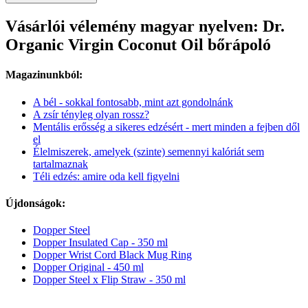
Vásárlói vélemény magyar nyelven: Dr.
Organic Virgin Coconut Oil bőrápoló
Magazinunkból:
A bél - sokkal fontosabb, mint azt gondolnánk
A zsír tényleg olyan rossz?
Mentális erősség a sikeres edzésért - mert minden a fejben dől
el
Élelmiszerek, amelyek (szinte) semennyi kalóriát sem
tartalmaznak
Téli edzés: amire oda kell figyelni
Újdonságok:
Dopper Steel
Dopper Insulated Cap - 350 ml
Dopper Wrist Cord Black Mug Ring
Dopper Original - 450 ml
Dopper Steel x Flip Straw - 350 ml