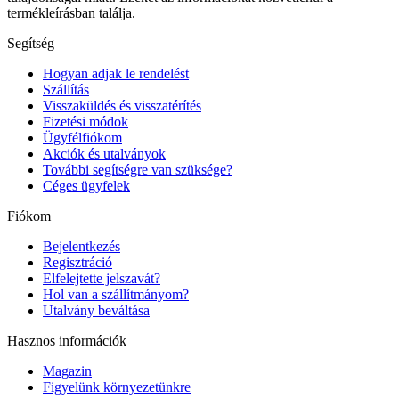
termékleírásban találja.
Segítség
Hogyan adjak le rendelést
Szállítás
Visszaküldés és visszatérítés
Fizetési módok
Ügyfélfiókom
Akciók és utalványok
További segítségre van szüksége?
Céges ügyfelek
Fiókom
Bejelentkezés
Regisztráció
Elfelejtette jelszavát?
Hol van a szállítmányom?
Utalvány beváltása
Hasznos információk
Magazin
Figyelünk környezetünkre