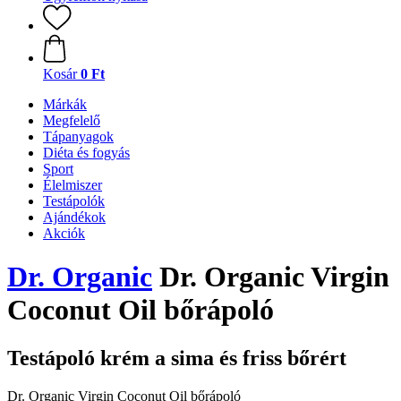
Kosár
0 Ft
Márkák
Megfelelő
Tápanyagok
Diéta és fogyás
Sport
Élelmiszer
Testápolók
Ajándékok
Akciók
Dr. Organic
Dr. Organic Virgin
Coconut Oil bőrápoló
Testápoló krém a sima és friss bőrért
Dr. Organic Virgin Coconut Oil bőrápoló