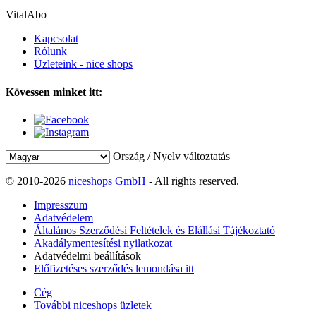
VitalAbo
Kapcsolat
Rólunk
Üzleteink - nice shops
Kövessen minket itt:
Ország / Nyelv változtatás
© 2010-2026
niceshops GmbH
- All rights reserved.
Impresszum
Adatvédelem
Általános Szerződési Feltételek és Elállási Tájékoztató
Akadálymentesítési nyilatkozat
Adatvédelmi beállítások
Előfizetéses szerződés lemondása itt
Cég
További niceshops üzletek