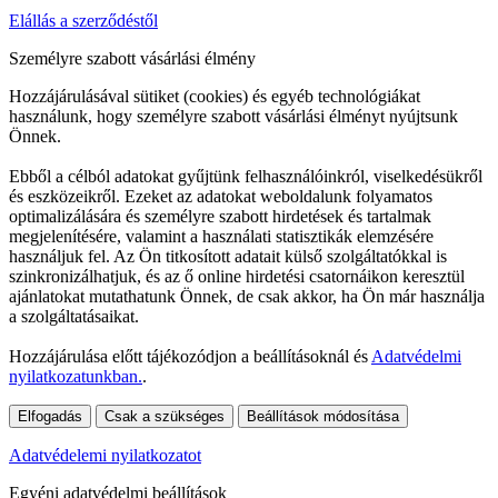
Elállás a szerződéstől
Személyre szabott vásárlási élmény
Hozzájárulásával sütiket (cookies) és egyéb technológiákat
használunk, hogy személyre szabott vásárlási élményt nyújtsunk
Önnek.
Ebből a célból adatokat gyűjtünk felhasználóinkról, viselkedésükről
és eszközeikről. Ezeket az adatokat weboldalunk folyamatos
optimalizálására és személyre szabott hirdetések és tartalmak
megjelenítésére, valamint a használati statisztikák elemzésére
használjuk fel. Az Ön titkosított adatait külső szolgáltatókkal is
szinkronizálhatjuk, és az ő online hirdetési csatornáikon keresztül
ajánlatokat mutathatunk Önnek, de csak akkor, ha Ön már használja
a szolgáltatásaikat.
Hozzájárulása előtt tájékozódjon a beállításoknál és
Adatvédelmi
nyilatkozatunkban.
.
Elfogadás
Csak a szükséges
Beállítások módosítása
Adatvédelemi nyilatkozatot
Egyéni adatvédelmi beállítások