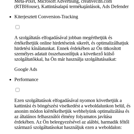
Meta-Pixel, Microsoft Advertising, creativecdn.com
(RTBHouse), Kattintásalapú termékajánlások, Ads Defender
Kiterjesztett Conversion-Tracking
A szolgáltatás elfogadásával jobban megérthetjük és
értékelhetjük online hirdetéseink sikerét, és optimalizálhatjuk
hirdetési kínálatunkat. Ennek érdekében az Ön titkosított
személyes adatait összehasonlítjuk a következő külső
szolgáltatókkal, ha Ön már használja szolgáltatásaikat:
Google Ads
Performance
Ezen szolgáltatások elfogadásával nyomon követhetjük a
kattintási és böngészési viselkedést a weboldalunkon belül, és
anonim módon kiértékelhetjük webhelyünk optimalizálása és
az általános felhasználói élmény folyamatos javítása
érdekében. Az Ön beleegyezésével az alábbi, harmadik féltől
származó szolgáltatásokat használjuk ezen a weboldalon: