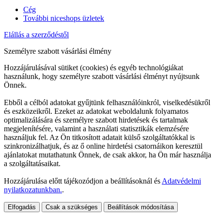
Cég
További niceshops üzletek
Elállás a szerződéstől
Személyre szabott vásárlási élmény
Hozzájárulásával sütiket (cookies) és egyéb technológiákat
használunk, hogy személyre szabott vásárlási élményt nyújtsunk
Önnek.
Ebből a célból adatokat gyűjtünk felhasználóinkról, viselkedésükről
és eszközeikről. Ezeket az adatokat weboldalunk folyamatos
optimalizálására és személyre szabott hirdetések és tartalmak
megjelenítésére, valamint a használati statisztikák elemzésére
használjuk fel. Az Ön titkosított adatait külső szolgáltatókkal is
szinkronizálhatjuk, és az ő online hirdetési csatornáikon keresztül
ajánlatokat mutathatunk Önnek, de csak akkor, ha Ön már használja
a szolgáltatásaikat.
Hozzájárulása előtt tájékozódjon a beállításoknál és
Adatvédelmi
nyilatkozatunkban.
.
Elfogadás
Csak a szükséges
Beállítások módosítása