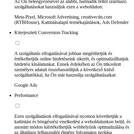
Az Ön beleegyezésével az alábbi, harmadik féltől származó
szolgáltatásokat használjuk ezen a weboldalon:
Meta-Pixel, Microsoft Advertising, creativecdn.com
(RTBHouse), Kattintásalapú termékajánlások, Ads Defender
Kiterjesztett Conversion-Tracking
A szolgáltatás elfogadásával jobban megérthetjük és
értékelhetjük online hirdetéseink sikerét, és optimalizálhatjuk
hirdetési kínálatunkat. Ennek érdekében az Ön titkosított
személyes adatait összehasonlítjuk a következő külső
szolgáltatókkal, ha Ön már használja szolgáltatásaikat:
Google Ads
Performance
Ezen szolgáltatások elfogadásával nyomon követhetjük a
kattintási és böngészési viselkedést a weboldalunkon belül, és
anonim módon kiértékelhetjük webhelyünk optimalizálása és
az általános felhasználói élmény folyamatos javítása