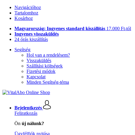
Navigációhoz
Tartalomhoz
Kosárhoz
Magyarország: Ingyenes standard kiszállítás
17.000 Ft-tól
Ingyenes visszaküldés
24 órás kiszállítás
Segítség
Hol van a rendelésem?
Visszaküldés
Szállítási költségek
Fizetési módok
Kapcsolat
Minden Segítség-téma
Bejelentkezés
Feliratkozás
Ön
új nálunk?
Ügyfélfiók nyitása