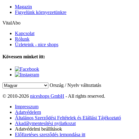
Magazin
Figyelünk környezetünkre
VitalAbo
Kapcsolat
Rólunk
Üzleteink - nice shops
Kövessen minket itt:
Ország / Nyelv változtatás
© 2010-2026
niceshops GmbH
- All rights reserved.
Impresszum
Adatvédelem
Általános Szerződési Feltételek és Elállási Tájékoztató
Akadálymentesítési nyilatkozat
Adatvédelmi beállítások
Előfizetéses szerződés lemondása itt