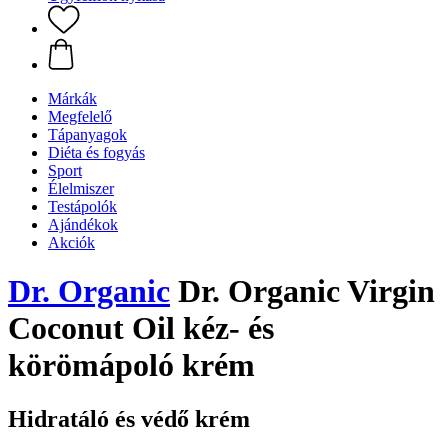
Márkák
Megfelelő
Tápanyagok
Diéta és fogyás
Sport
Élelmiszer
Testápolók
Ajándékok
Akciók
Dr. Organic
Dr. Organic Virgin
Coconut Oil kéz- és
körömápoló krém
Hidratáló és védő krém