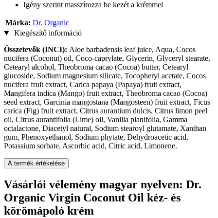
Igény szerint masszírozza be kezét a krémmel
Márka:
Dr. Organic
Kiegészítő információ
Összetevők (INCI):
Aloe barbadensis leaf juice, Aqua, Cocos
nucifera (Coconut) oil, Coco-caprylate, Glycerin, Glyceryl stearate,
Cetearyl alcohol, Theobroma cacao (Cocoa) butter, Cetearyl
glucoside, Sodium magnesium silicate, Tocopheryl acetate, Cocos
nucifera fruit extract, Carica papaya (Papaya) fruit extract,
Mangifera indica (Mango) fruit extract, Theobroma cacao (Cocoa)
seed extract, Garcinia mangostana (Mangosteen) fruit extract, Ficus
carica (Fig) fruit extract, Citrus aurantium dulcis, Citrus limon peel
oil, Citrus aurantifolia (Lime) oil, Vanilla planifolia, Gamma
octalactone, Diacetyl natural, Sodium stearoyl glutamate, Xanthan
gum, Phenoxyethanol, Sodium phytate, Dehydroacetic acid,
Potassium sorbate, Ascorbic acid, Citric acid, Limonene.
A termék értékelése
Vásárlói vélemény magyar nyelven: Dr.
Organic Virgin Coconut Oil kéz- és
körömápoló krém