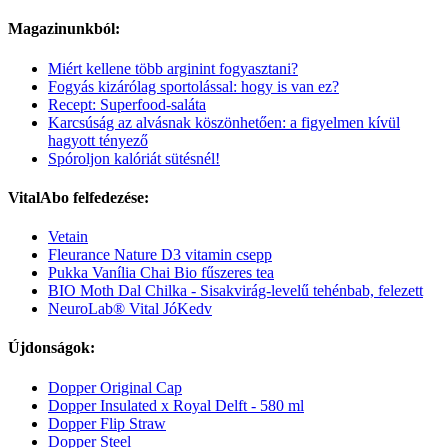
Magazinunkból:
Miért kellene több arginint fogyasztani?
Fogyás kizárólag sportolással: hogy is van ez?
Recept: Superfood-saláta
Karcsúság az alvásnak köszönhetően: a figyelmen kívül
hagyott tényező
Spóroljon kalóriát sütésnél!
VitalAbo felfedezése:
Vetain
Fleurance Nature D3 vitamin csepp
Pukka Vanília Chai Bio fűszeres tea
BIO Moth Dal Chilka - Sisakvirág-levelű tehénbab, felezett
NeuroLab® Vital JóKedv
Újdonságok:
Dopper Original Cap
Dopper Insulated x Royal Delft - 580 ml
Dopper Flip Straw
Dopper Steel