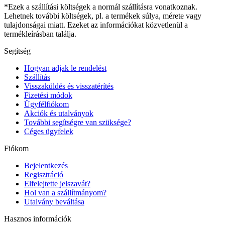
*Ezek a szállítási költségek a normál szállításra vonatkoznak.
Lehetnek további költségek, pl. a termékek súlya, mérete vagy
tulajdonságai miatt. Ezeket az információkat közvetlenül a
termékleírásban találja.
Segítség
Hogyan adjak le rendelést
Szállítás
Visszaküldés és visszatérítés
Fizetési módok
Ügyfélfiókom
Akciók és utalványok
További segítségre van szüksége?
Céges ügyfelek
Fiókom
Bejelentkezés
Regisztráció
Elfelejtette jelszavát?
Hol van a szállítmányom?
Utalvány beváltása
Hasznos információk