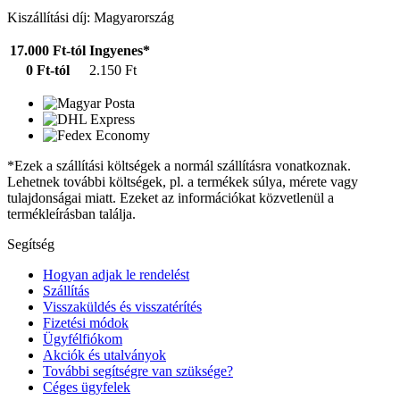
Kiszállítási díj: Magyarország
17.000 Ft-tól
Ingyenes*
0 Ft-tól
2.150 Ft
*Ezek a szállítási költségek a normál szállításra vonatkoznak.
Lehetnek további költségek, pl. a termékek súlya, mérete vagy
tulajdonságai miatt. Ezeket az információkat közvetlenül a
termékleírásban találja.
Segítség
Hogyan adjak le rendelést
Szállítás
Visszaküldés és visszatérítés
Fizetési módok
Ügyfélfiókom
Akciók és utalványok
További segítségre van szüksége?
Céges ügyfelek