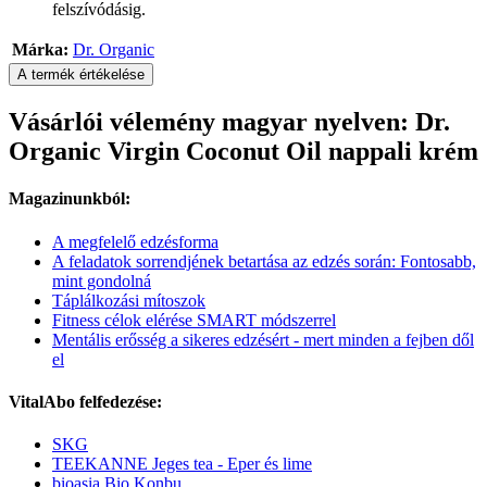
felszívódásig.
Márka:
Dr. Organic
A termék értékelése
Vásárlói vélemény magyar nyelven: Dr.
Organic Virgin Coconut Oil nappali krém
Magazinunkból:
A megfelelő edzésforma
A feladatok sorrendjének betartása az edzés során: Fontosabb,
mint gondolná
Táplálkozási mítoszok
Fitness célok elérése SMART módszerrel
Mentális erősség a sikeres edzésért - mert minden a fejben dől
el
VitalAbo felfedezése:
SKG
TEEKANNE Jeges tea - Eper és lime
bioasia Bio Konbu