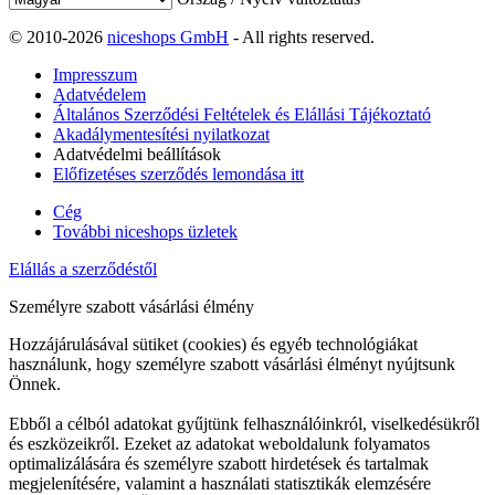
© 2010-2026
niceshops GmbH
- All rights reserved.
Impresszum
Adatvédelem
Általános Szerződési Feltételek és Elállási Tájékoztató
Akadálymentesítési nyilatkozat
Adatvédelmi beállítások
Előfizetéses szerződés lemondása itt
Cég
További niceshops üzletek
Elállás a szerződéstől
Személyre szabott vásárlási élmény
Hozzájárulásával sütiket (cookies) és egyéb technológiákat
használunk, hogy személyre szabott vásárlási élményt nyújtsunk
Önnek.
Ebből a célból adatokat gyűjtünk felhasználóinkról, viselkedésükről
és eszközeikről. Ezeket az adatokat weboldalunk folyamatos
optimalizálására és személyre szabott hirdetések és tartalmak
megjelenítésére, valamint a használati statisztikák elemzésére