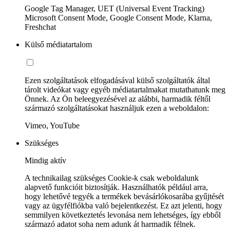
Google Tag Manager, UET (Universal Event Tracking)
Microsoft Consent Mode, Google Consent Mode, Klarna,
Freshchat
Külső médiatartalom
Ezen szolgáltatások elfogadásával külső szolgáltatók által
tárolt videókat vagy egyéb médiatartalmakat mutathatunk meg
Önnek. Az Ön beleegyezésével az alábbi, harmadik féltől
származó szolgáltatásokat használjuk ezen a weboldalon:
Vimeo, YouTube
Szükséges
Mindig aktív
A technikailag szükséges Cookie-k csak weboldalunk
alapvető funkcióit biztosítják. Használhatók például arra,
hogy lehetővé tegyék a termékek bevásárlókosarába gyűjtését
vagy az ügyfélfiókba való bejelentkezést. Ez azt jelenti, hogy
semmilyen következtetés levonása nem lehetséges, így ebből
származó adatot soha nem adunk át harmadik félnek.