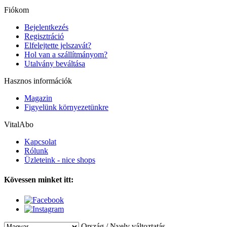
Fiókom
Bejelentkezés
Regisztráció
Elfelejtette jelszavát?
Hol van a szállítmányom?
Utalvány beváltása
Hasznos információk
Magazin
Figyelünk környezetünkre
VitalAbo
Kapcsolat
Rólunk
Üzleteink - nice shops
Kövessen minket itt:
Ország / Nyelv változtatás