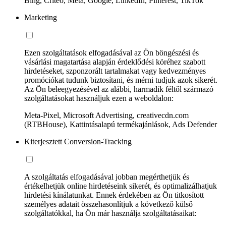
Bing, Criteo, Meta, Google, LinkedIn, Pinterest, TikTok
Marketing
Ezen szolgáltatások elfogadásával az Ön böngészési és
vásárlási magatartása alapján érdeklődési köréhez szabott
hirdetéseket, szponzorált tartalmakat vagy kedvezményes
promóciókat tudunk biztosítani, és mérni tudjuk azok sikerét.
Az Ön beleegyezésével az alábbi, harmadik féltől származó
szolgáltatásokat használjuk ezen a weboldalon:
Meta-Pixel, Microsoft Advertising, creativecdn.com
(RTBHouse), Kattintásalapú termékajánlások, Ads Defender
Kiterjesztett Conversion-Tracking
A szolgáltatás elfogadásával jobban megérthetjük és
értékelhetjük online hirdetéseink sikerét, és optimalizálhatjuk
hirdetési kínálatunkat. Ennek érdekében az Ön titkosított
személyes adatait összehasonlítjuk a következő külső
szolgáltatókkal, ha Ön már használja szolgáltatásaikat: