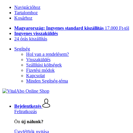
Navigációhoz
Tartalomhoz
Kosárhoz
Magyarország: Ingyenes standard kiszállítás
17.000 Ft-tól
Ingyenes visszaküldés
24 órás kiszállítás
Segítség
Hol van a rendelésem?
Visszaküldés
Szállítási költségek
Fizetési módok
Kapcsolat
Minden Segítség-téma
Bejelentkezés
Feliratkozás
Ön
új nálunk?
Ügyfélfiók nyitása