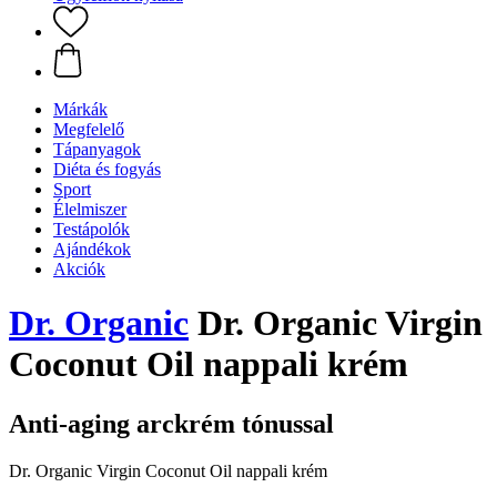
Márkák
Megfelelő
Tápanyagok
Diéta és fogyás
Sport
Élelmiszer
Testápolók
Ajándékok
Akciók
Dr. Organic
Dr. Organic Virgin
Coconut Oil nappali krém
Anti-aging arckrém tónussal
Dr. Organic Virgin Coconut Oil nappali krém