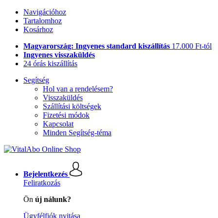
Navigációhoz
Tartalomhoz
Kosárhoz
Magyarország: Ingyenes standard kiszállítás
17.000 Ft-tól
Ingyenes visszaküldés
24 órás kiszállítás
Segítség
Hol van a rendelésem?
Visszaküldés
Szállítási költségek
Fizetési módok
Kapcsolat
Minden Segítség-téma
Bejelentkezés
Feliratkozás
Ön
új nálunk?
Ügyfélfiók nyitása