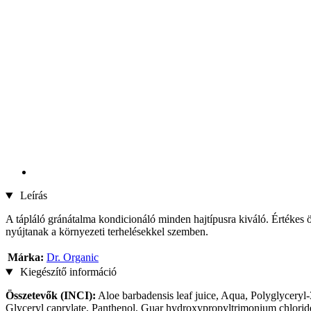
Leírás
A tápláló gránátalma kondicionáló minden hajtípusra kiváló. Értékes ös
nyújtanak a környezeti terhelésekkel szemben.
Márka:
Dr. Organic
Kiegészítő információ
Összetevők (INCI):
Aloe barbadensis leaf juice, Aqua, Polyglyceryl-
Glyceryl caprylate, Panthenol, Guar hydroxypropyltrimonium chloride