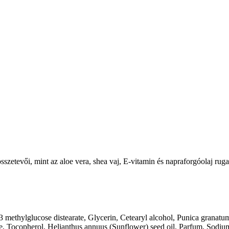
szetevői, mint az aloe vera, shea vaj, E-vitamin és napraforgóolaj rugal
3 methylglucose distearate, Glycerin, Cetearyl alcohol, Punica granatu
, Tocopherol, Helianthus annuus (Sunflower) seed oil, Parfum, Sodium 