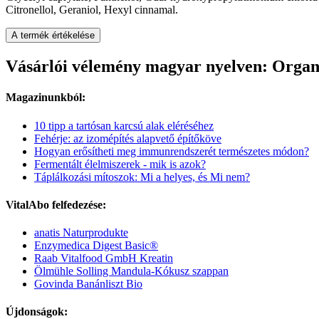
Citronellol, Geraniol, Hexyl cinnamal.
A termék értékelése
Vásárlói vélemény magyar nyelven: Organ
Magazinunkból:
10 tipp a tartósan karcsú alak eléréséhez
Fehérje: az izomépítés alapvető építőköve
Hogyan erősítheti meg immunrendszerét természetes módon?
Fermentált élelmiszerek - mik is azok?
Táplálkozási mítoszok: Mi a helyes, és Mi nem?
VitalAbo felfedezése:
anatis Naturprodukte
Enzymedica Digest Basic®
Raab Vitalfood GmbH Kreatin
Ölmühle Solling Mandula-Kókusz szappan
Govinda Banánliszt Bio
Újdonságok: