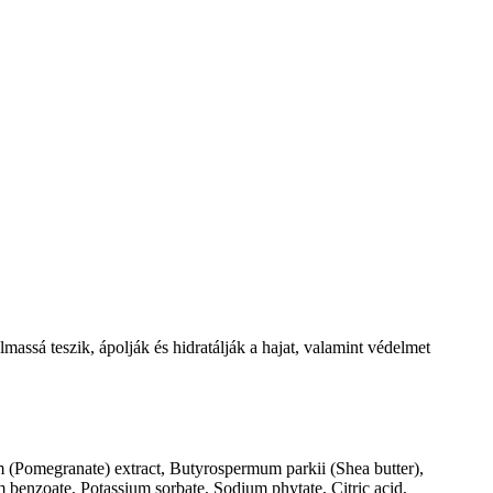
massá teszik, ápolják és hidratálják a hajat, valamint védelmet
m (Pomegranate) extract, Butyrospermum parkii (Shea butter),
benzoate, Potassium sorbate, Sodium phytate, Citric acid,