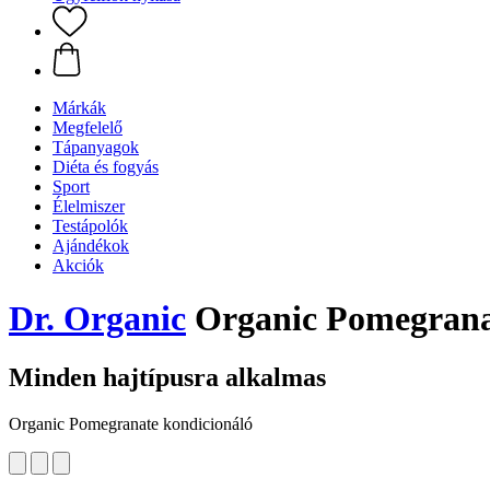
Márkák
Megfelelő
Tápanyagok
Diéta és fogyás
Sport
Élelmiszer
Testápolók
Ajándékok
Akciók
Dr. Organic
Organic Pomegrana
Minden hajtípusra alkalmas
Organic Pomegranate kondicionáló