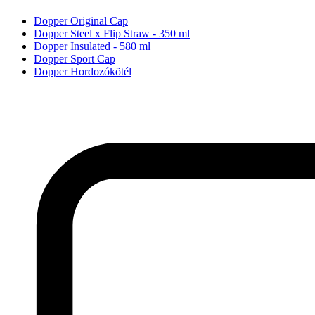
Dopper Original Cap
Dopper Steel x Flip Straw - 350 ml
Dopper Insulated - 580 ml
Dopper Sport Cap
Dopper Hordozókötél