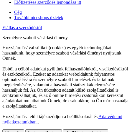
Előfizetéses szerződés lemondása itt
Cég
További niceshops üzletek
Elállás a szerződéstől
Személyre szabott vásárlási élmény
Hozzájárulásával sütiket (cookies) és egyéb technológiákat
használunk, hogy személyre szabott vásárlási élményt nyújtsunk
Önnek.
Ebből a célból adatokat gyűjtünk felhasználóinkról, viselkedésükről
és eszközeikről. Ezeket az adatokat weboldalunk folyamatos
optimalizálására és személyre szabott hirdetések és tartalmak
megjelenítésére, valamint a használati statisztikák elemzésére
használjuk fel. Az Ön titkosított adatait külső szolgáltatókkal is
szinkronizálhatjuk, és az ő online hirdetési csatornáikon keresztül
ajánlatokat mutathatunk Önnek, de csak akkor, ha Ön már használja
a szolgáltatásaikat.
Hozzájárulása előtt tájékozódjon a beállításoknál és
Adatvédelmi
nyilatkozatunkban.
.