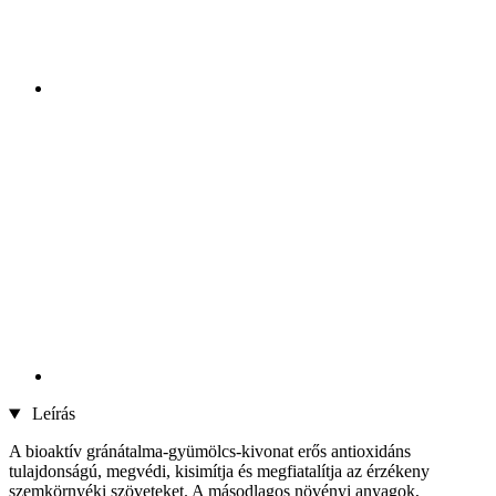
Leírás
A bioaktív gránátalma-gyümölcs-kivonat erős antioxidáns
tulajdonságú, megvédi, kisimítja és megfiatalítja az érzékeny
szemkörnyéki szöveteket. A másodlagos növényi anyagok,