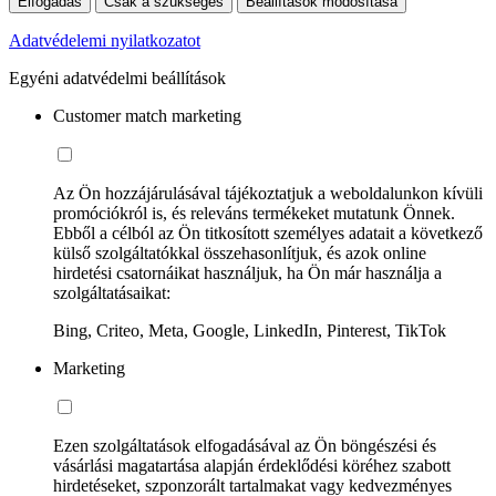
Elfogadás
Csak a szükséges
Beállítások módosítása
Adatvédelemi nyilatkozatot
Egyéni adatvédelmi beállítások
Customer match marketing
Az Ön hozzájárulásával tájékoztatjuk a weboldalunkon kívüli
promóciókról is, és releváns termékeket mutatunk Önnek.
Ebből a célból az Ön titkosított személyes adatait a következő
külső szolgáltatókkal összehasonlítjuk, és azok online
hirdetési csatornáikat használjuk, ha Ön már használja a
szolgáltatásaikat:
Bing, Criteo, Meta, Google, LinkedIn, Pinterest, TikTok
Marketing
Ezen szolgáltatások elfogadásával az Ön böngészési és
vásárlási magatartása alapján érdeklődési köréhez szabott
hirdetéseket, szponzorált tartalmakat vagy kedvezményes