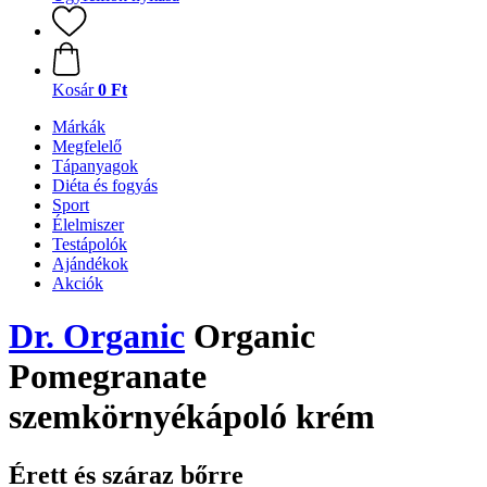
Kosár
0 Ft
Márkák
Megfelelő
Tápanyagok
Diéta és fogyás
Sport
Élelmiszer
Testápolók
Ajándékok
Akciók
Dr. Organic
Organic
Pomegranate
szemkörnyékápoló krém
Érett és száraz bőrre