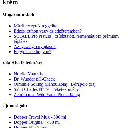
krém
Magazinunkból:
Müzli receptek reggelire
Edzés: otthon vagy az edzőteremben?
SOJALL Pro Natura - csíráztatott, fermentált bio-prémium
táplálék
Az igazság a nyújtásról
Fogyni - de hogyan?
VitalAbo felfedezése:
Nordic Naturals
Dr. Wunder pH-Check
Ölmühle Solling Mandulaolaj - Bőrápoló olaj
Saint Charles N°19 - Feketekömény
ZeinPharma Wild Yams Plus 500 mg
Újdonságok:
Dopper Travel Mug - 300 ml
Dopper Original - 450 ml
Dopper Flip Straw