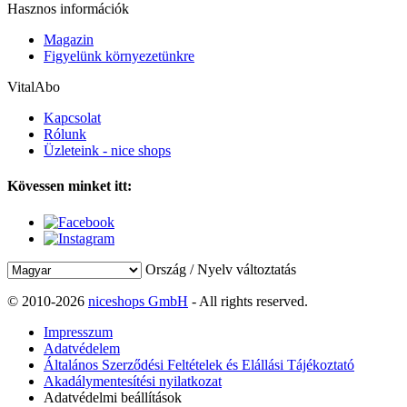
Hasznos információk
Magazin
Figyelünk környezetünkre
VitalAbo
Kapcsolat
Rólunk
Üzleteink - nice shops
Kövessen minket itt:
Ország / Nyelv változtatás
© 2010-2026
niceshops GmbH
- All rights reserved.
Impresszum
Adatvédelem
Általános Szerződési Feltételek és Elállási Tájékoztató
Akadálymentesítési nyilatkozat
Adatvédelmi beállítások