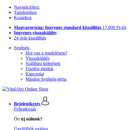
Navigációhoz
Tartalomhoz
Kosárhoz
Magyarország: Ingyenes standard kiszállítás
17.000 Ft-tól
Ingyenes visszaküldés
24 órás kiszállítás
Segítség
Hol van a rendelésem?
Visszaküldés
Szállítási költségek
Fizetési módok
Kapcsolat
Minden Segítség-téma
Bejelentkezés
Feliratkozás
Ön
új nálunk?
Ügyfélfiók nyitása