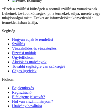
*Ezek a szállítási költségek a normál szállításra vonatkoznak.
Lehetnek további költségek, pl. a termékek súlya, mérete vagy
tulajdonságai miatt. Ezeket az információkat közvetlenül a
termékleírásban találja.
Segítség
Hogyan adjak le rendelést
Szállítás
Visszaküldés és visszatérítés
Fizetési módok
Ügyfélfiókom
Akciók és utalványok
További segítségre van szüksége?
Céges ügyfelek
Fiókom
Bejelentkezés
Regisztráció
Elfelejtette jelszavát?
Hol van a szállítmányom?
Utalvány beváltása