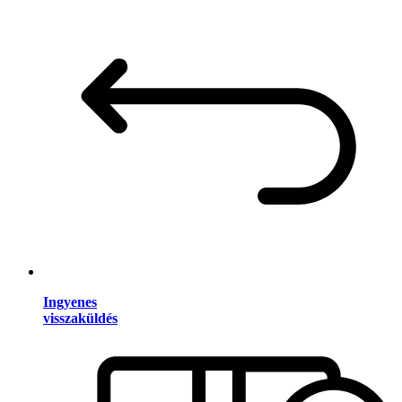
Ingyenes
visszaküldés