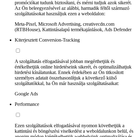
promóciókat tudunk biztosítani, és mérni tudjuk azok sikerét.
Az Ön beleegyezésével az alábbi, harmadik féltől származó
szolgáltatásokat használjuk ezen a weboldalon:
Meta-Pixel, Microsoft Advertising, creativecdn.com
(RTBHouse), Kattintásalapú termékajánlások, Ads Defender
Kiterjesztett Conversion-Tracking
A szolgáltatás elfogadásával jobban megérthetjük és
értékelhetjük online hirdetéseink sikerét, és optimalizálhatjuk
hirdetési kínálatunkat. Ennek érdekében az Ön titkosított
személyes adatait összehasonlítjuk a következő külső
szolgáltatókkal, ha Ön már használja szolgáltatásaikat:
Google Ads
Performance
Ezen szolgáltatások elfogadásával nyomon követhetjük a
kattintási és böngészési viselkedést a weboldalunkon belül, és
anonim módon kiértékelhetjük webhelyünk optimalizálása és