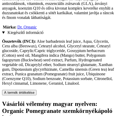
antioxidánsok, vitaminok, esszenciális zsírsavak (GLA), ásványi
anyagok, koenzim Q10 és olíva kivonat komplex keveréke enyhíti a
duzzanatokat és csökkenti a sötét karikákat, valamint javítja a ráncok
és finom vonalak láthatóságát.
Márka:
Dr. Organic
Kiegészítő információ
Összetevők (INCI):
Aloe barbadensis leaf juice, Aqua, Glycerin,
Cera alba (Beeswax), Cetearyl alcohol, Glyceryl stearate, Cetearyl
glucoside, Caprylic/Capric triglyceride, Gossypium herbaceum
(Cotton) seed oil, Mangifera indica (Mango) butter, Polygonum
fagopyrum (Buckwheat) seed extract, Parfum, Hydrogenated
vegetable oil, Dicaprylyl ether, Sodium stearoyl glutamate, Xanthan
gum, Dipotassium glycyrrhizinate, Camellia sinensis (Green tea) leaf
extract, Punica granatum (Pomegranate) fruit juice, Ubiquinone
(Coenzyme Q10), Sodium benzoate, Potassium sorbate, Citronellol,
Hexyl cinnamal, Limonene, Geraniol, Linalool.
A termék értékelése
Vásárlói vélemény magyar nyelven:
Organic Pomegranate szemkörnyékápoló