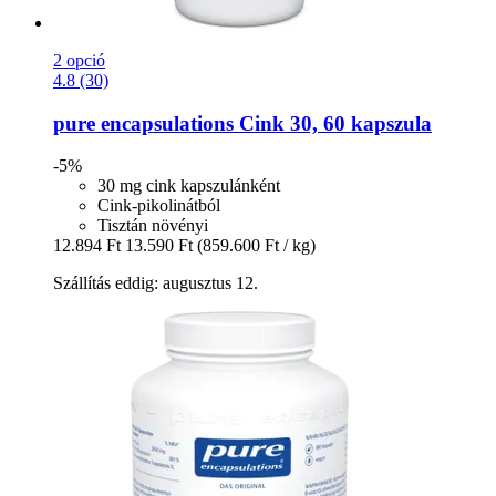
2 opció
4.8 (30)
pure encapsulations
Cink 30, 60 kapszula
-5%
30 mg cink kapszulánként
Cink-pikolinátból
Tisztán növényi
12.894 Ft
13.590 Ft
(859.600 Ft / kg)
Szállítás eddig: augusztus 12.