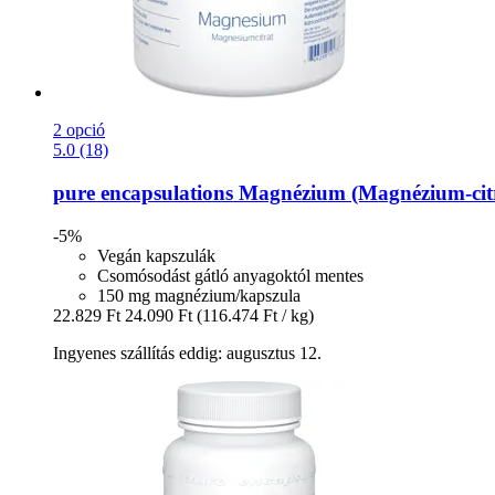
2 opció
5.0 (18)
pure encapsulations
Magnézium (Magnézium-​citr
-5%
Vegán kapszulák
Csomósodást gátló anyagoktól mentes
150 mg magnézium/kapszula
22.829 Ft
24.090 Ft
(116.474 Ft / kg)
Ingyenes szállítás eddig: augusztus 12.