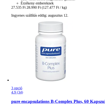
Érzékeny embereknek
27.535 Ft
28.990 Ft
(127.477 Ft / kg)
Ingyenes szállítás eddig: augusztus 12.
3 opció
4.9 (34)
pure encapsulations
B-​Complex Plus, 60 Kapszu