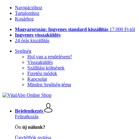
Navigációhoz
Tartalomhoz
Kosárhoz
Magyarország: Ingyenes standard kiszállítás
17.000 Ft-tól
Ingyenes visszaküldés
24 órás kiszállítás
Segítség
Hol van a rendelésem?
Visszaküldés
Szállítási költségek
Fizetési módok
Kapcsolat
Minden Segítség-téma
Bejelentkezés
Feliratkozás
Ön
új nálunk?
Ügyfélfiók nyitása