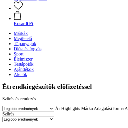
Kosár
0 Ft
Márkák
Megfelelő
Tápanyagok
Diéta és fogyás
Sport
Élelmiszer
Testápolók
Ajándékok
Akciók
Étrendkiegészítők előfizetéssel
Szűrés és rendezés
Ár
Highlights
Márka
Adagolási forma
A
Szűrés