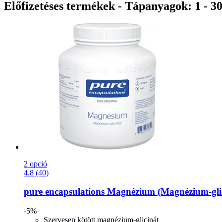
Előfizetéses termékek - Tápanyagok: 1 - 3
2 opció
4.8 (40)
pure encapsulations
Magnézium (Magnézium-​glic
-5%
Szervesen kötött magnézium-glicinát