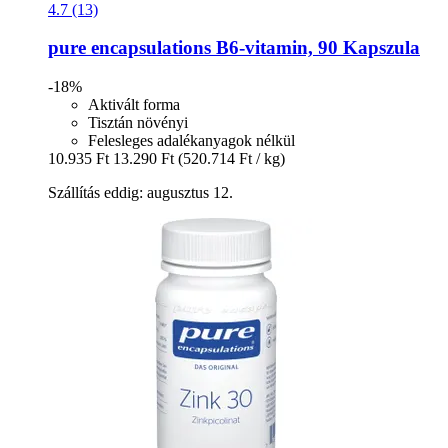
4.7 (13)
pure encapsulations
B6-​vitamin, 90 Kapszula
-18%
Aktivált forma
Tisztán növényi
Felesleges adalékanyagok nélkül
10.935 Ft
13.290 Ft
(520.714 Ft / kg)
Szállítás eddig: augusztus 12.