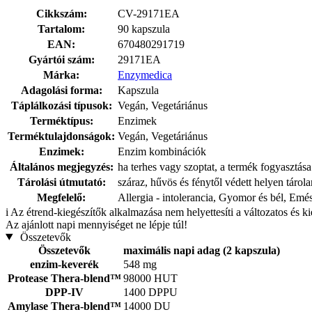
Cikkszám:
CV-29171EA
Tartalom:
90 kapszula
EAN:
670480291719
Gyártói szám:
29171EA
Márka:
Enzymedica
Adagolási forma:
Kapszula
Táplálkozási típusok:
Vegán, Vegetáriánus
Terméktípus:
Enzimek
Terméktulajdonságok:
Vegán, Vegetáriánus
Enzimek:
Enzim kombinációk
Általános megjegyzés:
ha terhes vagy szoptat, a termék fogyasztása
Tárolási útmutató:
száraz, hűvös és fénytől védett helyen tárol
Megfelelő:
Allergia - intolerancia, Gyomor és bél, Emé
i
Az étrend-kiegészítők alkalmazása nem helyettesíti a változatos és k
Az ajánlott napi mennyiséget ne lépje túl!
Összetevők
Összetevők
maximális napi adag (2 kapszula)
enzim-keverék
548 mg
Protease Thera-blend™
98000 HUT
DPP-IV
1400 DPPU
Amylase Thera-blend™
14000 DU