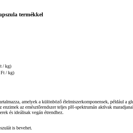
apszula termékkel
t / kg)
Ft / kg)
almazza, amelyek a különböző élelmiszerkomponensek, például a glutén, 
z enzimek az emésztőrendszer teljes pH-spektrumán aktívak maradjanak.
erek és ideálisak vegán étrendhez.
zulát is bevehet.