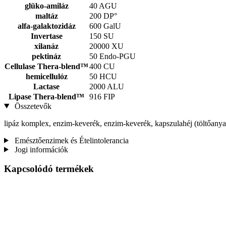
glüko-amiláz
40 AGU
maltáz
200 DP°
alfa-galaktozidáz
600 GalU
Invertase
150 SU
xilanáz
20000 XU
pektináz
50 Endo-PGU
Cellulase Thera-blend™
400 CU
hemicellulóz
50 HCU
Lactase
2000 ALU
Lipase Thera-blend™
916 FIP
Összetevők
lipáz komplex, enzim-keverék, enzim-keverék, kapszulahéj (töltőanyag
Emésztőenzimek és Ételintolerancia
Jogi információk
Kapcsolódó termékek