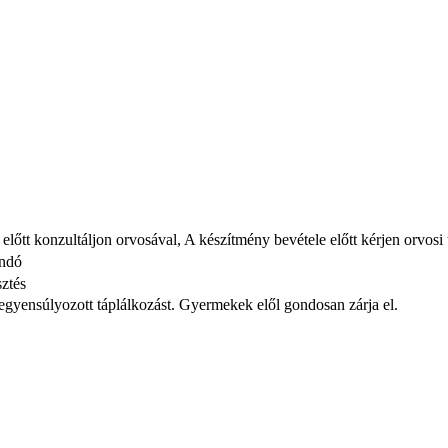
 előtt konzultáljon orvosával, A készítmény bevétele előtt kérjen orvosi
andó
sztés
iegyensúlyozott táplálkozást. Gyermekek elől gondosan zárja el.