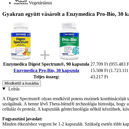
Vegetáriánus
Gyakran együtt vásárolt a Enzymedica Pro-Bio, 30 k
Enzymedica Digest Spectrum®, 90 kapszula
27.709 Ft
(955.483 F
Enzymedica Pro-Bio, 30 kapszula
15.508 Ft
(1.723.111 
Teljes összeg:
43.217 Ft
Mindkettő a kosárba
Leírás
A Digest Spectrum® olyan rendkívül potens enzimek kombinációját tart
szolgálnak. A benne lévő Thera-blend® technológia biztosítja, hogy a
celluláz és proteáz. A kapszulák géntechnológia nélkül készülnek, kós
Fogyasztási javaslat:
Minden étkezéshez vegyen be 1-2 kapszulát. Szükség esetén több kaps