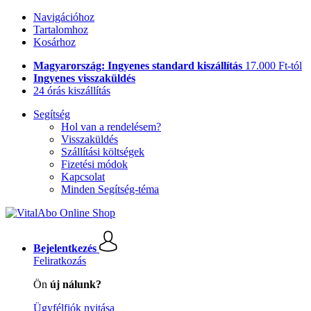
Navigációhoz
Tartalomhoz
Kosárhoz
Magyarország: Ingyenes standard kiszállítás
17.000 Ft-tól
Ingyenes visszaküldés
24 órás kiszállítás
Segítség
Hol van a rendelésem?
Visszaküldés
Szállítási költségek
Fizetési módok
Kapcsolat
Minden Segítség-téma
Bejelentkezés
Feliratkozás
Ön
új nálunk?
Ügyfélfiók nyitása