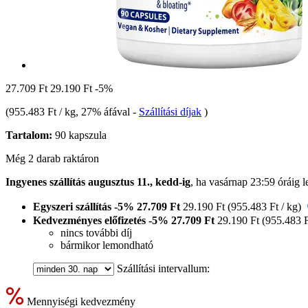
27.709 Ft
29.190 Ft
-5%
(
955.483 Ft / kg
, 27% áfával
-
Szállítási díjak
)
Tartalom:
90 kapszula
Még 2 darab raktáron
Ingyenes szállítás augusztus 11., kedd-ig
, ha
vasárnap 23:59 óráig
l
Egyszeri szállítás
-5%
27.709 Ft
29.190 Ft
(955.483 Ft / kg)
Kedvezményes előfizetés
-5%
27.709 Ft
29.190 Ft
(955.483 F
nincs további díj
bármikor lemondható
Szállítási intervallum:
Mennyiségi kedvezmény