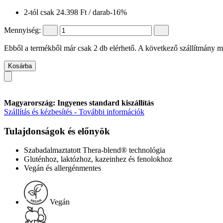
2-tól csak
24.398 Ft
/ darab
-16%
Mennyiség:
Ebből a termékből már csak 2 db elérhető. A következő szállítmány má
Kosárba
Magyarország: Ingyenes standard kiszállítás
Szállítás és kézbesítés - További információk
Tulajdonságok és előnyök
Szabadalmaztatott Thera-blend® technológia
Gluténhoz, laktózhoz, kazeinhez és fenolokhoz
Vegán és allergénmentes
Vegán