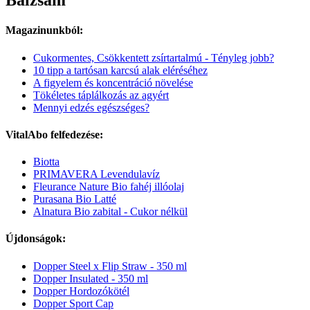
Balzsam
Magazinunkból:
Cukormentes, Csökkentett zsírtartalmú - Tényleg jobb?
10 tipp a tartósan karcsú alak eléréséhez
A figyelem és koncentráció növelése
Tökéletes táplálkozás az agyért
Mennyi edzés egészséges?
VitalAbo felfedezése:
Biotta
PRIMAVERA Levendulavíz
Fleurance Nature Bio fahéj illóolaj
Purasana Bio Latté
Alnatura Bio zabital - Cukor nélkül
Újdonságok:
Dopper Steel x Flip Straw - 350 ml
Dopper Insulated - 350 ml
Dopper Hordozókötél
Dopper Sport Cap