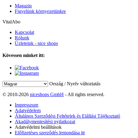
Magazin
Figyelünk környezetünkre
VitalAbo
Kapcsolat
Rólunk
Üzleteink - nice shops
Kövessen minket itt:
Ország / Nyelv változtatás
© 2010-2026
niceshops GmbH
- All rights reserved.
Impresszum
Adatvédelem
Általános Szerződési Feltételek és Elállási Tájékoztató
Akadálymentesítési nyilatkozat
Adatvédelmi beállítások
Előfizetéses szerződés lemondása itt