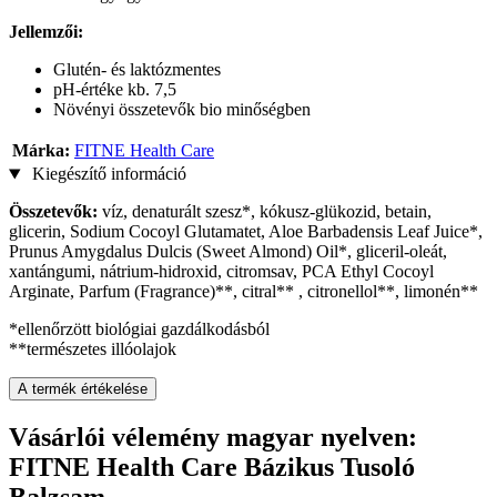
Jellemzői:
Glutén- és laktózmentes
pH-értéke kb. 7,5
Növényi összetevők bio minőségben
Márka:
FITNE Health Care
Kiegészítő információ
Összetevők:
víz, denaturált szesz*, kókusz-glükozid, betain,
glicerin, Sodium Cocoyl Glutamatet, Aloe Barbadensis Leaf Juice*,
Prunus Amygdalus Dulcis (Sweet Almond) Oil*, gliceril-oleát,
xantángumi, nátrium-hidroxid, citromsav, PCA Ethyl Cocoyl
Arginate, Parfum (Fragrance)**, citral** , citronellol**, limonén**
*ellenőrzött biológiai gazdálkodásból
**természetes illóolajok
A termék értékelése
Vásárlói vélemény magyar nyelven:
FITNE Health Care Bázikus Tusoló