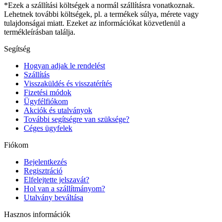
*Ezek a szállítási költségek a normál szállításra vonatkoznak.
Lehetnek további költségek, pl. a termékek súlya, mérete vagy
tulajdonságai miatt. Ezeket az információkat közvetlenül a
termékleírásban találja.
Segítség
Hogyan adjak le rendelést
Szállítás
Visszaküldés és visszatérítés
Fizetési módok
Ügyfélfiókom
Akciók és utalványok
További segítségre van szüksége?
Céges ügyfelek
Fiókom
Bejelentkezés
Regisztráció
Elfelejtette jelszavát?
Hol van a szállítmányom?
Utalvány beváltása
Hasznos információk