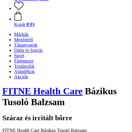
Kosár
0 Ft
Márkák
Megfelelő
Tápanyagok
Diéta és fogyás
Sport
Élelmiszer
Testápolók
Ajándékok
Akciók
FITNE Health Care
Bázikus
Tusoló Balzsam
Száraz és irritált bőrre
FITNE Health Care Bázikus Tusoló Balzsam