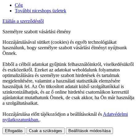
Cég
További niceshops üzletek
Elállás a szerződéstől
Személyre szabott vásárlási élmény
Hozzájárulásával sütiket (cookies) és egyéb technológiákat
használunk, hogy személyre szabott vásárlási élményt nyújtsunk
Önnek.
Ebből a célból adatokat gyűjtünk felhasználóinkról, viselkedésükről
és eszközeikről. Ezeket az adatokat weboldalunk folyamatos
optimalizálására és személyre szabott hirdetések és tartalmak
megjelenítésére, valamint a használati statisztikák elemzésére
használjuk fel. Az Ön titkosított adatait külső szolgáltatókkal is
szinkronizálhatjuk, és az ő online hirdetési csatornáikon keresztül
ajánlatokat mutathatunk Önnek, de csak akkor, ha Ön már használja
a szolgáltatásaikat.
Hozzájárulása előtt tájékozódjon a beállításoknál és
Adatvédelmi
nyilatkozatunkban.
.
Elfogadás
Csak a szükséges
Beállítások módosítása