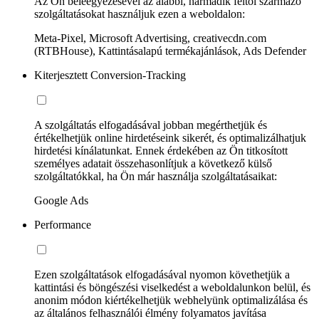
Az Ön beleegyezésével az alábbi, harmadik féltől származó
szolgáltatásokat használjuk ezen a weboldalon:
Meta-Pixel, Microsoft Advertising, creativecdn.com
(RTBHouse), Kattintásalapú termékajánlások, Ads Defender
Kiterjesztett Conversion-Tracking
A szolgáltatás elfogadásával jobban megérthetjük és
értékelhetjük online hirdetéseink sikerét, és optimalizálhatjuk
hirdetési kínálatunkat. Ennek érdekében az Ön titkosított
személyes adatait összehasonlítjuk a következő külső
szolgáltatókkal, ha Ön már használja szolgáltatásaikat:
Google Ads
Performance
Ezen szolgáltatások elfogadásával nyomon követhetjük a
kattintási és böngészési viselkedést a weboldalunkon belül, és
anonim módon kiértékelhetjük webhelyünk optimalizálása és
az általános felhasználói élmény folyamatos javítása