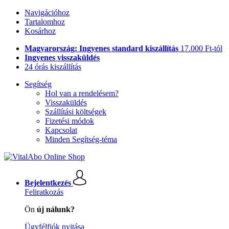
Navigációhoz
Tartalomhoz
Kosárhoz
Magyarország: Ingyenes standard kiszállítás
17.000 Ft-tól
Ingyenes visszaküldés
24 órás kiszállítás
Segítség
Hol van a rendelésem?
Visszaküldés
Szállítási költségek
Fizetési módok
Kapcsolat
Minden Segítség-téma
Bejelentkezés
Feliratkozás
Ön
új nálunk?
Ügyfélfiók nyitása