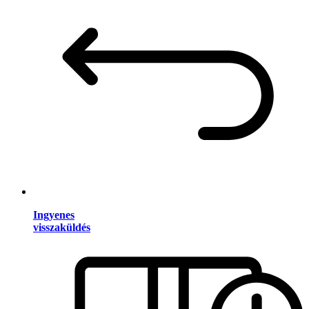
Ingyenes
visszaküldés