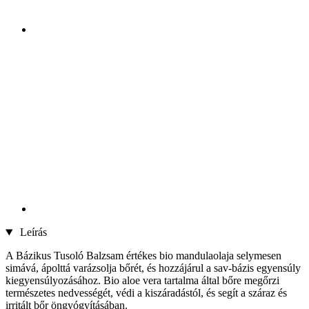
Leírás
A Bázikus Tusoló Balzsam értékes bio mandulaolaja selymesen
simává, ápolttá varázsolja bőrét, és hozzájárul a sav-bázis egyensúly
kiegyensúlyozásához. Bio aloe vera tartalma által bőre megőrzi
természetes nedvességét, védi a kiszáradástól, és segít a száraz és
irritált bőr öngyógyításában.