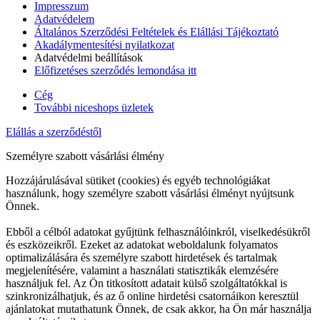
Impresszum
Adatvédelem
Általános Szerződési Feltételek és Elállási Tájékoztató
Akadálymentesítési nyilatkozat
Adatvédelmi beállítások
Előfizetéses szerződés lemondása itt
Cég
További niceshops üzletek
Elállás a szerződéstől
Személyre szabott vásárlási élmény
Hozzájárulásával sütiket (cookies) és egyéb technológiákat
használunk, hogy személyre szabott vásárlási élményt nyújtsunk
Önnek.
Ebből a célból adatokat gyűjtünk felhasználóinkról, viselkedésükről
és eszközeikről. Ezeket az adatokat weboldalunk folyamatos
optimalizálására és személyre szabott hirdetések és tartalmak
megjelenítésére, valamint a használati statisztikák elemzésére
használjuk fel. Az Ön titkosított adatait külső szolgáltatókkal is
szinkronizálhatjuk, és az ő online hirdetési csatornáikon keresztül
ajánlatokat mutathatunk Önnek, de csak akkor, ha Ön már használja