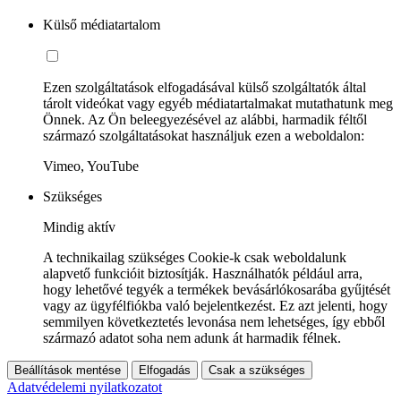
Külső médiatartalom
Ezen szolgáltatások elfogadásával külső szolgáltatók által
tárolt videókat vagy egyéb médiatartalmakat mutathatunk meg
Önnek. Az Ön beleegyezésével az alábbi, harmadik féltől
származó szolgáltatásokat használjuk ezen a weboldalon:
Vimeo, YouTube
Szükséges
Mindig aktív
A technikailag szükséges Cookie-k csak weboldalunk
alapvető funkcióit biztosítják. Használhatók például arra,
hogy lehetővé tegyék a termékek bevásárlókosarába gyűjtését
vagy az ügyfélfiókba való bejelentkezést. Ez azt jelenti, hogy
semmilyen következtetés levonása nem lehetséges, így ebből
származó adatot soha nem adunk át harmadik félnek.
Beállítások mentése
Elfogadás
Csak a szükséges
Adatvédelemi nyilatkozatot