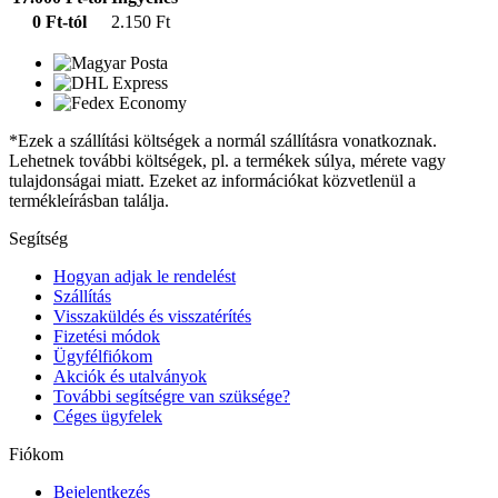
0 Ft-tól
2.150 Ft
*Ezek a szállítási költségek a normál szállításra vonatkoznak.
Lehetnek további költségek, pl. a termékek súlya, mérete vagy
tulajdonságai miatt. Ezeket az információkat közvetlenül a
termékleírásban találja.
Segítség
Hogyan adjak le rendelést
Szállítás
Visszaküldés és visszatérítés
Fizetési módok
Ügyfélfiókom
Akciók és utalványok
További segítségre van szüksége?
Céges ügyfelek
Fiókom
Bejelentkezés