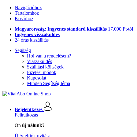
Navigációhoz
Tartalomhoz
Kosárhoz
Magyarország: Ingyenes standard kiszállítás
17.000 Ft-tól
Ingyenes visszaküldés
24 órás kiszállítás
Segítség
Hol van a rendelésem?
Visszaküldés
Szállítási költségek
Fizetési módok
Kapcsolat
Minden Segítség-téma
Bejelentkezés
Feliratkozás
Ön
új nálunk?
Ügyfélfiók nyitása