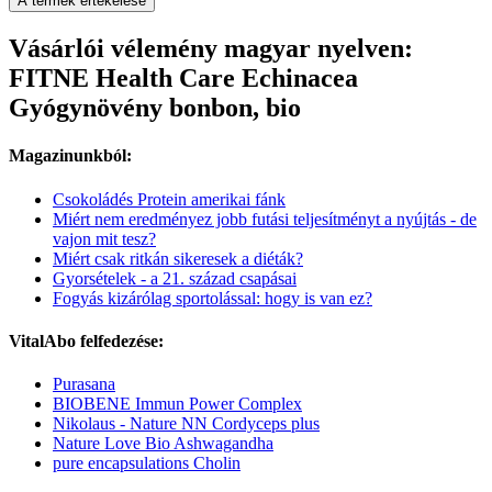
A termék értékelése
Vásárlói vélemény magyar nyelven:
FITNE Health Care Echinacea
Gyógynövény bonbon, bio
Magazinunkból:
Csokoládés Protein amerikai fánk
Miért nem eredményez jobb futási teljesítményt a nyújtás - de
vajon mit tesz?
Miért csak ritkán sikeresek a diéták?
Gyorsételek - a 21. század csapásai
Fogyás kizárólag sportolással: hogy is van ez?
VitalAbo felfedezése:
Purasana
BIOBENE Immun Power Complex
Nikolaus - Nature NN Cordyceps plus
Nature Love Bio Ashwagandha
pure encapsulations Cholin