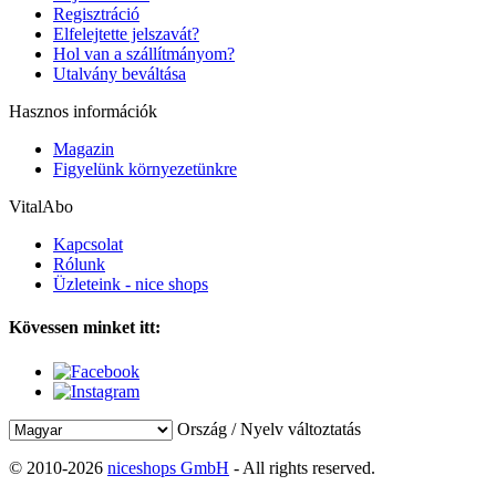
Regisztráció
Elfelejtette jelszavát?
Hol van a szállítmányom?
Utalvány beváltása
Hasznos információk
Magazin
Figyelünk környezetünkre
VitalAbo
Kapcsolat
Rólunk
Üzleteink - nice shops
Kövessen minket itt:
Ország / Nyelv változtatás
© 2010-2026
niceshops GmbH
- All rights reserved.