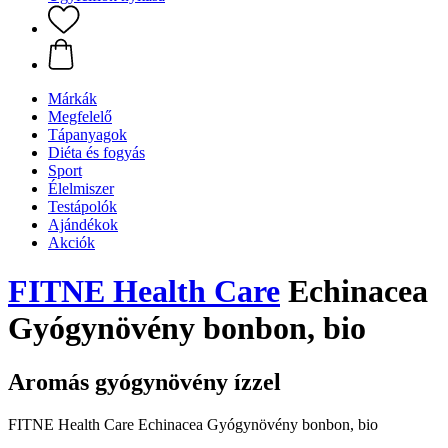
Márkák
Megfelelő
Tápanyagok
Diéta és fogyás
Sport
Élelmiszer
Testápolók
Ajándékok
Akciók
FITNE Health Care
Echinacea
Gyógynövény bonbon, bio
Aromás gyógynövény ízzel
FITNE Health Care Echinacea Gyógynövény bonbon, bio