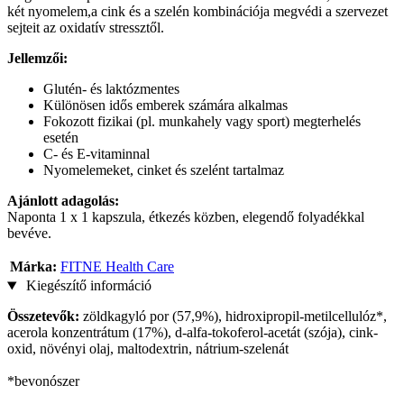
két nyomelem,a cink és a szelén kombinációja megvédi a szervezet
sejteit az oxidatív stressztől.
Jellemzői:
Glutén- és laktózmentes
Különösen idős emberek számára alkalmas
Fokozott fizikai (pl. munkahely vagy sport) megterhelés
esetén
C- és E-vitaminnal
Nyomelemeket, cinket és szelént tartalmaz
Ajánlott adagolás:
Naponta 1 x 1 kapszula, étkezés közben, elegendő folyadékkal
bevéve.
Márka:
FITNE Health Care
Kiegészítő információ
Összetevők:
zöldkagyló por (57,9%), hidroxipropil-metilcellulóz*,
acerola konzentrátum (17%), d-alfa-tokoferol-acetát (szója), cink-
oxid, növényi olaj, maltodextrin, nátrium-szelenát
*bevonószer