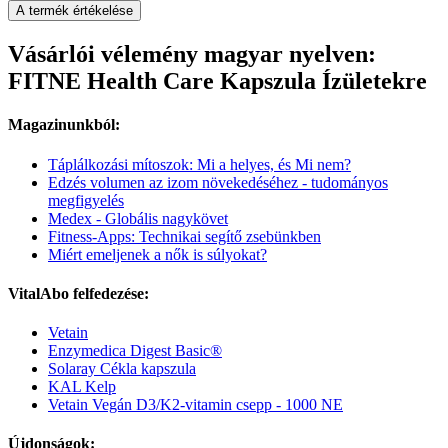
A termék értékelése
Vásárlói vélemény magyar nyelven:
FITNE Health Care Kapszula Ízületekre
Magazinunkból:
Táplálkozási mítoszok: Mi a helyes, és Mi nem?
Edzés volumen az izom növekedéséhez - tudományos
megfigyelés
Medex - Globális nagykövet
Fitness-Apps: Technikai segítő zsebünkben
Miért emeljenek a nők is súlyokat?
VitalAbo felfedezése:
Vetain
Enzymedica Digest Basic®
Solaray Cékla kapszula
KAL Kelp
Vetain Vegán D3/K2-vitamin csepp - 1000 NE
Újdonságok: