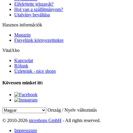
Elfelejtette jelszavát?
Hol van a szállítmányom?
Utalvány beváltása
Hasznos információk
Magazin
Figyelünk környezetünkre
VitalAbo
Kapcsolat
Rólunk
Üzleteink - nice shops
Kövessen minket itt:
Ország / Nyelv változtatás
© 2010-2026
niceshops GmbH
- All rights reserved.
Impresszum