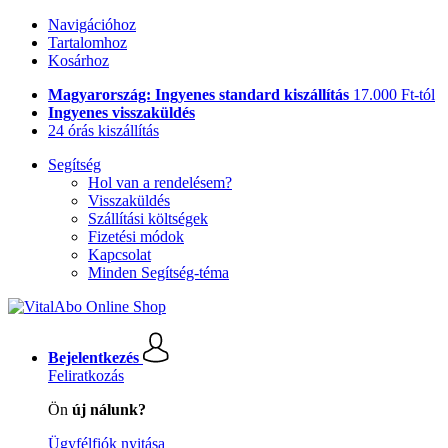
Navigációhoz
Tartalomhoz
Kosárhoz
Magyarország: Ingyenes standard kiszállítás
17.000 Ft-tól
Ingyenes visszaküldés
24 órás kiszállítás
Segítség
Hol van a rendelésem?
Visszaküldés
Szállítási költségek
Fizetési módok
Kapcsolat
Minden Segítség-téma
Bejelentkezés
Feliratkozás
Ön
új nálunk?
Ügyfélfiók nyitása