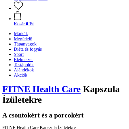
Kosár
0 Ft
Márkák
Megfelelő
Tápanyagok
Diéta és fogyás
Sport
Élelmiszer
Testápolók
Ajándékok
Akciók
FITNE Health Care
Kapszula
Ízületekre
A csontokért és a porcokért
FITNE Health Care Kapszula Ízületekre