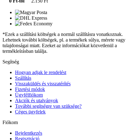
0 Ft-tól
2.150 Ft
*Ezek a szállítási költségek a normál szállításra vonatkoznak.
Lehetnek további költségek, pl. a termékek súlya, mérete vagy
tulajdonságai miatt. Ezeket az információkat közvetlenül a
termékleírásban találja.
Segítség
Hogyan adjak le rendelést
Szállítás
Visszaküldés és visszatérítés
Fizetési módok
Ügyfélfiókom
Akciók és utalványok
További segítségre van szüksége?
Céges ügyfelek
Fiókom
Bejelentkezés
Regisztráció