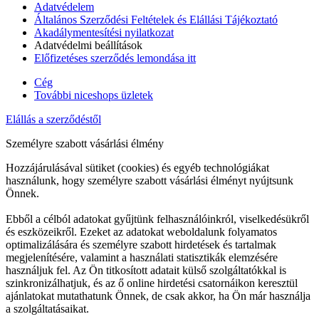
Adatvédelem
Általános Szerződési Feltételek és Elállási Tájékoztató
Akadálymentesítési nyilatkozat
Adatvédelmi beállítások
Előfizetéses szerződés lemondása itt
Cég
További niceshops üzletek
Elállás a szerződéstől
Személyre szabott vásárlási élmény
Hozzájárulásával sütiket (cookies) és egyéb technológiákat
használunk, hogy személyre szabott vásárlási élményt nyújtsunk
Önnek.
Ebből a célból adatokat gyűjtünk felhasználóinkról, viselkedésükről
és eszközeikről. Ezeket az adatokat weboldalunk folyamatos
optimalizálására és személyre szabott hirdetések és tartalmak
megjelenítésére, valamint a használati statisztikák elemzésére
használjuk fel. Az Ön titkosított adatait külső szolgáltatókkal is
szinkronizálhatjuk, és az ő online hirdetési csatornáikon keresztül
ajánlatokat mutathatunk Önnek, de csak akkor, ha Ön már használja
a szolgáltatásaikat.