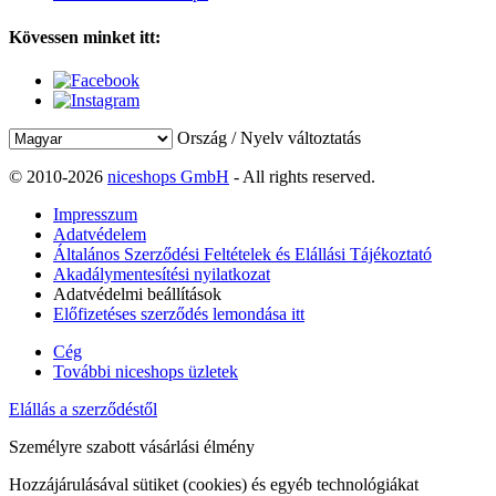
Kövessen minket itt:
Ország / Nyelv változtatás
© 2010-2026
niceshops GmbH
- All rights reserved.
Impresszum
Adatvédelem
Általános Szerződési Feltételek és Elállási Tájékoztató
Akadálymentesítési nyilatkozat
Adatvédelmi beállítások
Előfizetéses szerződés lemondása itt
Cég
További niceshops üzletek
Elállás a szerződéstől
Személyre szabott vásárlási élmény
Hozzájárulásával sütiket (cookies) és egyéb technológiákat