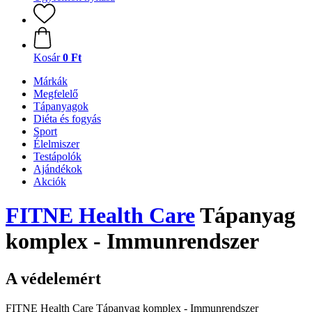
Kosár
0 Ft
Márkák
Megfelelő
Tápanyagok
Diéta és fogyás
Sport
Élelmiszer
Testápolók
Ajándékok
Akciók
FITNE Health Care
Tápanyag
komplex - Immunrendszer
A védelemért
FITNE Health Care Tápanyag komplex - Immunrendszer