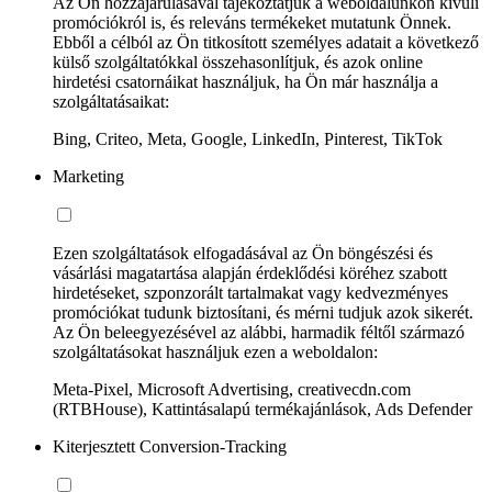
Az Ön hozzájárulásával tájékoztatjuk a weboldalunkon kívüli
promóciókról is, és releváns termékeket mutatunk Önnek.
Ebből a célból az Ön titkosított személyes adatait a következő
külső szolgáltatókkal összehasonlítjuk, és azok online
hirdetési csatornáikat használjuk, ha Ön már használja a
szolgáltatásaikat:
Bing, Criteo, Meta, Google, LinkedIn, Pinterest, TikTok
Marketing
Ezen szolgáltatások elfogadásával az Ön böngészési és
vásárlási magatartása alapján érdeklődési köréhez szabott
hirdetéseket, szponzorált tartalmakat vagy kedvezményes
promóciókat tudunk biztosítani, és mérni tudjuk azok sikerét.
Az Ön beleegyezésével az alábbi, harmadik féltől származó
szolgáltatásokat használjuk ezen a weboldalon:
Meta-Pixel, Microsoft Advertising, creativecdn.com
(RTBHouse), Kattintásalapú termékajánlások, Ads Defender
Kiterjesztett Conversion-Tracking