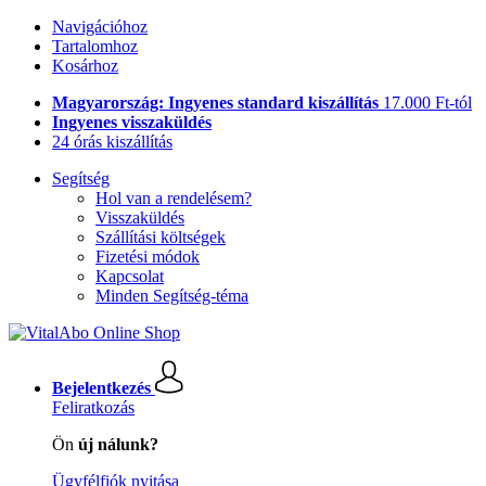
Navigációhoz
Tartalomhoz
Kosárhoz
Magyarország: Ingyenes standard kiszállítás
17.000 Ft-tól
Ingyenes visszaküldés
24 órás kiszállítás
Segítség
Hol van a rendelésem?
Visszaküldés
Szállítási költségek
Fizetési módok
Kapcsolat
Minden Segítség-téma
Bejelentkezés
Feliratkozás
Ön
új nálunk?
Ügyfélfiók nyitása