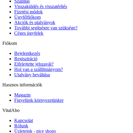
Szállítás
Visszaküldés és visszatérítés
Fizetési módok
Ügyfélfiókom
Akciók és utalványok
További segítségre van szüksége?
Céges ügyfelek
Fiókom
Bejelentkezés
Regisztráció
Elfelejtette jelszavát?
Hol van a szállítmányom?
Utalvány beváltása
Hasznos információk
Magazin
Figyelünk környezetünkre
VitalAbo
Kapcsolat
Rólunk
Üzleteink - nice shops