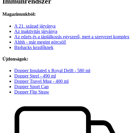
Immunrendszer
Magazinunkból:
A 21. század járványa
Az inaktivitás járványa
Az edzés és a táplálkozás egyszerű, mert a szervezet komplex
Ahhh - már megint görcsöl!
Biohacks kezdőknek
Újdonságok:
Dopper Insulated x Royal Delft - 580 ml
Dopper Steel - 490 ml
Dopper Travel Mug - 400 ml
Dopper Sport Cap
Dopper Flip Straw