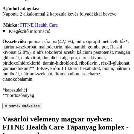
Ajánlott adagolás:
Naponta 2 alkalommal 2 kapszula kevés folyadékkal bevéve.
Márka:
FITNE Health Care
Kiegészítő információ
Összetevők:
quinoa csíra por(42,5%), hidroxipropil-metilcellulóz*,
nátrium-aszkorbát, maltodextrin, niacinamid, gomba por, Reishi
kivonat (2,8%), d-alfa-tokoferol-acetát, kálcium-pantotenát, mangán-
glükonát, cink-citrát, dunaliella alga por, citrus kivonat,
piridoxolhidroklorid, tiamin-hidroklorid, riboflavin , réz-II-glükonát,
gumiarábikum**, folsav, króm-III-klorid-hexahidrát, biotin, nátrium-
molibdát, nátrium-szelenát, fitomenadion, szacharóz,
cianokobalamin.
*kapszulahéj
**hordozóanyag
A termék értékelése
Vásárlói vélemény magyar nyelven:
FITNE Health Care Tápanyag komplex -