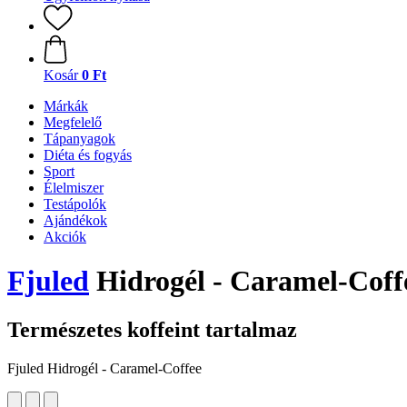
Kosár
0 Ft
Márkák
Megfelelő
Tápanyagok
Diéta és fogyás
Sport
Élelmiszer
Testápolók
Ajándékok
Akciók
Fjuled
Hidrogél - Caramel-Coffe
Természetes koffeint tartalmaz
Fjuled Hidrogél - Caramel-Coffee