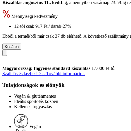
Kiszállítás augusztus 11., kedd
-ig, amennyiben
vasárnap 23:59-ig
re
Mennyiségi kedvezmény
12-tól csak
917 Ft
/ darab
-27%
Ebből a termékből már csak 37 db elérhető. A következő szállítmány m
Kosárba
Magyarország: Ingyenes standard kiszállítás
17.000 Ft-tól
Szállítás és kézbesítés - További információk
Tulajdonságok és előnyök
Vegán & gluténmentes
Ideális sportolás közben
Kellemes fogyasztás
Vegán