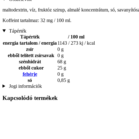
maltodextrin, víz, fruktóz szirup, almalé koncentrátum, só, savanyítós
Koffeint tartalmaz: 32 mg / 100 ml.
Tápérték
Tápérték
/ 100 ml
energia tartalom / energia
1143 / 273 kj / kcal
zsír
0 g
ebből telített zsírsavak
0 g
szénhidrát
68 g
ebből cukor
25 g
fehérje
0 g
só
0,85 g
Jogi információk
Kapcsolódó termékek