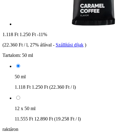
1.118 Ft
1.250 Ft
-11%
(
22.360 Ft / l
, 27% áfával
-
Szállítási díjak
)
Tartalom:
50 ml
50 ml
1.118 Ft
1.250 Ft
(22.360 Ft / l)
12 x 50 ml
11.555 Ft
12.890 Ft
(19.258 Ft / l)
raktáron