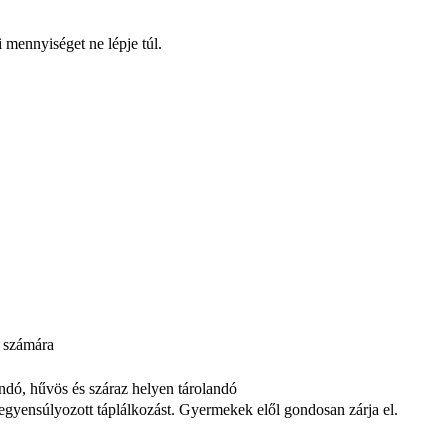
 mennyiséget ne lépje túl.
k számára
andó, hűvös és száraz helyen tárolandó
iegyensúlyozott táplálkozást. Gyermekek elől gondosan zárja el.