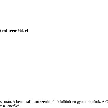
0 ml termékkel
és során. A benne található szénhidrátok különösen gyomorbarátok. A Ca
tesz lehetővé.