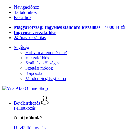
Navigációhoz
Tartalomhoz
Kosárhoz
Magyarország: Ingyenes standard kiszállítás
17.000 Ft-tól
Ingyenes visszaküldés
24 órás kiszállítás
Segítség
Hol van a rendelésem?
Visszaküldés
Szállítási költségek
Fizetési módok
Kapcsolat
Minden Segítség-téma
Bejelentkezés
Feliratkozás
Ön
új nálunk?
Ügyfélfiók nyitása