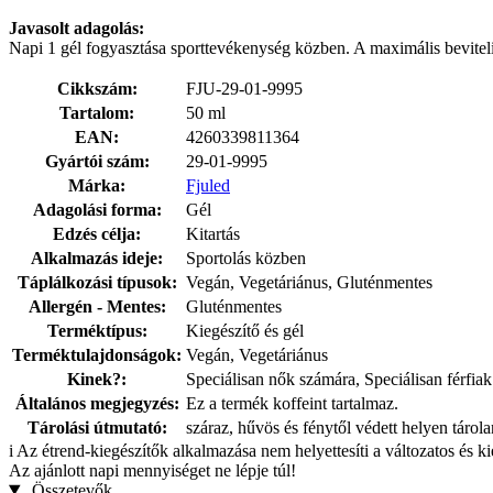
Javasolt adagolás:
Napi 1 gél fogyasztása sporttevékenység közben. A maximális beviteli
Cikkszám:
FJU-29-01-9995
Tartalom:
50 ml
EAN:
4260339811364
Gyártói szám:
29-01-9995
Márka:
Fjuled
Adagolási forma:
Gél
Edzés célja:
Kitartás
Alkalmazás ideje:
Sportolás közben
Táplálkozási típusok:
Vegán, Vegetáriánus, Gluténmentes
Allergén - Mentes:
Gluténmentes
Terméktípus:
Kiegészítő és gél
Terméktulajdonságok:
Vegán, Vegetáriánus
Kinek?:
Speciálisan nők számára, Speciálisan férfia
Általános megjegyzés:
Ez a termék koffeint tartalmaz.
Tárolási útmutató:
száraz, hűvös és fénytől védett helyen tárol
i
Az étrend-kiegészítők alkalmazása nem helyettesíti a változatos és k
Az ajánlott napi mennyiséget ne lépje túl!
Összetevők