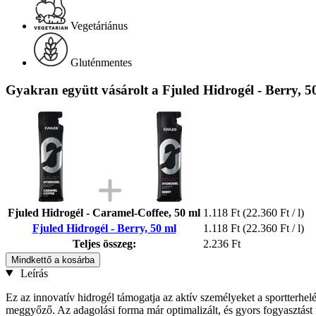
Vegetáriánus
Gluténmentes
Gyakran együtt vásárolt a Fjuled Hidrogél - Berry, 5
Fjuled Hidrogél - Caramel-Coffee, 50 ml
1.118 Ft
(22.360 Ft / l)
Fjuled Hidrogél - Berry, 50 ml
1.118 Ft
(22.360 Ft / l)
Teljes összeg:
2.236 Ft
Mindkettő a kosárba
Leírás
Ez az innovatív hidrogél támogatja az aktív személyeket a sportterhel
meggyőző. Az adagolási forma már optimalizált, és gyors fogyasztást 