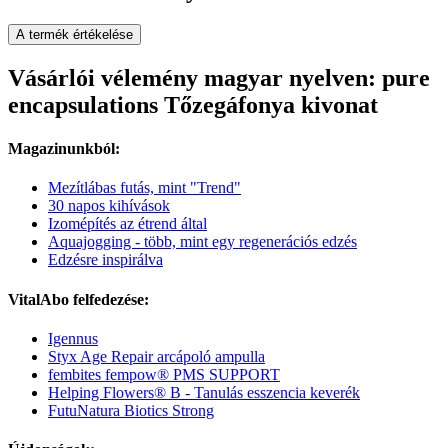
A termék értékelése
Vásárlói vélemény magyar nyelven: pure
encapsulations Tőzegáfonya kivonat
Magazinunkból:
Mezítlábas futás, mint "Trend"
30 napos kihívások
Izomépítés az étrend által
Aquajogging - több, mint egy regenerációs edzés
Edzésre inspirálva
VitalAbo felfedezése:
Igennus
Styx Age Repair arcápoló ampulla
fembites fempow® PMS SUPPORT
Helping Flowers® B - Tanulás esszencia keverék
FutuNatura Biotics Strong