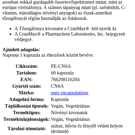
azonban sokkal gazdagabb összetevőspektrumot mutat, mint az
európai vörösáfonya. A számos tápanyag miatt (pl. szénhidrát, C-
vitamin, másodlagos növényi anyagok) az észak-amerikai
tőzegáfonyát régóta használják az őslakosok.
A Tőzegáfonya kivonatot a CranMax® -ból nyerik ki.
A CranMax® a Pharmachem Laboratories, Inc. bejegyzett
védjegye.
Ajánlott adagolás:
Naponta 1 kapszula az étkezések között bevéve.
Cikkszám:
PE-CN6A
Tartalom:
60 kapszula
EAN:
766298116204
Gyártói szám:
CN6A
Márka:
pure encapsulations
Adagolási forma:
Kapszula
Táplálkozási típusok:
Vegán, Vegetáriánus
Terméktípus:
Növényi kivonatok
Terméktulajdonságok:
Vegán, Vegetáriánus
száraz, hűvös és fénytől védett helyen
Tárolási útmutató:
tárolandó