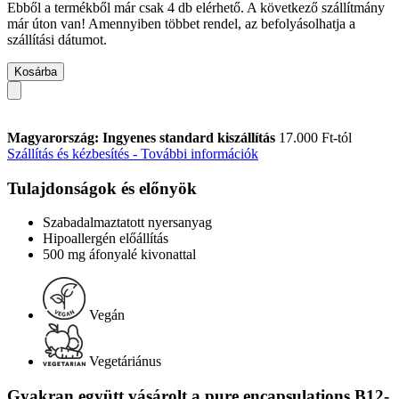
Ebből a termékből már csak 4 db elérhető. A következő szállítmány
már úton van! Amennyiben többet rendel, az befolyásolhatja a
szállítási dátumot.
Kosárba
Magyarország: Ingyenes standard kiszállítás
17.000 Ft-tól
Szállítás és kézbesítés - További információk
Tulajdonságok és előnyök
Szabadalmaztatott nyersanyag
Hipoallergén előállítás
500 mg áfonyalé kivonattal
Vegán
Vegetáriánus
Gyakran együtt vásárolt a pure encapsulations B12-