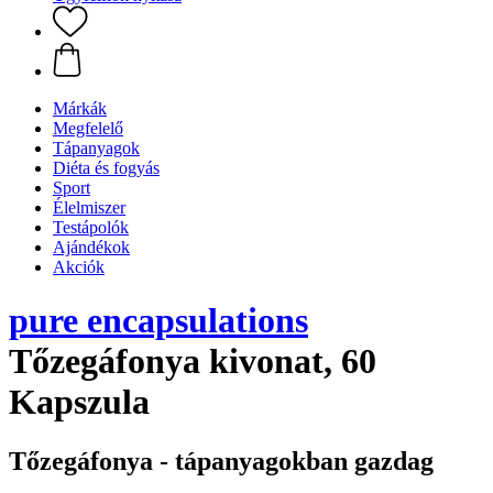
Márkák
Megfelelő
Tápanyagok
Diéta és fogyás
Sport
Élelmiszer
Testápolók
Ajándékok
Akciók
pure encapsulations
Tőzegáfonya kivonat, 60
Kapszula
Tőzegáfonya - tápanyagokban gazdag