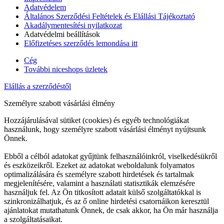
Adatvédelem
Általános Szerződési Feltételek és Elállási Tájékoztató
Akadálymentesítési nyilatkozat
Adatvédelmi beállítások
Előfizetéses szerződés lemondása itt
Cég
További niceshops üzletek
Elállás a szerződéstől
Személyre szabott vásárlási élmény
Hozzájárulásával sütiket (cookies) és egyéb technológiákat
használunk, hogy személyre szabott vásárlási élményt nyújtsunk
Önnek.
Ebből a célból adatokat gyűjtünk felhasználóinkról, viselkedésükről
és eszközeikről. Ezeket az adatokat weboldalunk folyamatos
optimalizálására és személyre szabott hirdetések és tartalmak
megjelenítésére, valamint a használati statisztikák elemzésére
használjuk fel. Az Ön titkosított adatait külső szolgáltatókkal is
szinkronizálhatjuk, és az ő online hirdetési csatornáikon keresztül
ajánlatokat mutathatunk Önnek, de csak akkor, ha Ön már használja
a szolgáltatásaikat.