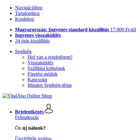
Navigációhoz
Tartalomhoz
Kosárhoz
Magyarország: Ingyenes standard kiszállítás
17.000 Ft-tól
Ingyenes visszaküldés
24 órás kiszállítás
Segítség
Hol van a rendelésem?
Visszaküldés
Szállítási költségek
Fizetési módok
Kapcsolat
Minden Segítség-téma
Bejelentkezés
Feliratkozás
Ön
új nálunk?
Ügyfélfiók nyitása