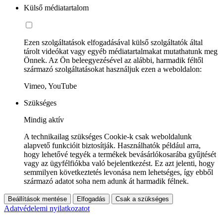
Külső médiatartalom
Ezen szolgáltatások elfogadásával külső szolgáltatók által
tárolt videókat vagy egyéb médiatartalmakat mutathatunk meg
Önnek. Az Ön beleegyezésével az alábbi, harmadik féltől
származó szolgáltatásokat használjuk ezen a weboldalon:
Vimeo, YouTube
Szükséges
Mindig aktív
A technikailag szükséges Cookie-k csak weboldalunk
alapvető funkcióit biztosítják. Használhatók például arra,
hogy lehetővé tegyék a termékek bevásárlókosarába gyűjtését
vagy az ügyfélfiókba való bejelentkezést. Ez azt jelenti, hogy
semmilyen következtetés levonása nem lehetséges, így ebből
származó adatot soha nem adunk át harmadik félnek.
Beállítások mentése
Elfogadás
Csak a szükséges
Adatvédelemi nyilatkozatot