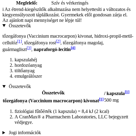
Megfelelő:
Szív és vérkeringés
i
Az étrend-kiegészítők alkalmazása nem helyettesíti a változatos és
kiegyensúlyozott táplálkozást. Gyermekek elől gondosan zárja el.
Az ajánlott napi mennyiséget ne lépje túl!
Összetevők
tőzegáfonya (Vaccinium macrocarpon) kivonat, hidroxi-propil-metil-
[1]
[2]
cellulóz
, tőzegáfonya rost
, tőzegáfonya magolaj,
[3]
[4]
guármagliszt
,
napraforgó-lecitin
kapszulahéj
hordozóanyag
töltőanyag
emulgeálószer
Összetevők
[1]
Összetevők
/ kapszula
[1]
500 mg
tőzegáfonya (Vaccinium macrocarpon) kivonat
fiziológiai fűtőérték (1 kapszula) = 8,4 kJ (2 kcal)
A CranMax® a Pharmachem Laboratories, LLC bejegyzett
védjegye.
Jogi információk