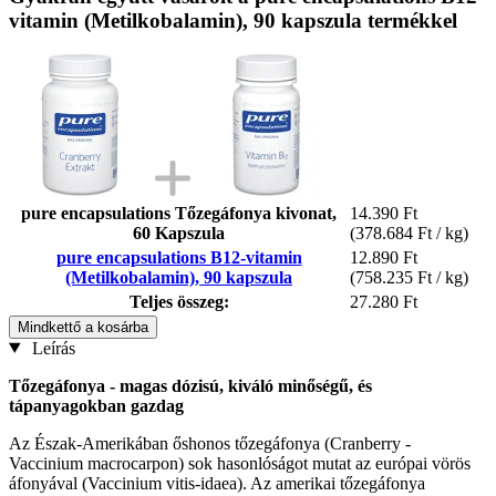
vitamin (Metilkobalamin), 90 kapszula termékkel
pure encapsulations Tőzegáfonya kivonat,
14.390 Ft
60 Kapszula
(378.684 Ft / kg)
pure encapsulations B12-vitamin
12.890 Ft
(Metilkobalamin), 90 kapszula
(758.235 Ft / kg)
Teljes összeg:
27.280 Ft
Mindkettő a kosárba
Leírás
Tőzegáfonya - magas dózisú, kiváló minőségű, és
tápanyagokban gazdag
Az Észak-Amerikában őshonos tőzegáfonya (Cranberry -
Vaccinium macrocarpon) sok hasonlóságot mutat az európai vörös
áfonyával (Vaccinium vitis-idaea). Az amerikai tőzegáfonya