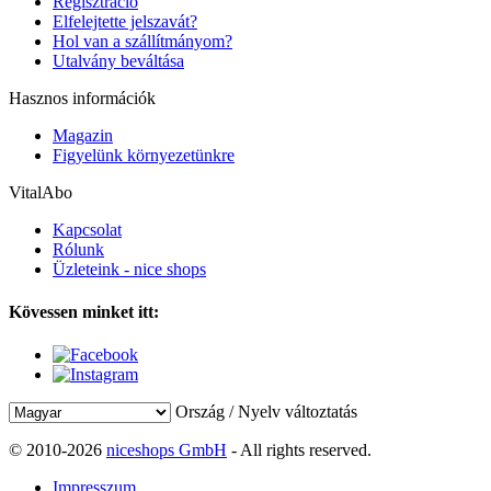
Regisztráció
Elfelejtette jelszavát?
Hol van a szállítmányom?
Utalvány beváltása
Hasznos információk
Magazin
Figyelünk környezetünkre
VitalAbo
Kapcsolat
Rólunk
Üzleteink - nice shops
Kövessen minket itt:
Ország / Nyelv változtatás
© 2010-2026
niceshops GmbH
- All rights reserved.
Impresszum