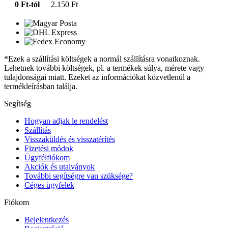
0 Ft-tól
2.150 Ft
*Ezek a szállítási költségek a normál szállításra vonatkoznak.
Lehetnek további költségek, pl. a termékek súlya, mérete vagy
tulajdonságai miatt. Ezeket az információkat közvetlenül a
termékleírásban találja.
Segítség
Hogyan adjak le rendelést
Szállítás
Visszaküldés és visszatérítés
Fizetési módok
Ügyfélfiókom
Akciók és utalványok
További segítségre van szüksége?
Céges ügyfelek
Fiókom
Bejelentkezés