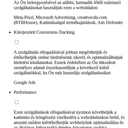
Az Ön beleegyezésével az alábbi, harmadik féltől származó
szolgáltatásokat használjuk ezen a weboldalon:
Meta-Pixel, Microsoft Advertising, creativecdn.com
(RTBHouse), Kattintásalapú termékajánlások, Ads Defender
Kiterjesztett Conversion-Tracking
A szolgáltatás elfogadásával jobban megérthetjük és
értékelhetjük online hirdetéseink sikerét, és optimalizálhatjuk
hirdetési kínálatunkat. Ennek érdekében az Ön titkosított
személyes adatait összehasonlítjuk a következő külső
szolgáltatókkal, ha Ön már használja szolgáltatásaikat:
Google Ads
Performance
Ezen szolgáltatások elfogadásával nyomon követhetjük a
kattintási és böngészési viselkedést a weboldalunkon belül, és
anonim módon kiértékelhetjük webhelyünk optimalizálása és
az általános felhasználói élmény folyamatos javítása