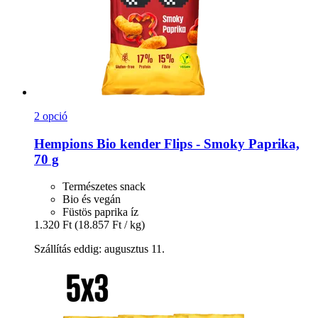
2 opció
Hempions
Bio kender Flips -​ Smoky Paprika,
70 g
Természetes snack
Bio és vegán
Füstös paprika íz
1.320 Ft
(18.857 Ft / kg)
Szállítás eddig: augusztus 11.