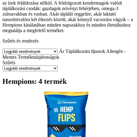
az ízek feláldozása nélkül. A feldolgozott kendermagok valódi
táplálkozási csodák: gazdagok növényi fehérjében, omega-3
zsírsavakban és vasban. Akár tápláló reggelire, akár laktató
nassolnivalóra két étkezés között, akár könnyű vacsorára vágyik – a
Hempions kínálatában minden napszakhoz és minden életstílushoz
megtalálja a megfelelő terméket.
Szűrés és rendezés
Ár
Táplálkozási típusok
Allergén -
Mentes
Terméktulajdonságok
Szűrés
Hempions: 4 termék