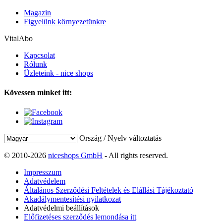
Magazin
Figyelünk környezetünkre
VitalAbo
Kapcsolat
Rólunk
Üzleteink - nice shops
Kövessen minket itt:
Ország / Nyelv változtatás
© 2010-2026
niceshops GmbH
- All rights reserved.
Impresszum
Adatvédelem
Általános Szerződési Feltételek és Elállási Tájékoztató
Akadálymentesítési nyilatkozat
Adatvédelmi beállítások
Előfizetéses szerződés lemondása itt