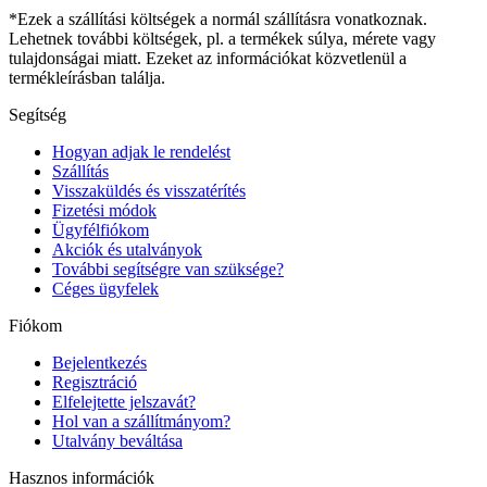
*Ezek a szállítási költségek a normál szállításra vonatkoznak.
Lehetnek további költségek, pl. a termékek súlya, mérete vagy
tulajdonságai miatt. Ezeket az információkat közvetlenül a
termékleírásban találja.
Segítség
Hogyan adjak le rendelést
Szállítás
Visszaküldés és visszatérítés
Fizetési módok
Ügyfélfiókom
Akciók és utalványok
További segítségre van szüksége?
Céges ügyfelek
Fiókom
Bejelentkezés
Regisztráció
Elfelejtette jelszavát?
Hol van a szállítmányom?
Utalvány beváltása
Hasznos információk