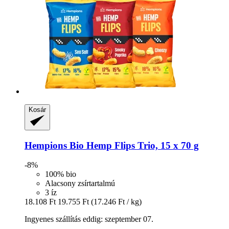
Kosár
Hempions
Bio Hemp Flips Trio, 15 x 70 g
-8%
100% bio
Alacsony zsírtartalmú
3 íz
18.108 Ft
19.755 Ft
(17.246 Ft / kg)
Ingyenes szállítás eddig: szeptember 07.