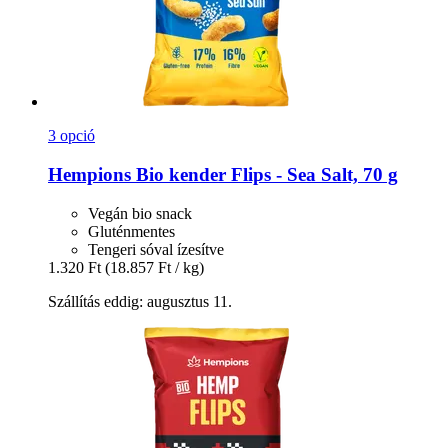
3 opció
Hempions
Bio kender Flips -​ Sea Salt, 70 g
Vegán bio snack
Gluténmentes
Tengeri sóval ízesítve
1.320 Ft
(18.857 Ft / kg)
Szállítás eddig: augusztus 11.