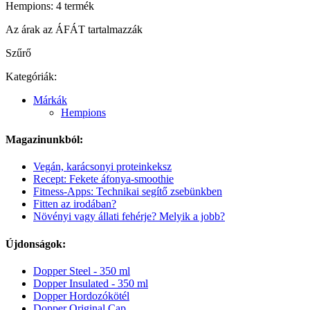
Hempions: 4 termék
Az árak az ÁFÁT tartalmazzák
Szűrő
Kategóriák:
Márkák
Hempions
Magazinunkból:
Vegán, karácsonyi proteinkeksz
Recept: Fekete áfonya-smoothie
Fitness-Apps: Technikai segítő zsebünkben
Fitten az irodában?
Növényi vagy állati fehérje? Melyik a jobb?
Újdonságok:
Dopper Steel - 350 ml
Dopper Insulated - 350 ml
Dopper Hordozókötél
Dopper Original Cap