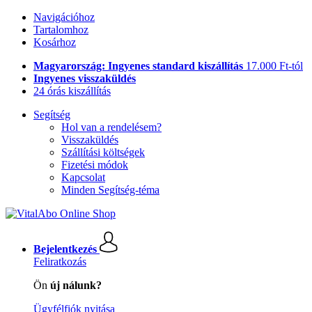
Navigációhoz
Tartalomhoz
Kosárhoz
Magyarország: Ingyenes standard kiszállítás
17.000 Ft-tól
Ingyenes visszaküldés
24 órás kiszállítás
Segítség
Hol van a rendelésem?
Visszaküldés
Szállítási költségek
Fizetési módok
Kapcsolat
Minden Segítség-téma
Bejelentkezés
Feliratkozás
Ön
új nálunk?
Ügyfélfiók nyitása