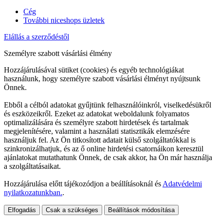
Cég
További niceshops üzletek
Elállás a szerződéstől
Személyre szabott vásárlási élmény
Hozzájárulásával sütiket (cookies) és egyéb technológiákat
használunk, hogy személyre szabott vásárlási élményt nyújtsunk
Önnek.
Ebből a célból adatokat gyűjtünk felhasználóinkról, viselkedésükről
és eszközeikről. Ezeket az adatokat weboldalunk folyamatos
optimalizálására és személyre szabott hirdetések és tartalmak
megjelenítésére, valamint a használati statisztikák elemzésére
használjuk fel. Az Ön titkosított adatait külső szolgáltatókkal is
szinkronizálhatjuk, és az ő online hirdetési csatornáikon keresztül
ajánlatokat mutathatunk Önnek, de csak akkor, ha Ön már használja
a szolgáltatásaikat.
Hozzájárulása előtt tájékozódjon a beállításoknál és
Adatvédelmi
nyilatkozatunkban.
.
Elfogadás
Csak a szükséges
Beállítások módosítása