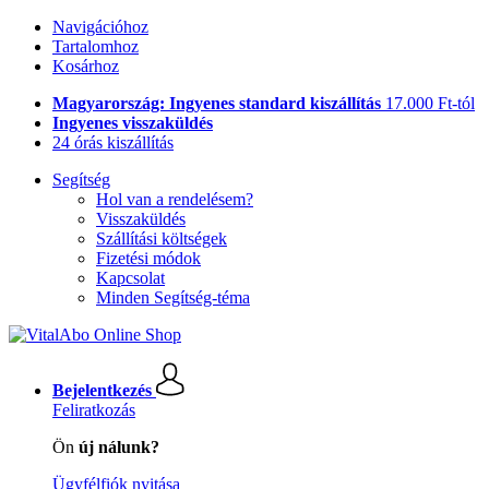
Navigációhoz
Tartalomhoz
Kosárhoz
Magyarország: Ingyenes standard kiszállítás
17.000 Ft-tól
Ingyenes visszaküldés
24 órás kiszállítás
Segítség
Hol van a rendelésem?
Visszaküldés
Szállítási költségek
Fizetési módok
Kapcsolat
Minden Segítség-téma
Bejelentkezés
Feliratkozás
Ön
új nálunk?
Ügyfélfiók nyitása