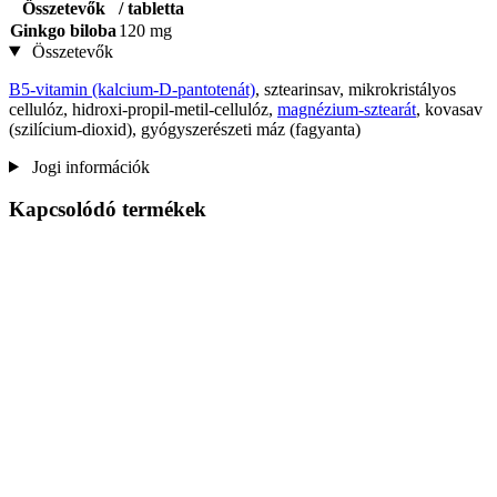
Összetevők
/ tabletta
Ginkgo biloba
120 mg
Összetevők
B5-vitamin (kalcium-D-pantotenát)
, sztearinsav, mikrokristályos
cellulóz, hidroxi-propil-metil-cellulóz,
magnézium-sztearát
, kovasav
(szilícium-dioxid), gyógyszerészeti máz (fagyanta)
Jogi információk
Kapcsolódó termékek