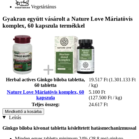
Vegetáriánus
Gyakran együtt vásárolt a Nature Love Máriatövis
komplex, 60 kapszula termékkel
Herbal actives Ginkgo biloba tabletta,
19.517 Ft
(1.301.133 Ft
60 tabletta
/ kg)
Nature Love Máriatövis komplex, 60
5.100 Ft
kapszula
(127.500 Ft / kg)
Teljes összeg:
24.617 Ft
Mindkettő a kosárba
Leírás
Ginkgo biloba kivonat tabletta késleltetett hatásmechanizmussal
Minden egyes tabletta minimum 24% (28,8 mg) ginkgo-