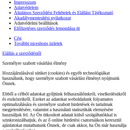
Impresszum
Adatvédelem
Általános Szerződési Feltételek és Elállási Tájékoztató
Akadálymentesítési nyilatkozat
Adatvédelmi beállítások
Előfizetéses szerződés lemondása itt
Cég
További niceshops üzletek
Elállás a szerződéstől
Személyre szabott vásárlási élmény
Hozzájárulásával sütiket (cookies) és egyéb technológiákat
használunk, hogy személyre szabott vásárlási élményt nyújtsunk
Önnek.
Ebből a célból adatokat gyűjtünk felhasználóinkról, viselkedésükről
és eszközeikről. Ezeket az adatokat weboldalunk folyamatos
optimalizálására és személyre szabott hirdetések és tartalmak
megjelenítésére, valamint a használati statisztikák elemzésére
használjuk fel. Az Ön titkosított adatait külső szolgáltatókkal is
szinkronizálhatjuk, és az ő online hirdetési csatornáikon keresztül
ajánlatokat mutathatunk Önnek, de csak akkor, ha Ön már használja