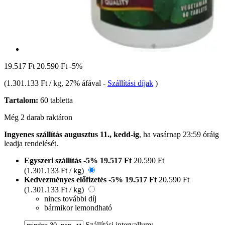
19.517 Ft
20.590 Ft
-5%
(
1.301.133 Ft / kg
, 27% áfával
-
Szállítási díjak
)
Tartalom:
60 tabletta
Még 2 darab raktáron
Ingyenes szállítás augusztus 11., kedd-ig
, ha
vasárnap 23:59 óráig
leadja rendelését.
Egyszeri szállítás
-5%
19.517 Ft
20.590 Ft
(1.301.133 Ft / kg)
Kedvezményes előfizetés
-5%
19.517 Ft
20.590 Ft
(1.301.133 Ft / kg)
nincs további díj
bármikor lemondható
Szállítási intervallum: