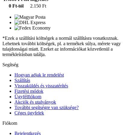
0 Ft-tól
2.150 Ft
*Ezek a szállítási költségek a normál szállításra vonatkoznak.
Lehetnek további költségek, pl. a termékek súlya, mérete vagy
tulajdonságai miatt. Ezeket az információkat közvetlenül a
termékleírásban találja.
Segítség
Hogyan adjak le rendelést
Szállítás
Visszaküldés és visszatérítés
Fizetési módok
Ügyfélfiókom
Akciók és utalványok
További segítségre van szüksége?
Céges ügyfelek
Fiókom
Bejelentkezés