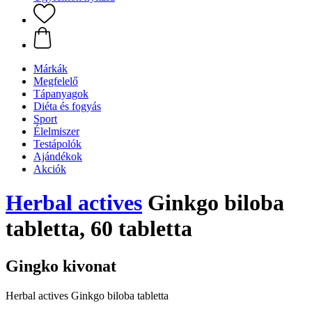
Márkák
Megfelelő
Tápanyagok
Diéta és fogyás
Sport
Élelmiszer
Testápolók
Ajándékok
Akciók
Herbal actives
Ginkgo biloba
tabletta, 60 tabletta
Gingko kivonat
Herbal actives Ginkgo biloba tabletta