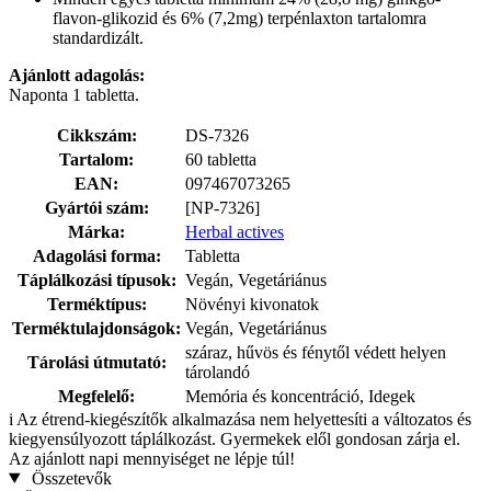
flavon-glikozid és 6% (7,2mg) terpénlaxton tartalomra
standardizált.
Ajánlott adagolás:
Naponta 1 tabletta.
Cikkszám:
DS-7326
Tartalom:
60 tabletta
EAN:
097467073265
Gyártói szám:
[NP-7326]
Márka:
Herbal actives
Adagolási forma:
Tabletta
Táplálkozási típusok:
Vegán, Vegetáriánus
Terméktípus:
Növényi kivonatok
Terméktulajdonságok:
Vegán, Vegetáriánus
száraz, hűvös és fénytől védett helyen
Tárolási útmutató:
tárolandó
Megfelelő:
Memória és koncentráció, Idegek
i
Az étrend-kiegészítők alkalmazása nem helyettesíti a változatos és
kiegyensúlyozott táplálkozást. Gyermekek elől gondosan zárja el.
Az ajánlott napi mennyiséget ne lépje túl!
Összetevők