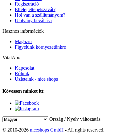
Regisztráció
Elfelejtette jelszavát?
Hol van a szállítmányom?
Utalvány beváltása
Hasznos információk
Magazin
Figyelünk környezetünkre
VitalAbo
Kapcsolat
Rólunk
Üzleteink - nice shops
Kövessen minket itt:
Ország / Nyelv változtatás
© 2010-2026
niceshops GmbH
- All rights reserved.