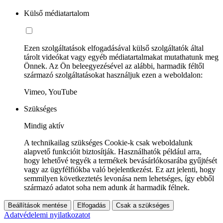
Külső médiatartalom
Ezen szolgáltatások elfogadásával külső szolgáltatók által
tárolt videókat vagy egyéb médiatartalmakat mutathatunk meg
Önnek. Az Ön beleegyezésével az alábbi, harmadik féltől
származó szolgáltatásokat használjuk ezen a weboldalon:
Vimeo, YouTube
Szükséges
Mindig aktív
A technikailag szükséges Cookie-k csak weboldalunk
alapvető funkcióit biztosítják. Használhatók például arra,
hogy lehetővé tegyék a termékek bevásárlókosarába gyűjtését
vagy az ügyfélfiókba való bejelentkezést. Ez azt jelenti, hogy
semmilyen következtetés levonása nem lehetséges, így ebből
származó adatot soha nem adunk át harmadik félnek.
Beállítások mentése
Elfogadás
Csak a szükséges
Adatvédelemi nyilatkozatot