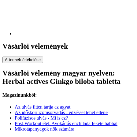
Vásárlói vélemények
A termék értékelése
Vásárlói vélemény magyar nyelven:
Herbal actives Ginkgo biloba tabletta
Magazinunkból:
Az alvás fitten tartja az agyat
Az időskori izomsorvadás - edzéssel tehet ellene
Polifázisos alvás - Mi is ez?
Post-Workout étel: Avokádós enchilada fekete babbal
Mikrotápanyagok nők számára