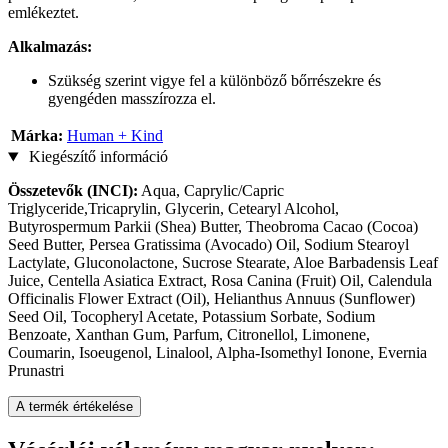
emlékeztet.
Alkalmazás:
Szükség szerint vigye fel a különböző bőrrészekre és
gyengéden masszírozza el.
Márka:
Human + Kind
Kiegészítő információ
Összetevők (INCI):
Aqua, Caprylic/Capric
Triglyceride,Tricaprylin, Glycerin, Cetearyl Alcohol,
Butyrospermum Parkii (Shea) Butter, Theobroma Cacao (Cocoa)
Seed Butter, Persea Gratissima (Avocado) Oil, Sodium Stearoyl
Lactylate, Gluconolactone, Sucrose Stearate, Aloe Barbadensis Leaf
Juice, Centella Asiatica Extract, Rosa Canina (Fruit) Oil, Calendula
Officinalis Flower Extract (Oil), Helianthus Annuus (Sunflower)
Seed Oil, Tocopheryl Acetate, Potassium Sorbate, Sodium
Benzoate, Xanthan Gum, Parfum, Citronellol, Limonene,
Coumarin, Isoeugenol, Linalool, Alpha-Isomethyl Ionone, Evernia
Prunastri
A termék értékelése