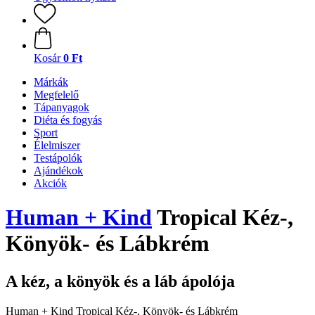
Kosár
0 Ft
Márkák
Megfelelő
Tápanyagok
Diéta és fogyás
Sport
Élelmiszer
Testápolók
Ajándékok
Akciók
Human + Kind
Tropical Kéz-,
Könyök- és Lábkrém
A kéz, a könyök és a láb ápolója
Human + Kind Tropical Kéz-, Könyök- és Lábkrém