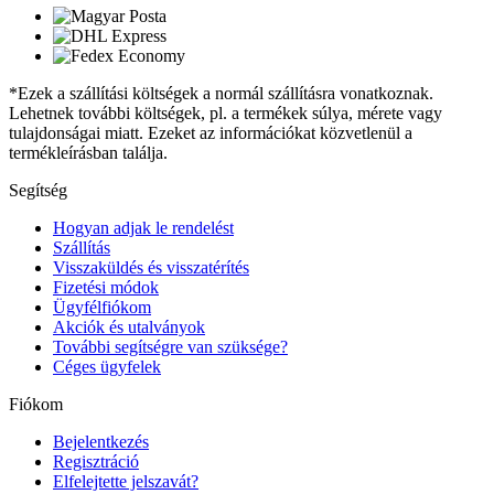
*Ezek a szállítási költségek a normál szállításra vonatkoznak.
Lehetnek további költségek, pl. a termékek súlya, mérete vagy
tulajdonságai miatt. Ezeket az információkat közvetlenül a
termékleírásban találja.
Segítség
Hogyan adjak le rendelést
Szállítás
Visszaküldés és visszatérítés
Fizetési módok
Ügyfélfiókom
Akciók és utalványok
További segítségre van szüksége?
Céges ügyfelek
Fiókom
Bejelentkezés
Regisztráció
Elfelejtette jelszavát?