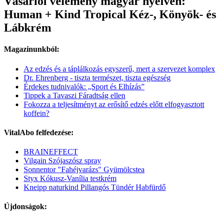
Vásárlói vélemény magyar nyelven:
Human + Kind Tropical Kéz-, Könyök- és
Lábkrém
Magazinunkból:
Az edzés és a táplálkozás egyszerű, mert a szervezet komplex
Dr. Ehrenberg - tiszta természet, tiszta egészség
Érdekes tudnivalók: „Sport és Elhízás”
Tippek a Tavaszi Fáradtság ellen
Fokozza a teljesítményt az erősítő edzés előtt elfogyasztott
koffein?
VitalAbo felfedezése:
BRAINEFFECT
Vilgain Szójaszósz spray
Sonnentor "Fahéjvarázs" Gyümölcstea
Styx Kókusz-Vanília testkrém
Kneipp naturkind Pillangós Tündér Habfürdő
Újdonságok: