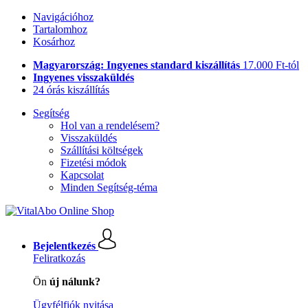
Navigációhoz
Tartalomhoz
Kosárhoz
Magyarország: Ingyenes standard kiszállítás
17.000 Ft-tól
Ingyenes visszaküldés
24 órás kiszállítás
Segítség
Hol van a rendelésem?
Visszaküldés
Szállítási költségek
Fizetési módok
Kapcsolat
Minden Segítség-téma
Bejelentkezés
Feliratkozás
Ön
új nálunk?
Ügyfélfiók nyitása