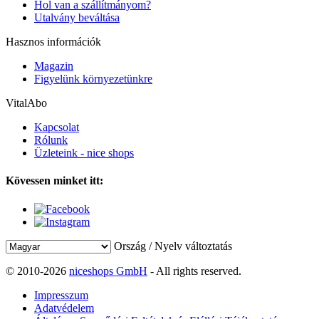
Hol van a szállítmányom?
Utalvány beváltása
Hasznos információk
Magazin
Figyelünk környezetünkre
VitalAbo
Kapcsolat
Rólunk
Üzleteink - nice shops
Kövessen minket itt:
Ország / Nyelv változtatás
© 2010-2026
niceshops GmbH
- All rights reserved.
Impresszum
Adatvédelem