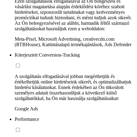
Ezen szolgáltatások elfogadásával az Ön böngészési és
vásárlási magatartása alapján érdeklődési köréhez szabott
hirdetéseket, szponzorált tartalmakat vagy kedvezményes
promóciókat tudunk biztosítani, és mérni tudjuk azok sikerét.
Az Ön beleegyezésével az alábbi, harmadik féltől származó
szolgáltatásokat használjuk ezen a weboldalon:
Meta-Pixel, Microsoft Advertising, creativecdn.com
(RTBHouse), Kattintásalapú termékajánlások, Ads Defender
Kiterjesztett Conversion-Tracking
A szolgáltatás elfogadásával jobban megérthetjük és
értékelhetjük online hirdetéseink sikerét, és optimalizálhatjuk
hirdetési kínálatunkat. Ennek érdekében az Ön titkosított
személyes adatait összehasonlítjuk a következő külső
szolgáltatókkal, ha Ön már használja szolgáltatásaikat:
Google Ads
Performance