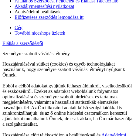
Általános Szerződési Feltételek és Elállási Tájékoztató
Akadálymentesítési nyilatkozat
Adatvédelmi beállítások
Előfizetéses szerződés lemondása itt
Cég
További niceshops üzletek
Elállás a szerződéstől
Személyre szabott vásárlási élmény
Hozzájárulásával sütiket (cookies) és egyéb technológiákat
használunk, hogy személyre szabott vásárlási élményt nyújtsunk
Önnek.
Ebből a célból adatokat gyűjtünk felhasználóinkról, viselkedésükről
és eszközeikről. Ezeket az adatokat weboldalunk folyamatos
optimalizálására és személyre szabott hirdetések és tartalmak
megjelenítésére, valamint a használati statisztikák elemzésére
használjuk fel. Az Ön titkosított adatait külső szolgáltatókkal is
szinkronizálhatjuk, és az ő online hirdetési csatornáikon keresztül
ajánlatokat mutathatunk Önnek, de csak akkor, ha Ön már használja
a szolgáltatásaikat.
Hozzájárulása előtt tájékozódjon a beállításoknál és
Adatvédelmi