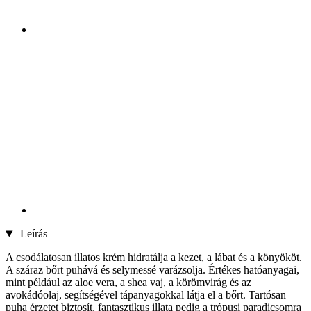
Leírás
A csodálatosan illatos krém hidratálja a kezet, a lábat és a könyököt.
A száraz bőrt puhává és selymessé varázsolja. Értékes hatóanyagai,
mint például az aloe vera, a shea vaj, a körömvirág és az
avokádóolaj, segítségével tápanyagokkal látja el a bőrt. Tartósan
puha érzetet biztosít, fantasztikus illata pedig a trópusi paradicsomra