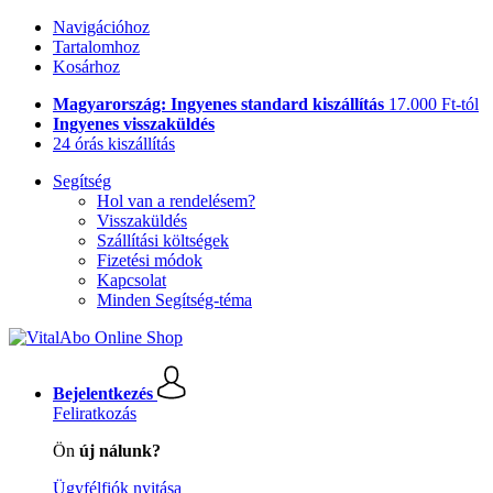
Navigációhoz
Tartalomhoz
Kosárhoz
Magyarország: Ingyenes standard kiszállítás
17.000 Ft-tól
Ingyenes visszaküldés
24 órás kiszállítás
Segítség
Hol van a rendelésem?
Visszaküldés
Szállítási költségek
Fizetési módok
Kapcsolat
Minden Segítség-téma
Bejelentkezés
Feliratkozás
Ön
új nálunk?
Ügyfélfiók nyitása