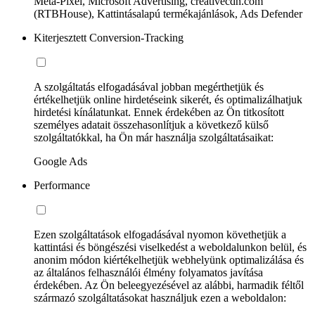
Meta-Pixel, Microsoft Advertising, creativecdn.com
(RTBHouse), Kattintásalapú termékajánlások, Ads Defender
Kiterjesztett Conversion-Tracking
A szolgáltatás elfogadásával jobban megérthetjük és
értékelhetjük online hirdetéseink sikerét, és optimalizálhatjuk
hirdetési kínálatunkat. Ennek érdekében az Ön titkosított
személyes adatait összehasonlítjuk a következő külső
szolgáltatókkal, ha Ön már használja szolgáltatásaikat:
Google Ads
Performance
Ezen szolgáltatások elfogadásával nyomon követhetjük a
kattintási és böngészési viselkedést a weboldalunkon belül, és
anonim módon kiértékelhetjük webhelyünk optimalizálása és
az általános felhasználói élmény folyamatos javítása
érdekében. Az Ön beleegyezésével az alábbi, harmadik féltől
származó szolgáltatásokat használjuk ezen a weboldalon: