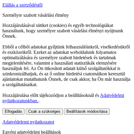
Elállás a szerződéstől
Személyre szabott vásárlási élmény
Hozzájárulásával sütiket (cookies) és egyéb technológiákat
használunk, hogy személyre szabott vásárlási élményt nyújtsunk
Önnek.
Ebből a célból adatokat gyűjtünk felhasználóinkról, viselkedésükről
és eszközeikről. Ezeket az adatokat weboldalunk folyamatos
optimalizálására és személyre szabott hirdetések és tartalmak
megjelenítésére, valamint a használati statisztikák elemzésére
használjuk fel. Az Ön titkosított adatait külső szolgáltatókkal is
szinkronizálhatjuk, és az ő online hirdetési csatornáikon keresztül
ajánlatokat mutathatunk Önnek, de csak akkor, ha Ön már használja
a szolgáltatásaikat.
Hozzájárulása előtt tájékozódjon a beállításoknál és
Adatvédelmi
nyilatkozatunkban.
.
Elfogadás
Csak a szükséges
Beállítások módosítása
Adatvédelemi nyilatkozatot
Egyéni adatvédelmi beállítások