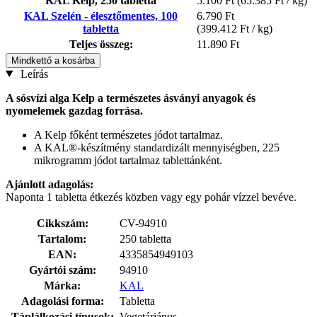
KAL Kelp, 250 tabletta
5.100 Ft
(65.385 Ft / kg)
KAL Szelén - élesztőmentes, 100
6.790 Ft
tabletta
(399.412 Ft / kg)
Teljes összeg:
11.890 Ft
Mindkettő a kosárba
Leírás
A sósvízi alga Kelp a természetes ásványi anyagok és
nyomelemek gazdag forrása.
A Kelp főként természetes jódot tartalmaz.
A KAL®-készítmény standardizált mennyiségben, 225
mikrogramm jódot tartalmaz tablettánként.
Ajánlott adagolás:
Naponta 1 tabletta étkezés közben vagy egy pohár vízzel bevéve.
Cikkszám:
CV-94910
Tartalom:
250 tabletta
EAN:
4335854949103
Gyártói szám:
94910
Márka:
KAL
Adagolási forma:
Tabletta
Táplálkozási típusok:
Vegetáriánus