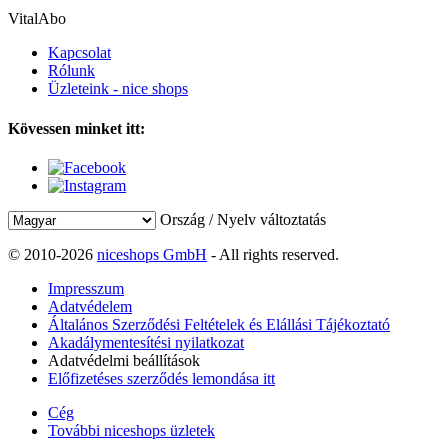
VitalAbo
Kapcsolat
Rólunk
Üzleteink - nice shops
Kövessen minket itt:
Ország / Nyelv változtatás
© 2010-2026
niceshops GmbH
- All rights reserved.
Impresszum
Adatvédelem
Általános Szerződési Feltételek és Elállási Tájékoztató
Akadálymentesítési nyilatkozat
Adatvédelmi beállítások
Előfizetéses szerződés lemondása itt
Cég
További niceshops üzletek