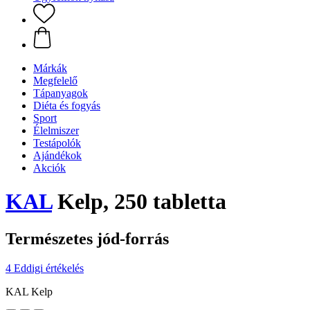
Márkák
Megfelelő
Tápanyagok
Diéta és fogyás
Sport
Élelmiszer
Testápolók
Ajándékok
Akciók
KAL
Kelp, 250 tabletta
Természetes jód-forrás
4 Eddigi értékelés
KAL Kelp