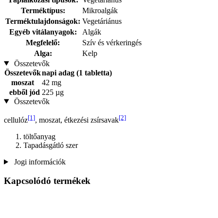
Terméktípus:
Mikroalgák
Terméktulajdonságok:
Vegetáriánus
Egyéb vitálanyagok:
Algák
Megfelelő:
Szív és vérkeringés
Alga:
Kelp
Összetevők
Összetevők
napi adag (1 tabletta)
moszat
42 mg
ebből jód
225 µg
Összetevők
[1]
[2]
cellulóz
, moszat, étkezési zsírsavak
töltőanyag
Tapadásgátló szer
Jogi információk
Kapcsolódó termékek