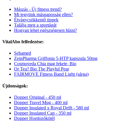
Mászás - Új fitness trend?
Mi tegyünk másnaposság ellen?
Étvágycsökkentő tippek
Találja meg a sportágát
Hogyan lehet egészségesen hízni?
VitalAbo felfedezése:
Sebamed
ZeinPharma Griffonia 5-HTP kapszula 50mg
Cosmoveda Chia mag fekete, Bio
Or Tea? Bio The Playful Pear
FAIRMOVE Fitness Band Light (sárga)
Újdonságok:
Dopper Original - 450 ml
Dopper Travel Mug - 400 ml
Dopper Insulated x Royal Delft - 580 ml
Dopper Insulated Cap - 350 ml
Dopper Hordozókötél