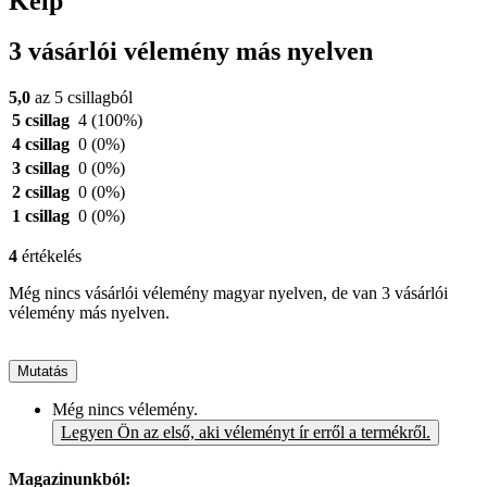
Kelp
3 vásárlói vélemény más nyelven
5,0
az 5 csillagból
5 csillag
4
(100%)
4 csillag
0
(0%)
3 csillag
0
(0%)
2 csillag
0
(0%)
1 csillag
0
(0%)
4
értékelés
Még nincs vásárlói vélemény magyar nyelven, de van 3 vásárlói
vélemény más nyelven.
Mutatás
Még nincs vélemény.
Legyen Ön az első, aki véleményt ír erről a termékről.
Magazinunkból: