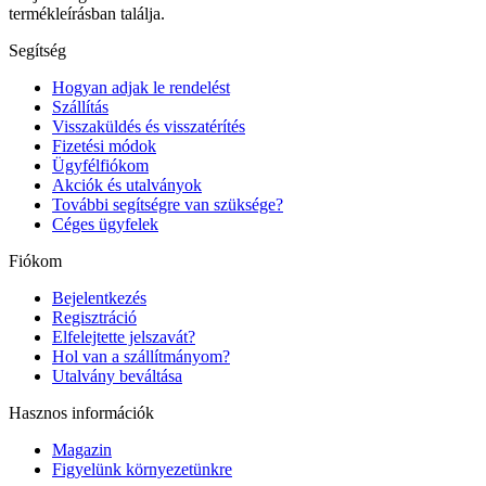
termékleírásban találja.
Segítség
Hogyan adjak le rendelést
Szállítás
Visszaküldés és visszatérítés
Fizetési módok
Ügyfélfiókom
Akciók és utalványok
További segítségre van szüksége?
Céges ügyfelek
Fiókom
Bejelentkezés
Regisztráció
Elfelejtette jelszavát?
Hol van a szállítmányom?
Utalvány beváltása
Hasznos információk
Magazin
Figyelünk környezetünkre