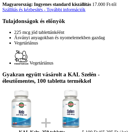
Magyarország: Ingyenes standard kiszállítás
17.000 Ft-tól
Szállítás és kézbesítés - További információk
Tulajdonságok és előnyök
225 mcg jód tablettánkéént
Ásványi anyagokban és nyomelemekben gazdag
Vegetáriánus
Vegetáriánus
Gyakran együtt vásárolt a KAL Szelén -
élesztőmentes, 100 tabletta termékkel