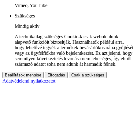
Vimeo, YouTube
Szükséges
Mindig aktív
A technikailag szükséges Cookie-k csak weboldalunk
alapvető funkcióit biztosítják. Használhatók például arra,
hogy lehetővé tegyék a termékek bevásárlókosarába gyűjtését
vagy az ügyfélfiókba való bejelentkezést. Ez azt jelenti, hogy
semmilyen következtetés levonása nem lehetséges, így ebből
származó adatot soha nem adunk át harmadik félnek.
Beállítások mentése
Elfogadás
Csak a szükséges
Adatvédelemi nyilatkozatot