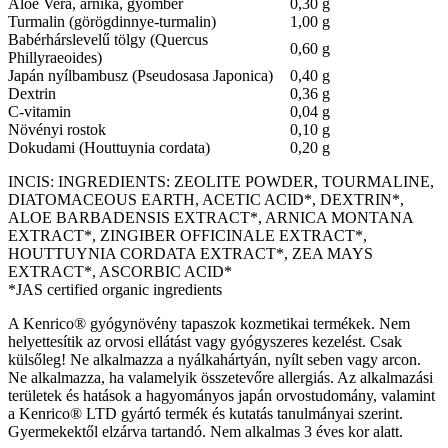
Aloe Vera, arnika, gyömbér
0,30 g
Turmalin (görögdinnye-turmalin)
1,00 g
Babérhárslevelű tölgy (Quercus
0,60 g
Phillyraeoides)
Japán nyílbambusz (Pseudosasa Japonica)
0,40 g
Dextrin
0,36 g
C-vitamin
0,04 g
Növényi rostok
0,10 g
Dokudami (Houttuynia cordata)
0,20 g
INCIS: INGREDIENTS: ZEOLITE POWDER, TOURMALINE,
DIATOMACEOUS EARTH, ACETIC ACID*, DEXTRIN*,
ALOE BARBADENSIS EXTRACT*, ARNICA MONTANA
EXTRACT*, ZINGIBER OFFICINALE EXTRACT*,
HOUTTUYNIA CORDATA EXTRACT*, ZEA MAYS
EXTRACT*, ASCORBIC ACID*
*JAS certified organic ingredients
A Kenrico® gyógynövény tapaszok kozmetikai termékek. Nem
helyettesítik az orvosi ellátást vagy gyógyszeres kezelést. Csak
külsőleg! Ne alkalmazza a nyálkahártyán, nyílt seben vagy arcon.
Ne alkalmazza, ha valamelyik összetevőre allergiás. Az alkalmazási
területek és hatások a hagyományos japán orvostudomány, valamint
a Kenrico® LTD gyártó termék és kutatás tanulmányai szerint.
Gyermekektől elzárva tartandó. Nem alkalmas 3 éves kor alatt.