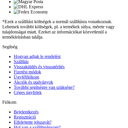
*Ezek a szállítási költségek a normál szállításra vonatkoznak.
Lehetnek további költségek, pl. a termékek súlya, mérete vagy
tulajdonságai miatt. Ezeket az információkat közvetlenül a
termékleírásban találja.
Segítség
Hogyan adjak le rendelést
Szállítás
Visszaküldés és visszatérítés
Fizetési módok
Ügyfélfiókom
Akciók és utalványok
További segítségre van szüksége?
Céges ügyfelek
Fiókom
Bejelentkezés
Regisztráció
Elfelejtette jelszavát?
Hol van a szállítmányom?