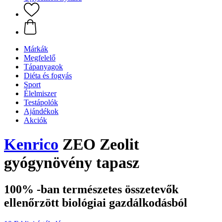
Márkák
Megfelelő
Tápanyagok
Diéta és fogyás
Sport
Élelmiszer
Testápolók
Ajándékok
Akciók
Kenrico
ZEO Zeolit
gyógynövény tapasz
100% -ban természetes összetevők
ellenőrzött biológiai gazdálkodásból