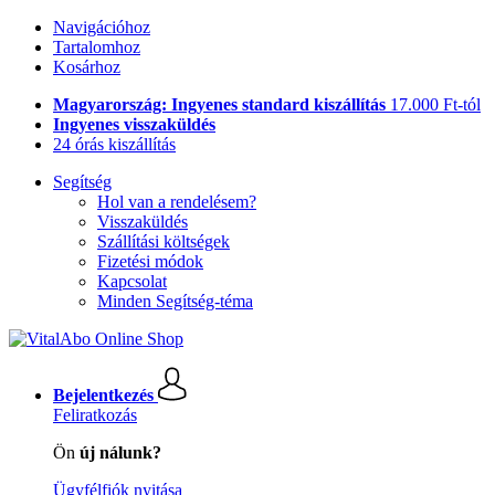
Navigációhoz
Tartalomhoz
Kosárhoz
Magyarország: Ingyenes standard kiszállítás
17.000 Ft-tól
Ingyenes visszaküldés
24 órás kiszállítás
Segítség
Hol van a rendelésem?
Visszaküldés
Szállítási költségek
Fizetési módok
Kapcsolat
Minden Segítség-téma
Bejelentkezés
Feliratkozás
Ön
új nálunk?
Ügyfélfiók nyitása