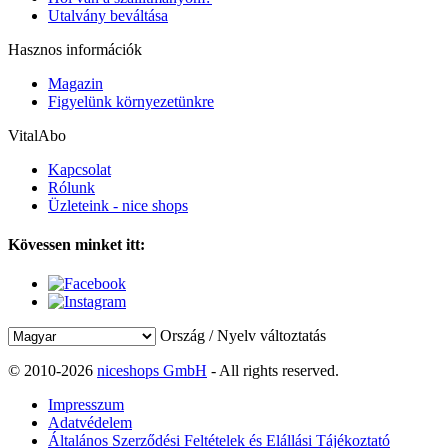
Utalvány beváltása
Hasznos információk
Magazin
Figyelünk környezetünkre
VitalAbo
Kapcsolat
Rólunk
Üzleteink - nice shops
Kövessen minket itt:
Ország / Nyelv változtatás
© 2010-2026
niceshops GmbH
- All rights reserved.
Impresszum
Adatvédelem
Általános Szerződési Feltételek és Elállási Tájékoztató