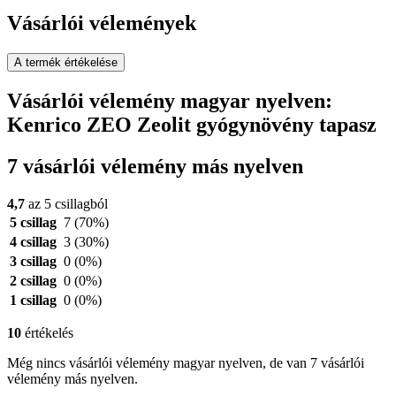
Vásárlói vélemények
A termék értékelése
Vásárlói vélemény magyar nyelven:
Kenrico ZEO Zeolit gyógynövény tapasz
7 vásárlói vélemény más nyelven
4,7
az 5 csillagból
5 csillag
7
(70%)
4 csillag
3
(30%)
3 csillag
0
(0%)
2 csillag
0
(0%)
1 csillag
0
(0%)
10
értékelés
Még nincs vásárlói vélemény magyar nyelven, de van 7 vásárlói
vélemény más nyelven.