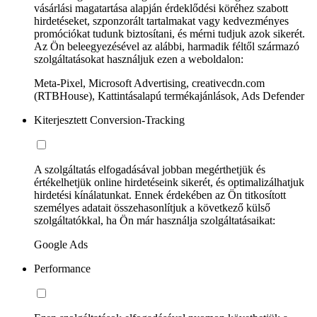
vásárlási magatartása alapján érdeklődési köréhez szabott
hirdetéseket, szponzorált tartalmakat vagy kedvezményes
promóciókat tudunk biztosítani, és mérni tudjuk azok sikerét.
Az Ön beleegyezésével az alábbi, harmadik féltől származó
szolgáltatásokat használjuk ezen a weboldalon:
Meta-Pixel, Microsoft Advertising, creativecdn.com
(RTBHouse), Kattintásalapú termékajánlások, Ads Defender
Kiterjesztett Conversion-Tracking
A szolgáltatás elfogadásával jobban megérthetjük és
értékelhetjük online hirdetéseink sikerét, és optimalizálhatjuk
hirdetési kínálatunkat. Ennek érdekében az Ön titkosított
személyes adatait összehasonlítjuk a következő külső
szolgáltatókkal, ha Ön már használja szolgáltatásaikat:
Google Ads
Performance