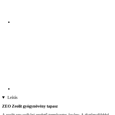
Leírás
ZEO Zeolit gyógynövény tapasz
A zeolit ​​egy vulkáni eredetű természetes ásvány. A diatómafölddel,