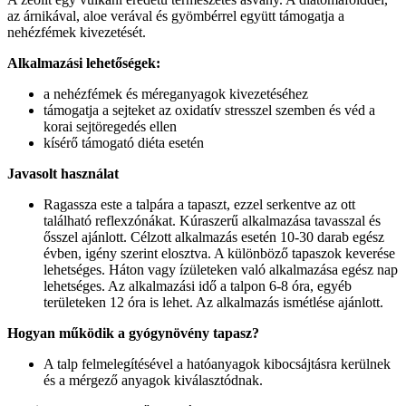
az árnikával, aloe verával és gyömbérrel együtt támogatja a
nehézfémek kivezetését.
Alkalmazási lehetőségek:
a nehézfémek és méreganyagok kivezetéséhez
támogatja a sejteket az oxidatív stresszel szemben és véd a
korai sejtöregedés ellen
kísérő támogató diéta esetén
Javasolt használat
Ragassza este a talpára a tapaszt, ezzel serkentve az ott
található reflexzónákat. Kúraszerű alkalmazása tavasszal és
ősszel ajánlott. Célzott alkalmazás esetén 10-30 darab egész
évben, igény szerint elosztva. A különböző tapaszok keverése
lehetséges. Háton vagy ízületeken való alkalmazása egész nap
lehetséges. Az alkalmazási idő a talpon 6-8 óra, egyéb
területeken 12 óra is lehet. Az alkalmazás ismétlése ajánlott.
Hogyan működik a gyógynövény tapasz?
A talp felmelegítésével a hatóanyagok kibocsájtásra kerülnek
és a mérgező anyagok kiválasztódnak.