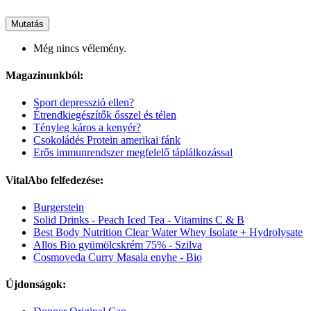
Mutatás
Még nincs vélemény.
Magazinunkból:
Sport depresszió ellen?
Étrendkiegészítők ősszel és télen
Tényleg káros a kenyér?
Csokoládés Protein amerikai fánk
Erős immunrendszer megfelelő táplálkozással
VitalAbo felfedezése:
Burgerstein
Solid Drinks - Peach Iced Tea - Vitamins C & B
Best Body Nutrition Clear Water Whey Isolate + Hydrolysate
Allos Bio gyümölcskrém 75% - Szilva
Cosmoveda Curry Masala enyhe - Bio
Újdonságok: