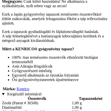
Megjegyzés:
Csak külső használatra! Ne alkalmazza a
nyálkahártyán, nyílt seben vagy az arcon!
Ezek a Japán gyógynövény tapaszok természetes összetevőkkel
töltött zsákocskák, amelyek felragasztása főként a talp reflexzónáira
ajánlott.
Ezek a tapaszok gyulladásgátló és fájdalomcsillapító hatásúak.
A talp felmelegítésével a hatóanyagok kibocsájtásra kerülnek és a
mérgező anyagok kiválasztódnak.
Miért a KENRICO® gyógynövény tapasz?
100% -ban természetes összetevők ellenőrzött biológiai
termesztséből
Anti-Allergia-Rögzítőcsík
Gyógyszerészeti minőség
Egyszerű alkalmazás az éjszakáa folyamán
Ősi gyógynövényismeretek újraértelmezve
Márka:
Kenrico
Kiegészítő információ
Összetevők
Tapaszonként
Zeolit ​​(Patent # 36508)
1,00 g
Diatómaföld
1,00 g