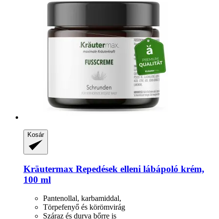
Kosár
Kräutermax
Repedések elleni lábápoló krém,
100 ml
Pantenollal, karbamiddal,
Törpefenyő és körömvirág
Száraz és durva bőrre is