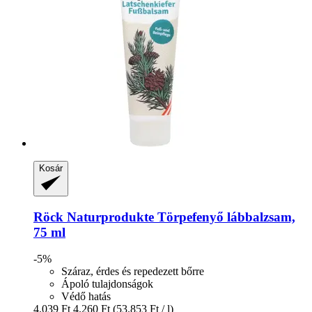
Kosár
Röck Naturprodukte
Törpefenyő lábbalzsam,
75 ml
-5%
Száraz, érdes és repedezett bőrre
Ápoló tulajdonságok
Védő hatás
4.039 Ft
4.260 Ft
(53.853 Ft / l)