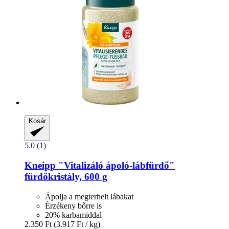
Kosár
5.0 (1)
Kneipp
"Vitalizáló ápoló-​lábfürdő"
fürdőkristály, 600 g
Ápolja a megterhelt lábakat
Érzékeny bőrre is
20% karbamiddal
2.350 Ft
(3.917 Ft / kg)