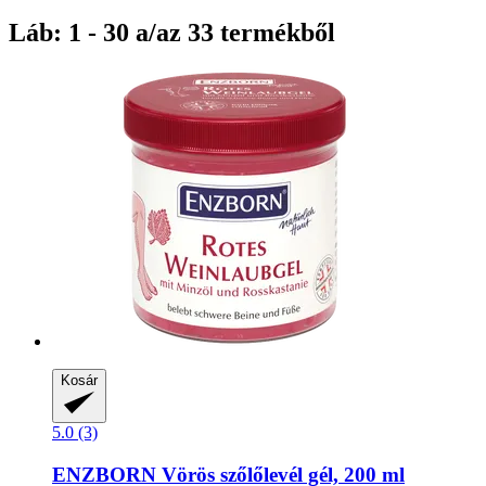
Láb: 1 - 30 a/az 33 termékből
Kosár
5.0 (3)
ENZBORN
Vörös szőlőlevél gél, 200 ml