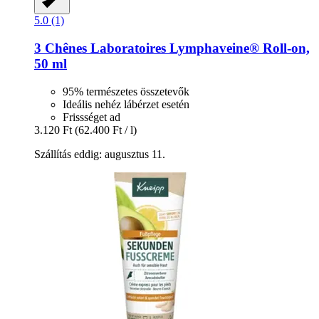
5.0 (1)
3 Chênes Laboratoires
Lymphaveine® Roll-​on,
50 ml
95% természetes összetevők
Ideális nehéz lábérzet esetén
Frissséget ad
3.120 Ft
(62.400 Ft / l)
Szállítás eddig: augusztus 11.