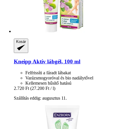
Kosár
Kneipp
Aktív lábgél, 100 ml
Felfrissíti a fáradt lábakat
Varázsmogyoróval és bio nadálytővel
Kellemesen hűsítő hatású
2.720 Ft
(27.200 Ft / l)
Szállítás eddig: augusztus 11.