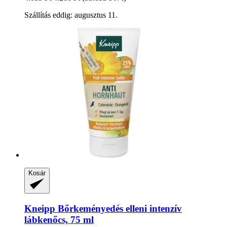
Szállítás eddig: augusztus 11.
Kosár
Kneipp
Bőrkeményedés elleni intenzív
lábkenőcs, 75 ml