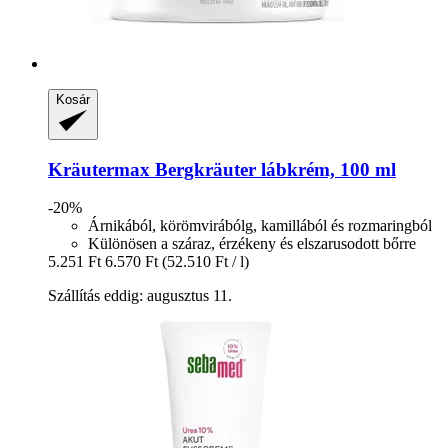
Kosár
Kräutermax
Bergkräuter lábkrém, 100 ml
-20%
Árnikából, körömvirábólg, kamillából és rozmaringból
Különösen a száraz, érzékeny és elszarusodott bőrre
5.251 Ft
6.570 Ft
(52.510 Ft / l)
Szállítás eddig: augusztus 11.