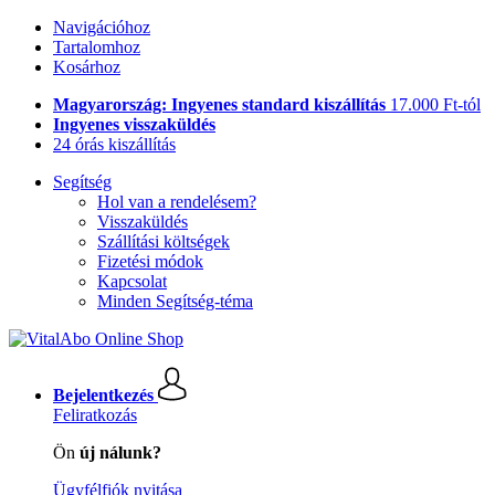
Navigációhoz
Tartalomhoz
Kosárhoz
Magyarország: Ingyenes standard kiszállítás
17.000 Ft-tól
Ingyenes visszaküldés
24 órás kiszállítás
Segítség
Hol van a rendelésem?
Visszaküldés
Szállítási költségek
Fizetési módok
Kapcsolat
Minden Segítség-téma
Bejelentkezés
Feliratkozás
Ön
új nálunk?
Ügyfélfiók nyitása