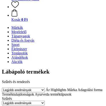
Kosár
0 Ft
Márkák
Megfelelő
Tápanyagok
Diéta és fogyás
Sport
Élelmiszer
Testápolók
Ajándékok
Akciók
Lábápoló termékek
Szűrés és rendezés
Ár
Highlights
Márka
Adagolási forma
Terméktulajdonságok
Ayurveda terméktípusok
Szűrés