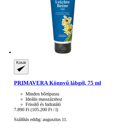
Kosár
PRIMAVERA
Könnyű lábgél, 75 ml
Minden bőrtípusra
Ideális masszázshoz
Frissítő és hidratáló
7.890 Ft
(105.200 Ft / l)
Szállítás eddig: augusztus 11.