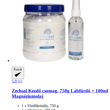
Kosár
5.0 (1)
Zechsal
Kezdő csomag, 750g Lábfürdő + 100ml
Magnéziumolaj
1 x Fürdőkristály, 750 g