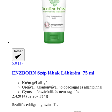
Kosár
5.0 (1)
ENZBORN
Szép lábak Lábkrém, 75 ml
Krém-gél állagú
Ureával, galagonyával, jojobaolajjal és allantoinnal
Gyorsan felszívódik és nem ragadós
2.420 Ft
(32.267 Ft / l)
Szállítás eddig: augusztus 11.