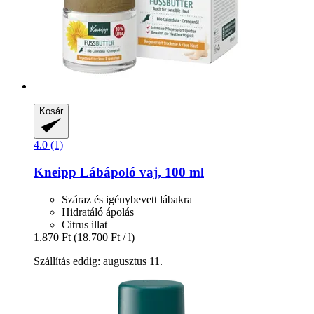
Kosár
4.0 (1)
Kneipp
Lábápoló vaj, 100 ml
Száraz és igénybevett lábakra
Hidratáló ápolás
Citrus illat
1.870 Ft
(18.700 Ft / l)
Szállítás eddig: augusztus 11.