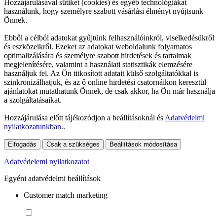
Hozzájárulásával sütiket (cookies) és egyéb technológiákat
használunk, hogy személyre szabott vásárlási élményt nyújtsunk
Önnek.
Ebből a célból adatokat gyűjtünk felhasználóinkról, viselkedésükről
és eszközeikről. Ezeket az adatokat weboldalunk folyamatos
optimalizálására és személyre szabott hirdetések és tartalmak
megjelenítésére, valamint a használati statisztikák elemzésére
használjuk fel. Az Ön titkosított adatait külső szolgáltatókkal is
szinkronizálhatjuk, és az ő online hirdetési csatornáikon keresztül
ajánlatokat mutathatunk Önnek, de csak akkor, ha Ön már használja
a szolgáltatásaikat.
Hozzájárulása előtt tájékozódjon a beállításoknál és
Adatvédelmi
nyilatkozatunkban.
.
Elfogadás
Csak a szükséges
Beállítások módosítása
Adatvédelemi nyilatkozatot
Egyéni adatvédelmi beállítások
Customer match marketing