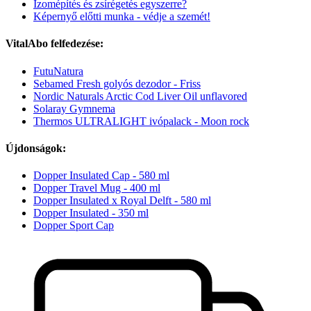
Izomépítés és zsírégetés egyszerre?
Képernyő előtti munka - védje a szemét!
VitalAbo felfedezése:
FutuNatura
Sebamed Fresh golyós dezodor - Friss
Nordic Naturals Arctic Cod Liver Oil unflavored
Solaray Gymnema
Thermos ULTRALIGHT ivópalack - Moon rock
Újdonságok:
Dopper Insulated Cap - 580 ml
Dopper Travel Mug - 400 ml
Dopper Insulated x Royal Delft - 580 ml
Dopper Insulated - 350 ml
Dopper Sport Cap