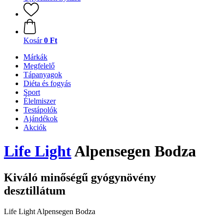
Kosár
0 Ft
Márkák
Megfelelő
Tápanyagok
Diéta és fogyás
Sport
Élelmiszer
Testápolók
Ajándékok
Akciók
Life Light
Alpensegen Bodza
Kiváló minőségű gyógynövény
desztillátum
Life Light Alpensegen Bodza