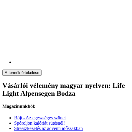
A termék értékelése
Vásárlói vélemény magyar nyelven: Life
Light Alpensegen Bodza
Magazinunkból:
Böjt - Az egészséges szünet
Spóroljon kalóriát sütésnél!
Stresszkezelés az adventi időszakban