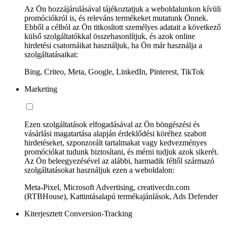
Az Ön hozzájárulásával tájékoztatjuk a weboldalunkon kívüli
promóciókról is, és releváns termékeket mutatunk Önnek.
Ebből a célból az Ön titkosított személyes adatait a következő
külső szolgáltatókkal összehasonlítjuk, és azok online
hirdetési csatornáikat használjuk, ha Ön már használja a
szolgáltatásaikat:
Bing, Criteo, Meta, Google, LinkedIn, Pinterest, TikTok
Marketing
Ezen szolgáltatások elfogadásával az Ön böngészési és
vásárlási magatartása alapján érdeklődési köréhez szabott
hirdetéseket, szponzorált tartalmakat vagy kedvezményes
promóciókat tudunk biztosítani, és mérni tudjuk azok sikerét.
Az Ön beleegyezésével az alábbi, harmadik féltől származó
szolgáltatásokat használjuk ezen a weboldalon:
Meta-Pixel, Microsoft Advertising, creativecdn.com
(RTBHouse), Kattintásalapú termékajánlások, Ads Defender
Kiterjesztett Conversion-Tracking