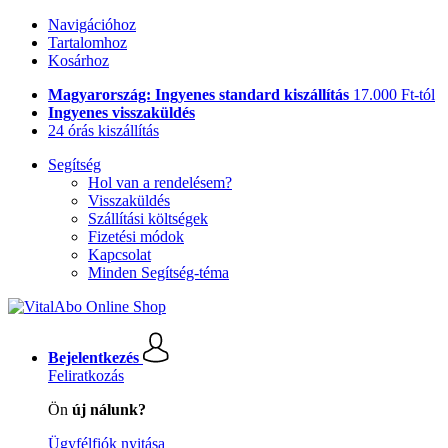
Navigációhoz
Tartalomhoz
Kosárhoz
Magyarország: Ingyenes standard kiszállítás
17.000 Ft-tól
Ingyenes visszaküldés
24 órás kiszállítás
Segítség
Hol van a rendelésem?
Visszaküldés
Szállítási költségek
Fizetési módok
Kapcsolat
Minden Segítség-téma
Bejelentkezés
Feliratkozás
Ön
új nálunk?
Ügyfélfiók nyitása