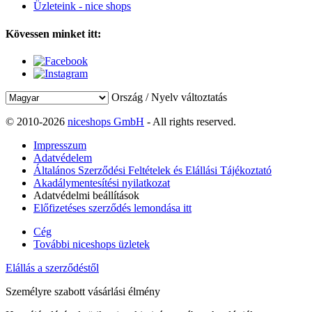
Üzleteink - nice shops
Kövessen minket itt:
Ország / Nyelv változtatás
© 2010-2026
niceshops GmbH
- All rights reserved.
Impresszum
Adatvédelem
Általános Szerződési Feltételek és Elállási Tájékoztató
Akadálymentesítési nyilatkozat
Adatvédelmi beállítások
Előfizetéses szerződés lemondása itt
Cég
További niceshops üzletek
Elállás a szerződéstől
Személyre szabott vásárlási élmény