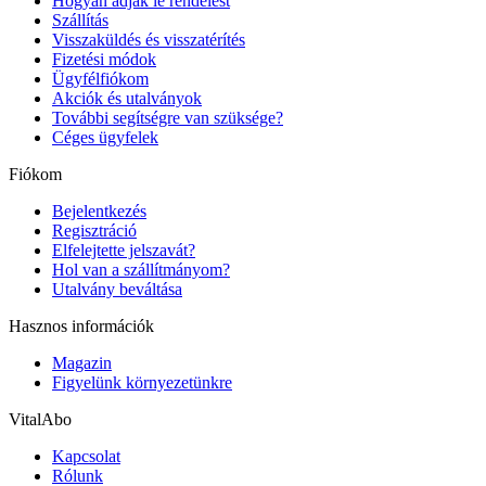
Hogyan adjak le rendelést
Szállítás
Visszaküldés és visszatérítés
Fizetési módok
Ügyfélfiókom
Akciók és utalványok
További segítségre van szüksége?
Céges ügyfelek
Fiókom
Bejelentkezés
Regisztráció
Elfelejtette jelszavát?
Hol van a szállítmányom?
Utalvány beváltása
Hasznos információk
Magazin
Figyelünk környezetünkre
VitalAbo
Kapcsolat
Rólunk