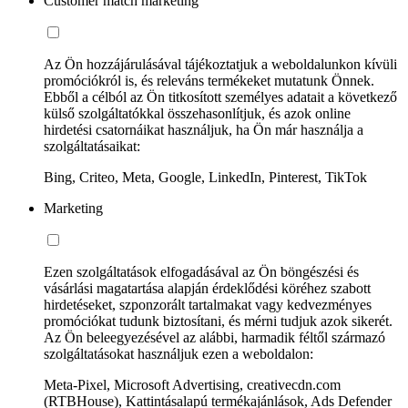
Customer match marketing
Az Ön hozzájárulásával tájékoztatjuk a weboldalunkon kívüli
promóciókról is, és releváns termékeket mutatunk Önnek.
Ebből a célból az Ön titkosított személyes adatait a következő
külső szolgáltatókkal összehasonlítjuk, és azok online
hirdetési csatornáikat használjuk, ha Ön már használja a
szolgáltatásaikat:
Bing, Criteo, Meta, Google, LinkedIn, Pinterest, TikTok
Marketing
Ezen szolgáltatások elfogadásával az Ön böngészési és
vásárlási magatartása alapján érdeklődési köréhez szabott
hirdetéseket, szponzorált tartalmakat vagy kedvezményes
promóciókat tudunk biztosítani, és mérni tudjuk azok sikerét.
Az Ön beleegyezésével az alábbi, harmadik féltől származó
szolgáltatásokat használjuk ezen a weboldalon:
Meta-Pixel, Microsoft Advertising, creativecdn.com
(RTBHouse), Kattintásalapú termékajánlások, Ads Defender