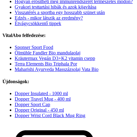
Hogyan erősítheti meg immunrendszerét természetes módon?
Gyakori testtartási hibák és azok kijavítása
Visszatérés a sportba egy hosszabb szünet után
Edzés - mikor látszik az eredmény?
Étvágycsökkentő tippek
VitalAbo felfedezése:
Sponser Sport Food
Ölmühle Fandler Bio mandulaolaj
Kräutermax Vegán D3+K2 vitamin csepp
Terra Elements Bio Triphala Por
Maharishi Ayurveda Masszázsolaj Vata Bio
Újdonságok:
Dopper Insulated - 1000 ml
Dopper Travel Mug - 400 ml
Dopper Sport Cap
Dopper Original - 450 ml
Dopper Wrist Cord Black Mug Ring