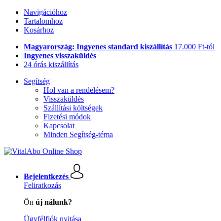
Navigációhoz
Tartalomhoz
Kosárhoz
Magyarország: Ingyenes standard kiszállítás
17.000 Ft-tól
Ingyenes visszaküldés
24 órás kiszállítás
Segítség
Hol van a rendelésem?
Visszaküldés
Szállítási költségek
Fizetési módok
Kapcsolat
Minden Segítség-téma
Bejelentkezés
Feliratkozás
Ön
új nálunk?
Ügyfélfiók nyitása