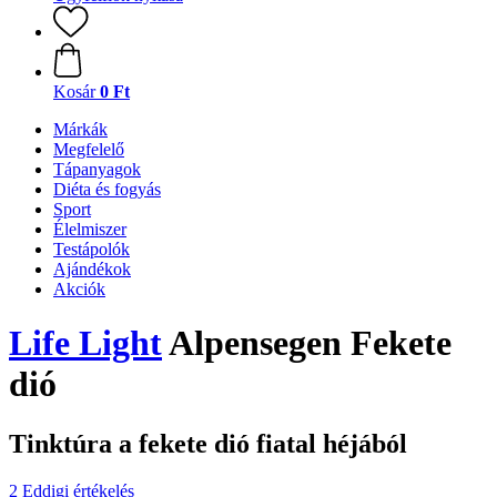
Kosár
0 Ft
Márkák
Megfelelő
Tápanyagok
Diéta és fogyás
Sport
Élelmiszer
Testápolók
Ajándékok
Akciók
Life Light
Alpensegen Fekete
dió
Tinktúra a fekete dió fiatal héjából
2 Eddigi értékelés