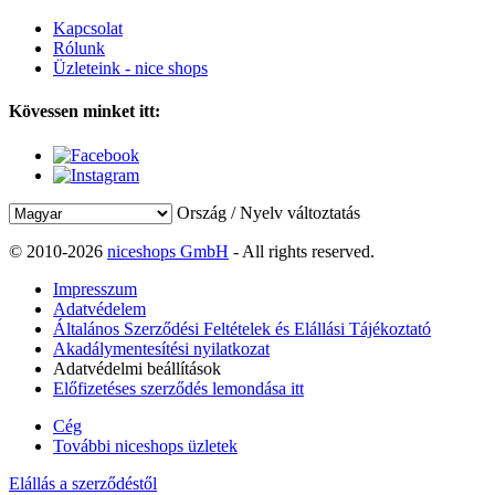
Kapcsolat
Rólunk
Üzleteink - nice shops
Kövessen minket itt:
Ország / Nyelv változtatás
© 2010-2026
niceshops GmbH
- All rights reserved.
Impresszum
Adatvédelem
Általános Szerződési Feltételek és Elállási Tájékoztató
Akadálymentesítési nyilatkozat
Adatvédelmi beállítások
Előfizetéses szerződés lemondása itt
Cég
További niceshops üzletek
Elállás a szerződéstől