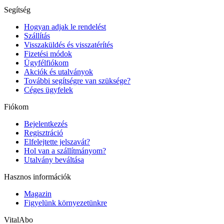
Segítség
Hogyan adjak le rendelést
Szállítás
Visszaküldés és visszatérítés
Fizetési módok
Ügyfélfiókom
Akciók és utalványok
További segítségre van szüksége?
Céges ügyfelek
Fiókom
Bejelentkezés
Regisztráció
Elfelejtette jelszavát?
Hol van a szállítmányom?
Utalvány beváltása
Hasznos információk
Magazin
Figyelünk környezetünkre
VitalAbo