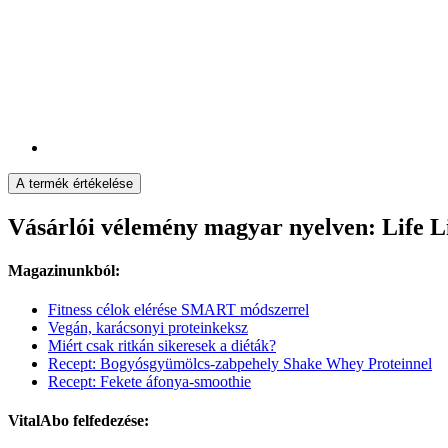
A termék értékelése
Vásárlói vélemény magyar nyelven: Life 
Magazinunkból:
Fitness célok elérése SMART módszerrel
Vegán, karácsonyi proteinkeksz
Miért csak ritkán sikeresek a diéták?
Recept: Bogyósgyümölcs-zabpehely Shake Whey Proteinnel
Recept: Fekete áfonya-smoothie
VitalAbo felfedezése: