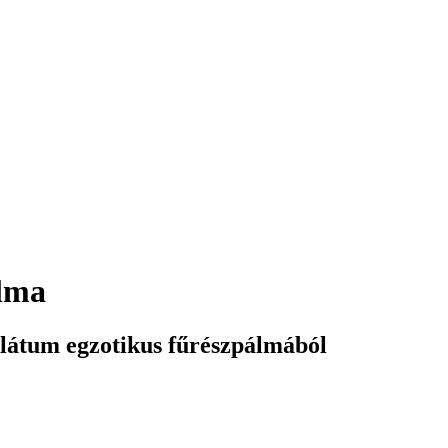
lma
llátum egzotikus fűrészpálmából