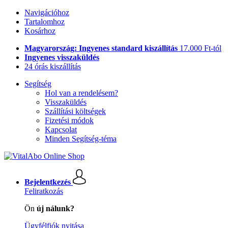
Navigációhoz
Tartalomhoz
Kosárhoz
Magyarország: Ingyenes standard kiszállítás
17.000 Ft-tól
Ingyenes visszaküldés
24 órás kiszállítás
Segítség
Hol van a rendelésem?
Visszaküldés
Szállítási költségek
Fizetési módok
Kapcsolat
Minden Segítség-téma
Bejelentkezés
Feliratkozás
Ön
új nálunk?
Ügyfélfiók nyitása