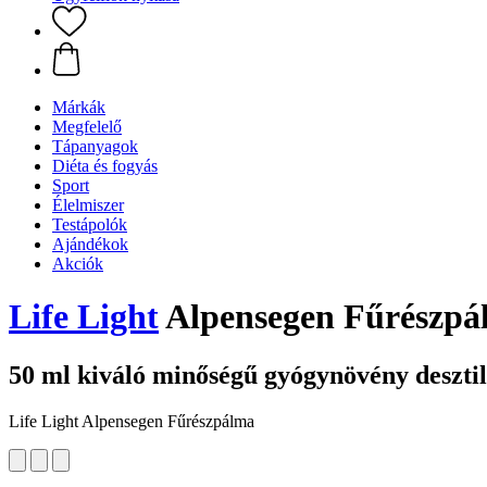
Márkák
Megfelelő
Tápanyagok
Diéta és fogyás
Sport
Élelmiszer
Testápolók
Ajándékok
Akciók
Life Light
Alpensegen Fűrészpá
50 ml kiváló minőségű gyógynövény deszti
Life Light Alpensegen Fűrészpálma