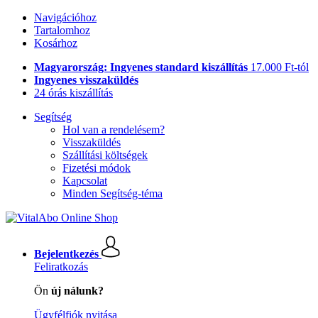
Navigációhoz
Tartalomhoz
Kosárhoz
Magyarország: Ingyenes standard kiszállítás
17.000 Ft-tól
Ingyenes visszaküldés
24 órás kiszállítás
Segítség
Hol van a rendelésem?
Visszaküldés
Szállítási költségek
Fizetési módok
Kapcsolat
Minden Segítség-téma
Bejelentkezés
Feliratkozás
Ön
új nálunk?
Ügyfélfiók nyitása