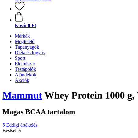
Kosár
0 Ft
Márkák
Megfelelő
Tápanyagok
Diéta és fogyás
Sport
Élelmiszer
Testápolók
Ajándékok
Akciók
Mammut
Whey Protein 1000 g, V
Magas BCAA tartalom
5 Eddigi értékelés
Bestseller