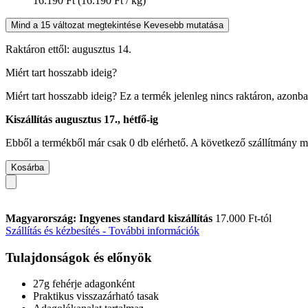
16.190 Ft
(16.190 Ft / kg)
Mind a 15 változat megtekintése
Kevesebb mutatása
Raktáron ettől: augusztus 14.
Miért tart hosszabb ideig?
Miért tart hosszabb ideig?
Ez a termék jelenleg nincs raktáron, azonb
Kiszállítás augusztus 17., hétfő-ig
Ebből a termékből már csak 0 db elérhető. A következő szállítmány má
Kosárba
Magyarország: Ingyenes standard kiszállítás
17.000 Ft-tól
Szállítás és kézbesítés - További információk
Tulajdonságok és előnyök
27g fehérje adagonként
Praktikus visszazárható tasak