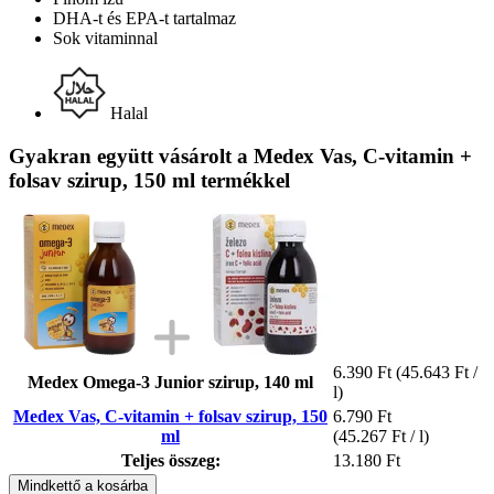
DHA-t és EPA-t tartalmaz
Sok vitaminnal
Halal
Gyakran együtt vásárolt a Medex Vas, C-vitamin +
folsav szirup, 150 ml termékkel
6.390 Ft
(45.643 Ft /
Medex Omega-3 Junior szirup, 140 ml
l)
Medex Vas, C-vitamin + folsav szirup, 150
6.790 Ft
ml
(45.267 Ft / l)
Teljes összeg:
13.180 Ft
Mindkettő a kosárba