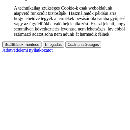
A technikailag szükséges Cookie-k csak weboldalunk
alapvető funkcióit biztosítják. Használhatók például arra,
hogy lehetővé tegyék a termékek bevásárlókosarába gyűjtését
vagy az ügyfélfiókba való bejelentkezést. Ez azt jelenti, hogy
semmilyen következtetés levonása nem lehetséges, így ebből
származó adatot soha nem adunk át harmadik félnek.
Beállítások mentése
Elfogadás
Csak a szükséges
Adatvédelemi nyilatkozatot