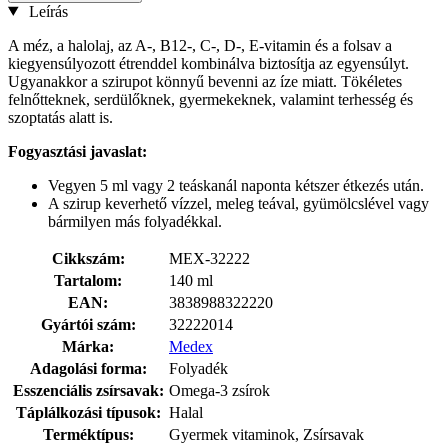
Leírás
A méz, a halolaj, az A-, B12-, C-, D-, E-vitamin és a folsav a
kiegyensúlyozott étrenddel kombinálva biztosítja az egyensúlyt.
Ugyanakkor a szirupot könnyű bevenni az íze miatt. Tökéletes
felnőtteknek, serdülőknek, gyermekeknek, valamint terhesség és
szoptatás alatt is.
Fogyasztási javaslat:
Vegyen 5 ml vagy 2 teáskanál naponta kétszer étkezés után.
A szirup keverhető vízzel, meleg teával, gyümölcslével vagy
bármilyen más folyadékkal.
Cikkszám:
MEX-32222
Tartalom:
140 ml
EAN:
3838988322220
Gyártói szám:
32222014
Márka:
Medex
Adagolási forma:
Folyadék
Esszenciális zsírsavak:
Omega-3 zsírok
Táplálkozási típusok:
Halal
Terméktípus:
Gyermek vitaminok, Zsírsavak