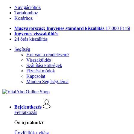
Navigációhoz
Tartalomhoz
Kosárhoz
Magyarország: Ingyenes standard kiszállítás
17.000 Ft-tól
Ingyenes visszaküldés
24 órás kiszállítás
Segítség
Hol van a rendelésem?
Visszaküldés
Szállítási költségek
Fizetési módok
Kapcsolat
Minden Segítség-téma
Bejelentkezés
Feliratkozás
Ön
új nálunk?
Ügyfélfiók nyitása