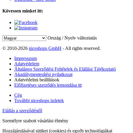
Kövessen minket itt:
Ország / Nyelv változtatás
© 2010-2026
niceshops GmbH
- All rights reserved.
Impresszum
Adatvédelem
Általános Szerződési Feltételek és Elállási Tájékoztató
Akadálymentesítési nyilatkozat
Adatvédelmi beállítások
Előfizetéses szerződés lemondása itt
Cég
További niceshops üzletek
Elállás a szerződéstől
Személyre szabott vásárlási élmény
Hozzájárulásával sütiket (cookies) és egyéb technológiákat