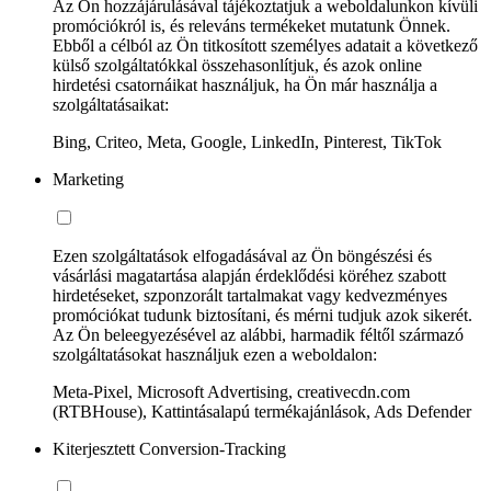
Az Ön hozzájárulásával tájékoztatjuk a weboldalunkon kívüli
promóciókról is, és releváns termékeket mutatunk Önnek.
Ebből a célból az Ön titkosított személyes adatait a következő
külső szolgáltatókkal összehasonlítjuk, és azok online
hirdetési csatornáikat használjuk, ha Ön már használja a
szolgáltatásaikat:
Bing, Criteo, Meta, Google, LinkedIn, Pinterest, TikTok
Marketing
Ezen szolgáltatások elfogadásával az Ön böngészési és
vásárlási magatartása alapján érdeklődési köréhez szabott
hirdetéseket, szponzorált tartalmakat vagy kedvezményes
promóciókat tudunk biztosítani, és mérni tudjuk azok sikerét.
Az Ön beleegyezésével az alábbi, harmadik féltől származó
szolgáltatásokat használjuk ezen a weboldalon:
Meta-Pixel, Microsoft Advertising, creativecdn.com
(RTBHouse), Kattintásalapú termékajánlások, Ads Defender
Kiterjesztett Conversion-Tracking