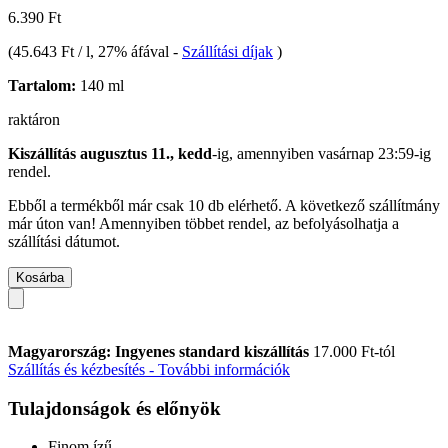
6.390 Ft
(
45.643 Ft / l
, 27% áfával
-
Szállítási díjak
)
Tartalom:
140 ml
raktáron
Kiszállítás augusztus 11., kedd
-ig, amennyiben
vasárnap 23:59-ig
rendel.
Ebből a termékből már csak 10 db elérhető. A következő szállítmány
már úton van! Amennyiben többet rendel, az befolyásolhatja a
szállítási dátumot.
Kosárba
Magyarország: Ingyenes standard kiszállítás
17.000 Ft-tól
Szállítás és kézbesítés - További információk
Tulajdonságok és előnyök
Finom ízű