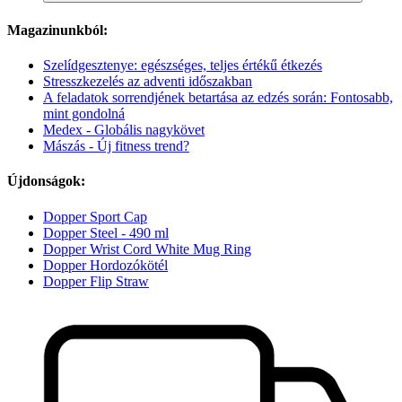
Magazinunkból:
Szelídgesztenye: egészséges, teljes értékű étkezés
Stresszkezelés az adventi időszakban
A feladatok sorrendjének betartása az edzés során: Fontosabb,
mint gondolná
Medex - Globális nagykövet
Mászás - Új fitness trend?
Újdonságok:
Dopper Sport Cap
Dopper Steel - 490 ml
Dopper Wrist Cord White Mug Ring
Dopper Hordozókötél
Dopper Flip Straw