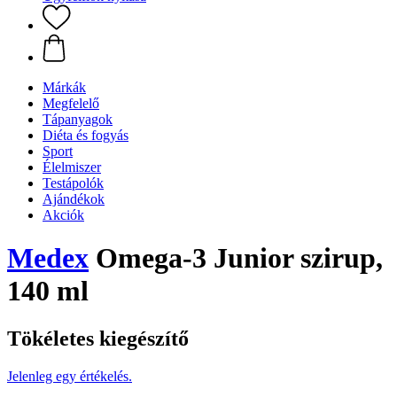
Márkák
Megfelelő
Tápanyagok
Diéta és fogyás
Sport
Élelmiszer
Testápolók
Ajándékok
Akciók
Medex
Omega-3 Junior szirup,
140 ml
Tökéletes kiegészítő
Jelenleg egy értékelés.