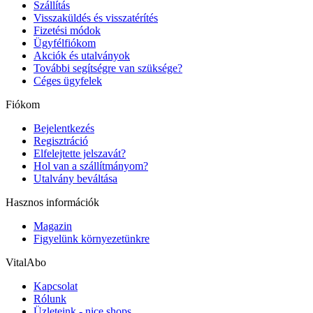
Szállítás
Visszaküldés és visszatérítés
Fizetési módok
Ügyfélfiókom
Akciók és utalványok
További segítségre van szüksége?
Céges ügyfelek
Fiókom
Bejelentkezés
Regisztráció
Elfelejtette jelszavát?
Hol van a szállítmányom?
Utalvány beváltása
Hasznos információk
Magazin
Figyelünk környezetünkre
VitalAbo
Kapcsolat
Rólunk
Üzleteink - nice shops