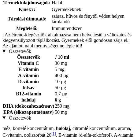
Terméktulajdonságok:
Halal
Kinek?:
Gyermekeknek
száraz, hűvös és fénytől védett helyen
Tárolási útmutató:
tárolandó
Megfelelő:
Immunrendszer
i
Az étrend-kiegészítők alkalmazása nem helyettesíti a változatos és
kiegyensúlyozott táplálkozást. Gyermekek elől gondosan zárja el.
Az ajánlott napi mennyiséget ne lépje túl!
Összetevők
Összetevők
/ 10 ml
Vitamin C
30 mg
E-vitamin
5 mg
A-vitamin
400 µg
D-vitamin
10 µg
folsav
50 µg
B12-vitamin
0,7 µg
halolaj
6 g
DHA (dokozahexaénsav)
250 mg
EPA (eikozapentaénsav)
50 mg
Összetevők
méz, körtelé koncentrátum,
halolaj
, citromlé koncentrátum, aroma,
[1]
C-vitamin, poliszorbát 20
, E-vitamin (d-alfa-tokoferol), A-vitamin,