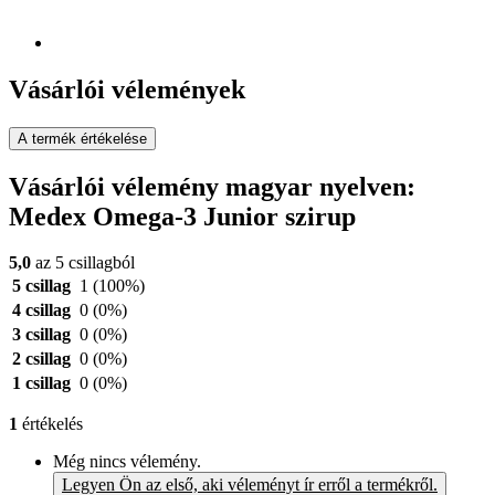
Vásárlói vélemények
A termék értékelése
Vásárlói vélemény magyar nyelven:
Medex Omega-3 Junior szirup
5,0
az 5 csillagból
5 csillag
1
(100%)
4 csillag
0
(0%)
3 csillag
0
(0%)
2 csillag
0
(0%)
1 csillag
0
(0%)
1
értékelés
Még nincs vélemény.
Legyen Ön az első, aki véleményt ír erről a termékről.