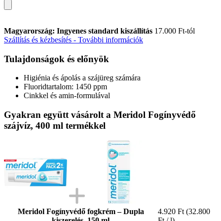
Magyarország: Ingyenes standard kiszállítás
17.000 Ft-tól
Szállítás és kézbesítés - További információk
Tulajdonságok és előnyök
Higiénia és ápolás a szájüreg számára
Fluoridtartalom: 1450 ppm
Cinkkel és amin-formulával
Gyakran együtt vásárolt a Meridol Fogínyvédő
szájvíz, 400 ml termékkel
Meridol Fogínyvédő fogkrém – Dupla
4.920 Ft
(32.800
kiszerelés, 150 ml
Ft / l)