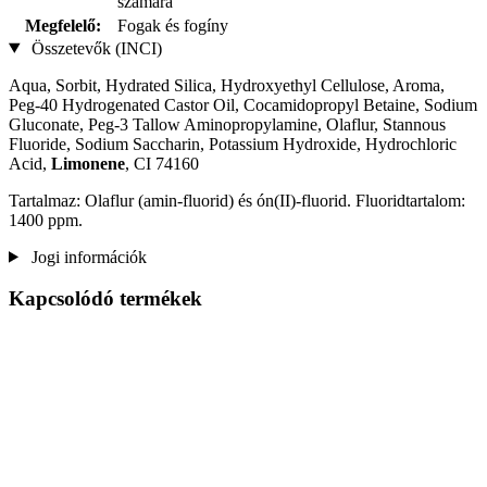
számára
Megfelelő:
Fogak és fogíny
Összetevők (INCI)
Aqua, Sorbit, Hydrated Silica, Hydroxyethyl Cellulose, Aroma,
Peg-40 Hydrogenated Castor Oil, Cocamidopropyl Betaine, Sodium
Gluconate, Peg-3 Tallow Aminopropylamine, Olaflur, Stannous
Fluoride, Sodium Saccharin, Potassium Hydroxide, Hydrochloric
Acid,
Limonene
, CI 74160
Tartalmaz: Olaflur (amin-fluorid) és ón(II)-fluorid. Fluoridtartalom:
1400 ppm.
Jogi információk
Kapcsolódó termékek