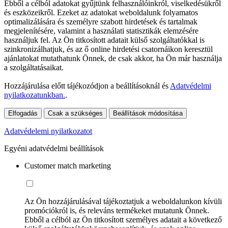
Ebből a célból adatokat gyűjtünk felhasználóinkról, viselkedésükről
és eszközeikről. Ezeket az adatokat weboldalunk folyamatos
optimalizálására és személyre szabott hirdetések és tartalmak
megjelenítésére, valamint a használati statisztikák elemzésére
használjuk fel. Az Ön titkosított adatait külső szolgáltatókkal is
szinkronizálhatjuk, és az ő online hirdetési csatornáikon keresztül
ajánlatokat mutathatunk Önnek, de csak akkor, ha Ön már használja
a szolgáltatásaikat.
Hozzájárulása előtt tájékozódjon a beállításoknál és
Adatvédelmi
nyilatkozatunkban.
.
Elfogadás
Csak a szükséges
Beállítások módosítása
Adatvédelemi nyilatkozatot
Egyéni adatvédelmi beállítások
Customer match marketing
Az Ön hozzájárulásával tájékoztatjuk a weboldalunkon kívüli
promóciókról is, és releváns termékeket mutatunk Önnek.
Ebből a célból az Ön titkosított személyes adatait a következő