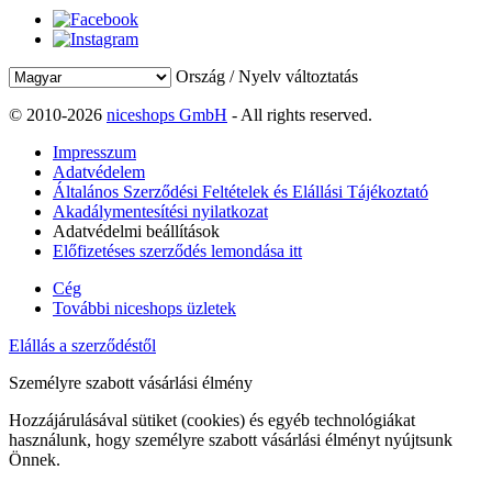
Ország / Nyelv változtatás
© 2010-2026
niceshops GmbH
- All rights reserved.
Impresszum
Adatvédelem
Általános Szerződési Feltételek és Elállási Tájékoztató
Akadálymentesítési nyilatkozat
Adatvédelmi beállítások
Előfizetéses szerződés lemondása itt
Cég
További niceshops üzletek
Elállás a szerződéstől
Személyre szabott vásárlási élmény
Hozzájárulásával sütiket (cookies) és egyéb technológiákat
használunk, hogy személyre szabott vásárlási élményt nyújtsunk
Önnek.