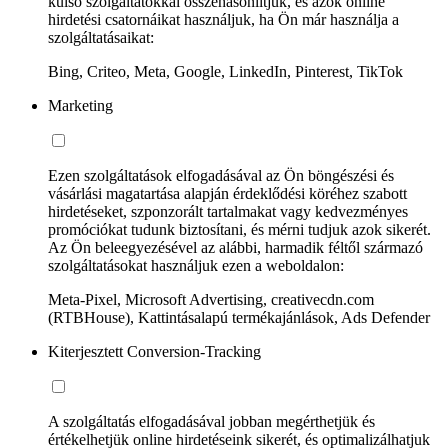
külső szolgáltatókkal összehasonlítjuk, és azok online
hirdetési csatornáikat használjuk, ha Ön már használja a
szolgáltatásaikat:
Bing, Criteo, Meta, Google, LinkedIn, Pinterest, TikTok
Marketing
Ezen szolgáltatások elfogadásával az Ön böngészési és
vásárlási magatartása alapján érdeklődési köréhez szabott
hirdetéseket, szponzorált tartalmakat vagy kedvezményes
promóciókat tudunk biztosítani, és mérni tudjuk azok sikerét.
Az Ön beleegyezésével az alábbi, harmadik féltől származó
szolgáltatásokat használjuk ezen a weboldalon:
Meta-Pixel, Microsoft Advertising, creativecdn.com
(RTBHouse), Kattintásalapú termékajánlások, Ads Defender
Kiterjesztett Conversion-Tracking
A szolgáltatás elfogadásával jobban megérthetjük és
értékelhetjük online hirdetéseink sikerét, és optimalizálhatjuk