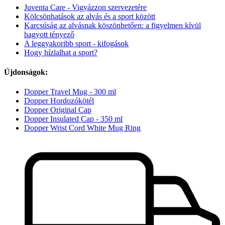
Juventa Care - Vigyázzon szervezetére
Kölcsönhatások az alvás és a sport között
Karcsúság az alvásnak köszönhetően: a figyelmen kívül
hagyott tényező
A leggyakoribb sport - kifogások
Hogy hízlalhat a sport?
Újdonságok:
Dopper Travel Mug - 300 ml
Dopper Hordozókötél
Dopper Original Cap
Dopper Insulated Cap - 350 ml
Dopper Wrist Cord White Mug Ring