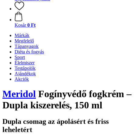
Kosár
0 Ft
Márkák
Megfelelő
Tápanyagok
Diéta és fogyás
Sport
Élelmiszer
Testápolók
Ajándékok
Akciók
Meridol
Fogínyvédő fogkrém –
Dupla kiszerelés, 150 ml
Dupla csomag az ápolásért és friss
leheletért