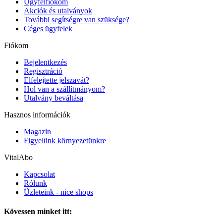
Ügyfélfiókom
Akciók és utalványok
További segítségre van szüksége?
Céges ügyfelek
Fiókom
Bejelentkezés
Regisztráció
Elfelejtette jelszavát?
Hol van a szállítmányom?
Utalvány beváltása
Hasznos információk
Magazin
Figyelünk környezetünkre
VitalAbo
Kapcsolat
Rólunk
Üzleteink - nice shops
Kövessen minket itt: