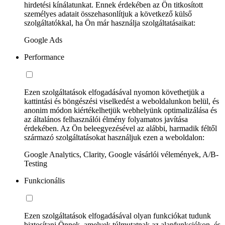
hirdetési kínálatunkat. Ennek érdekében az Ön titkosított
személyes adatait összehasonlítjuk a következő külső
szolgáltatókkal, ha Ön már használja szolgáltatásaikat:
Google Ads
Performance
Ezen szolgáltatások elfogadásával nyomon követhetjük a
kattintási és böngészési viselkedést a weboldalunkon belül, és
anonim módon kiértékelhetjük webhelyünk optimalizálása és
az általános felhasználói élmény folyamatos javítása
érdekében. Az Ön beleegyezésével az alábbi, harmadik féltől
származó szolgáltatásokat használjuk ezen a weboldalon:
Google Analytics, Clarity, Google vásárlói vélemények, A/B-
Testing
Funkcionális
Ezen szolgáltatások elfogadásával olyan funkciókat tudunk
biztosítani Önnek, amelyek túlmutatnak az alapfunkciókon, és