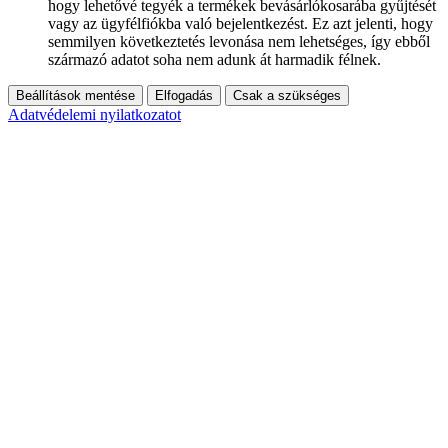
hogy lehetővé tegyék a termékek bevásárlókosarába gyűjtését
vagy az ügyfélfiókba való bejelentkezést. Ez azt jelenti, hogy
semmilyen következtetés levonása nem lehetséges, így ebből
származó adatot soha nem adunk át harmadik félnek.
Beállítások mentése
Elfogadás
Csak a szükséges
Adatvédelemi nyilatkozatot