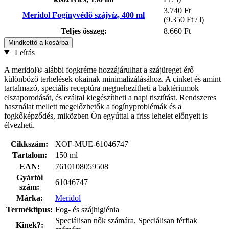
3.740 Ft
Meridol Fogínyvédő szájvíz, 400 ml
(9.350 Ft / l)
Teljes összeg:
8.660 Ft
Mindkettő a kosárba
Leírás
A meridol® alábbi fogkréme hozzájárulhat a szájüreget érő
különböző terhelések okainak minimalizálásához. A cinket és amint
tartalmazó, speciális receptúra megnehezítheti a baktériumok
elszaporodását, és ezáltal kiegészítheti a napi tisztítást. Rendszeres
használat mellett megelőzhetők a fogínyproblémák és a
fogkőképződés, miközben Ön egyúttal a friss lehelet előnyeit is
élvezheti.
Cikkszám:
XOF-MUE-61046747
Tartalom:
150 ml
EAN:
7610108059508
Gyártói
61046747
szám:
Márka:
Meridol
Terméktípus:
Fog- és szájhigiénia
Speciálisan nők számára, Speciálisan férfiak
Kinek?: