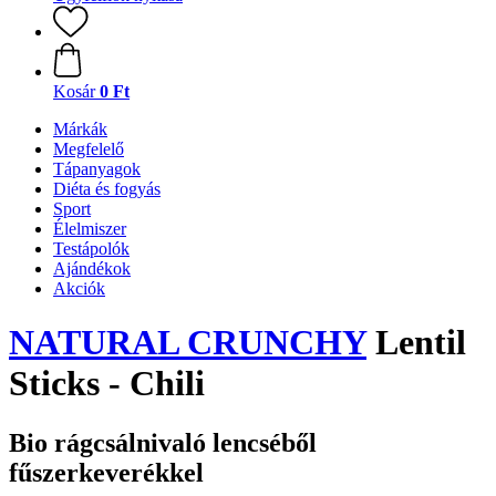
Kosár
0 Ft
Márkák
Megfelelő
Tápanyagok
Diéta és fogyás
Sport
Élelmiszer
Testápolók
Ajándékok
Akciók
NATURAL CRUNCHY
Lentil
Sticks - Chili
Bio rágcsálnivaló lencséből
fűszerkeverékkel