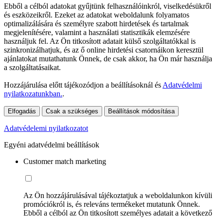
Ebből a célból adatokat gyűjtünk felhasználóinkról, viselkedésükről
és eszközeikről. Ezeket az adatokat weboldalunk folyamatos
optimalizálására és személyre szabott hirdetések és tartalmak
megjelenítésére, valamint a használati statisztikák elemzésére
használjuk fel. Az Ön titkosított adatait külső szolgáltatókkal is
szinkronizálhatjuk, és az ő online hirdetési csatornáikon keresztül
ajánlatokat mutathatunk Önnek, de csak akkor, ha Ön már használja
a szolgáltatásaikat.
Hozzájárulása előtt tájékozódjon a beállításoknál és
Adatvédelmi
nyilatkozatunkban.
.
Elfogadás
Csak a szükséges
Beállítások módosítása
Adatvédelemi nyilatkozatot
Egyéni adatvédelmi beállítások
Customer match marketing
Az Ön hozzájárulásával tájékoztatjuk a weboldalunkon kívüli
promóciókról is, és releváns termékeket mutatunk Önnek.
Ebből a célból az Ön titkosított személyes adatait a következő