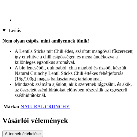
Leírás
Nem olyan csípős, mint amilyennek tűnik!
A Lentils Sticks mit Chili édes, szárított mangóval fűszerezett,
így enyhítve a chili csípősségén és megajándékozva a
különleges egzotikus aromával.
A bio lencséből, quinoából, chia magból és rizsből készült
Natural Crunchy Lentil Sticks Chili értékes fehérjeforrás
(15g/100g) magas ballasztanyag tartalommal.
Mindazok számára ajánlott, akik szeretnek rágcsálni, és akik,
az összetett szénhidrátokat előnyben részesítik az egyszerű
szédhidrátoknál.
Márka:
NATURAL CRUNCHY
Vásárlói vélemények
A termék értékelése