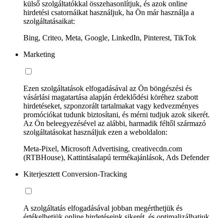
külső szolgáltatókkal összehasonlítjuk, és azok online
hirdetési csatornáikat használjuk, ha Ön már használja a
szolgáltatásaikat:
Bing, Criteo, Meta, Google, LinkedIn, Pinterest, TikTok
Marketing
Ezen szolgáltatások elfogadásával az Ön böngészési és
vásárlási magatartása alapján érdeklődési köréhez szabott
hirdetéseket, szponzorált tartalmakat vagy kedvezményes
promóciókat tudunk biztosítani, és mérni tudjuk azok sikerét.
Az Ön beleegyezésével az alábbi, harmadik féltől származó
szolgáltatásokat használjuk ezen a weboldalon:
Meta-Pixel, Microsoft Advertising, creativecdn.com
(RTBHouse), Kattintásalapú termékajánlások, Ads Defender
Kiterjesztett Conversion-Tracking
A szolgáltatás elfogadásával jobban megérthetjük és
értékelhetjük online hirdetéseink sikerét, és optimalizálhatjuk