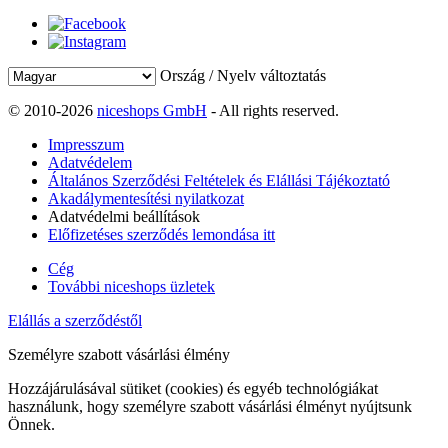
Ország / Nyelv változtatás
© 2010-2026
niceshops GmbH
- All rights reserved.
Impresszum
Adatvédelem
Általános Szerződési Feltételek és Elállási Tájékoztató
Akadálymentesítési nyilatkozat
Adatvédelmi beállítások
Előfizetéses szerződés lemondása itt
Cég
További niceshops üzletek
Elállás a szerződéstől
Személyre szabott vásárlási élmény
Hozzájárulásával sütiket (cookies) és egyéb technológiákat
használunk, hogy személyre szabott vásárlási élményt nyújtsunk
Önnek.