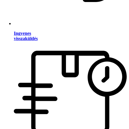
Ingyenes
visszaküldés