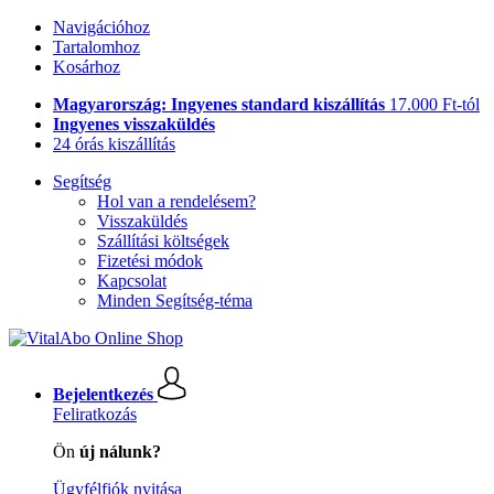
Navigációhoz
Tartalomhoz
Kosárhoz
Magyarország: Ingyenes standard kiszállítás
17.000 Ft-tól
Ingyenes visszaküldés
24 órás kiszállítás
Segítség
Hol van a rendelésem?
Visszaküldés
Szállítási költségek
Fizetési módok
Kapcsolat
Minden Segítség-téma
Bejelentkezés
Feliratkozás
Ön
új nálunk?
Ügyfélfiók nyitása