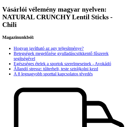
Vásárlói vélemény magyar nyelven:
NATURAL CRUNCHY Lentil Sticks -
Chili
Magazinunkból:
Hogyan javítható az agy teljesítménye?
Betegségek megelőzése gyulladáscsökkentő fűszerek
segítségével
Egészséges ételek a sportok szerelmeseinek - Avokádó
Állandó stressz: túlterhelt, teste sztrájkolni kezd
A 8 legnagyobb sporttal kapcsolatos tévedés