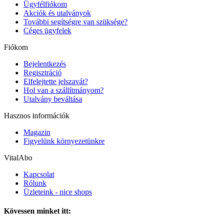
Ügyfélfiókom
Akciók és utalványok
További segítségre van szüksége?
Céges ügyfelek
Fiókom
Bejelentkezés
Regisztráció
Elfelejtette jelszavát?
Hol van a szállítmányom?
Utalvány beváltása
Hasznos információk
Magazin
Figyelünk környezetünkre
VitalAbo
Kapcsolat
Rólunk
Üzleteink - nice shops
Kövessen minket itt: