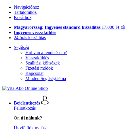
Navigációhoz
Tartalomhoz
Kosárhoz
Magyarország: Ingyenes standard kiszállítás
17.000 Ft-tól
Ingyenes visszaküldés
24 órás kiszállítás
Segítség
Hol van a rendelésem?
Visszaküldés
Szállítási költségek
Fizetési módok
Kapcsolat
Minden Segítség-téma
Bejelentkezés
Feliratkozás
Ön
új nálunk?
Ügyfélfiók nyitása