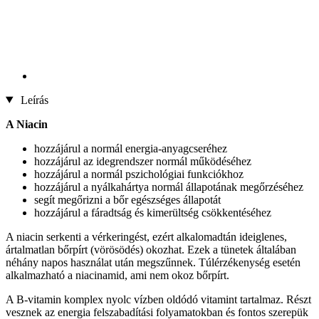
Leírás
A Niacin
hozzájárul a normál energia-anyagcseréhez
hozzájárul az idegrendszer normál működéséhez
hozzájárul a normál pszichológiai funkciókhoz
hozzájárul a nyálkahártya normál állapotának megőrzéséhez
segít megőrizni a bőr egészséges állapotát
hozzájárul a fáradtság és kimerültség csökkentéséhez
A niacin serkenti a vérkeringést, ezért alkalomadtán ideiglenes,
ártalmatlan bőrpírt (vörösödés) okozhat. Ezek a tünetek általában
néhány napos használat után megszűnnek. Túlérzékenység esetén
alkalmazható a niacinamid, ami nem okoz bőrpírt.
A B-vitamin komplex nyolc vízben oldódó vitamint tartalmaz. Részt
vesznek az energia felszabadítási folyamatokban és fontos szerepük