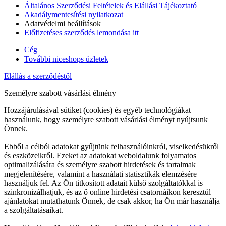
Általános Szerződési Feltételek és Elállási Tájékoztató
Akadálymentesítési nyilatkozat
Adatvédelmi beállítások
Előfizetéses szerződés lemondása itt
Cég
További niceshops üzletek
Elállás a szerződéstől
Személyre szabott vásárlási élmény
Hozzájárulásával sütiket (cookies) és egyéb technológiákat
használunk, hogy személyre szabott vásárlási élményt nyújtsunk
Önnek.
Ebből a célból adatokat gyűjtünk felhasználóinkról, viselkedésükről
és eszközeikről. Ezeket az adatokat weboldalunk folyamatos
optimalizálására és személyre szabott hirdetések és tartalmak
megjelenítésére, valamint a használati statisztikák elemzésére
használjuk fel. Az Ön titkosított adatait külső szolgáltatókkal is
szinkronizálhatjuk, és az ő online hirdetési csatornáikon keresztül
ajánlatokat mutathatunk Önnek, de csak akkor, ha Ön már használja
a szolgáltatásaikat.