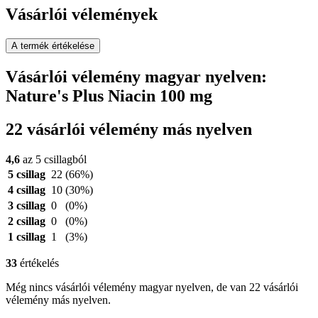
Vásárlói vélemények
A termék értékelése
Vásárlói vélemény magyar nyelven:
Nature's Plus Niacin 100 mg
22 vásárlói vélemény más nyelven
4,6
az 5 csillagból
5 csillag
22
(66%)
4 csillag
10
(30%)
3 csillag
0
(0%)
2 csillag
0
(0%)
1 csillag
1
(3%)
33
értékelés
Még nincs vásárlói vélemény magyar nyelven, de van 22 vásárlói
vélemény más nyelven.