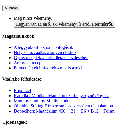
Mutatás
Még nincs vélemény.
Legyen Ön az első, aki véleményt ír erről a termékről.
Magazinunkból:
A leggyakoribb sport - kifogások
Helyes hozzáállás a súlyemeléshez
Gyors receptek a keto-diéta elkezdéséhez
Arany tej recept
Fermentált élelmiszerek - mik is azok?
VitalAbo felfedezése:
Rapunzel
Kamilla - Vanília - Manukaméz bio gyógynövény tea
Mummy Gummy Multivitamin
Ölmühle Solling Bio szezámliszt - részben olajtalanított
Doppelherz Magnézium 400 + B1 + B6 + B12 + Folsav
Újdonságok: