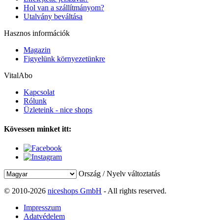
Hol van a szállítmányom?
Utalvány beváltása
Hasznos információk
Magazin
Figyelünk környezetünkre
VitalAbo
Kapcsolat
Rólunk
Üzleteink - nice shops
Kövessen minket itt:
Ország / Nyelv változtatás
© 2010-2026
niceshops GmbH
- All rights reserved.
Impresszum
Adatvédelem