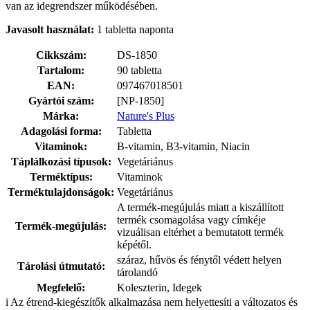
van az idegrendszer működésében.
Javasolt használat:
1 tabletta naponta
Cikkszám:
DS-1850
Tartalom:
90 tabletta
EAN:
097467018501
Gyártói szám:
[NP-1850]
Márka:
Nature's Plus
Adagolási forma:
Tabletta
Vitaminok:
B-vitamin, B3-vitamin, Niacin
Táplálkozási típusok:
Vegetáriánus
Terméktípus:
Vitaminok
Terméktulajdonságok:
Vegetáriánus
A termék-megújulás miatt a kiszállított
termék csomagolása vagy címkéje
Termék-megújulás:
vizuálisan eltérhet a bemutatott termék
képétől.
száraz, hűvös és fénytől védett helyen
Tárolási útmutató:
tárolandó
Megfelelő:
Koleszterin, Idegek
i
Az étrend-kiegészítők alkalmazása nem helyettesíti a változatos és