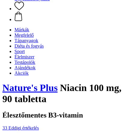
Márkák
Megfelelő
Tápanyagok
Diéta és fogyás
Sport
Élelmiszer
Testápolók
Ajándékok
Akciók
Nature's Plus
Niacin 100 mg,
90 tabletta
Élesztőmentes B3-vitamin
33 Eddigi értékelés