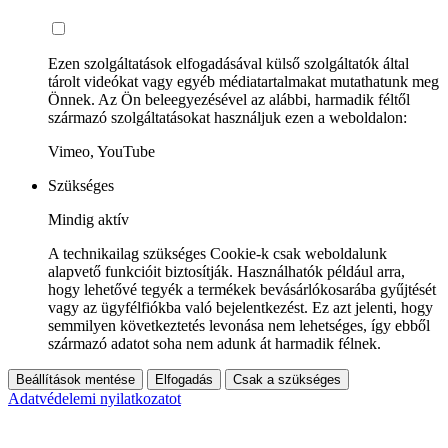
Ezen szolgáltatások elfogadásával külső szolgáltatók által
tárolt videókat vagy egyéb médiatartalmakat mutathatunk meg
Önnek. Az Ön beleegyezésével az alábbi, harmadik féltől
származó szolgáltatásokat használjuk ezen a weboldalon:
Vimeo, YouTube
Szükséges
Mindig aktív
A technikailag szükséges Cookie-k csak weboldalunk
alapvető funkcióit biztosítják. Használhatók például arra,
hogy lehetővé tegyék a termékek bevásárlókosarába gyűjtését
vagy az ügyfélfiókba való bejelentkezést. Ez azt jelenti, hogy
semmilyen következtetés levonása nem lehetséges, így ebből
származó adatot soha nem adunk át harmadik félnek.
Beállítások mentése
Elfogadás
Csak a szükséges
Adatvédelemi nyilatkozatot