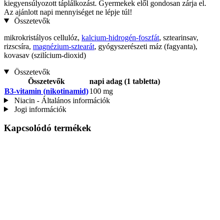
kiegyensúlyozott táplálkozást. Gyermekek elől gondosan zárja el.
Az ajánlott napi mennyiséget ne lépje túl!
Összetevők
mikrokristályos cellulóz,
kalcium-hidrogén-foszfát
, sztearinsav,
rizscsíra,
magnézium-sztearát
, gyógyszerészeti máz (fagyanta),
kovasav (szilícium-dioxid)
Összetevők
Összetevők
napi adag (1 tabletta)
B3-vitamin (nikotinamid)
100 mg
Niacin - Általános információk
Jogi információk
Kapcsolódó termékek