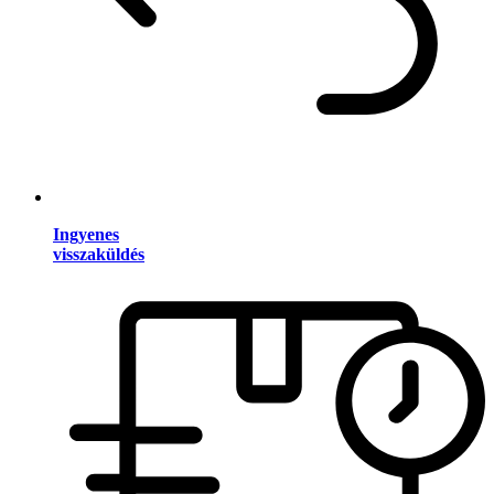
Ingyenes
visszaküldés