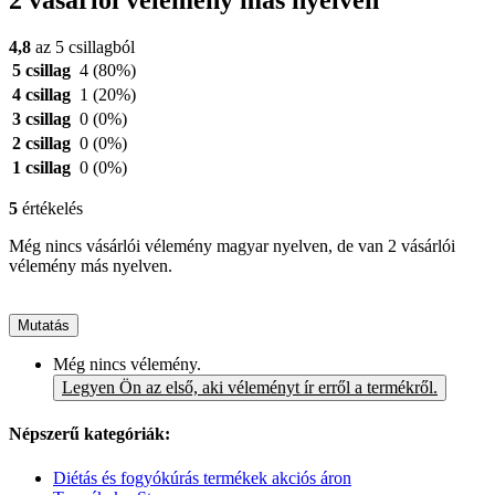
2 vásárlói vélemény más nyelven
4,8
az 5 csillagból
5 csillag
4
(80%)
4 csillag
1
(20%)
3 csillag
0
(0%)
2 csillag
0
(0%)
1 csillag
0
(0%)
5
értékelés
Még nincs vásárlói vélemény magyar nyelven, de van 2 vásárlói
vélemény más nyelven.
Mutatás
Még nincs vélemény.
Legyen Ön az első, aki véleményt ír erről a termékről.
Népszerű kategóriák:
Diétás és fogyókúrás termékek akciós áron