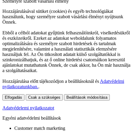
Személyre szabott vásárlási élmény
Hozzájárulásával sütiket (cookies) és egyéb technológiákat
használunk, hogy személyre szabott vásárlási élményt nyújtsunk
Önnek.
Ebből a célból adatokat gyűjtünk felhasználóinkról, viselkedésükről
és eszközeikről. Ezeket az adatokat weboldalunk folyamatos
optimalizálására és személyre szabott hirdetések és tartalmak
megjelenítésére, valamint a használati statisztikák elemzésére
használjuk fel. Az Ön titkosított adatait külső szolgáltatókkal is
szinkronizálhatjuk, és az ő online hirdetési csatornáikon keresztül
ajánlatokat mutathatunk Önnek, de csak akkor, ha Ön már használja
a szolgáltatásaikat.
Hozzájárulása előtt tájékozódjon a beállításoknál és
Adatvédelmi
nyilatkozatunkban.
.
Elfogadás
Csak a szükséges
Beállítások módosítása
Adatvédelemi nyilatkozatot
Egyéni adatvédelmi beállítások
Customer match marketing