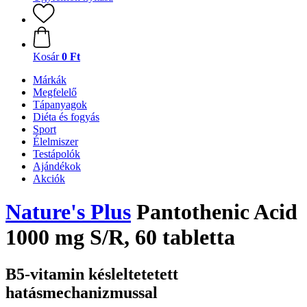
Kosár
0 Ft
Márkák
Megfelelő
Tápanyagok
Diéta és fogyás
Sport
Élelmiszer
Testápolók
Ajándékok
Akciók
Nature's Plus
Pantothenic Acid
1000 mg S/R, 60 tabletta
B5-vitamin késleltetetett
hatásmechanizmussal