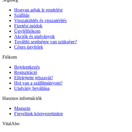
Hogyan adjak le rendelést
Szállítás
Visszaküldés és visszatérítés
Fizetési módok
Ügyfélfiókom
Akciók és utalványok
További segítségre van szüksége?
Céges ügyfelek
Fiókom
Bejelentkezés
Regisztráció
Elfelejtette jelszavát?
Hol van a szállítmányom?
Utalvány beváltása
Hasznos információk
Magazin
Figyelünk környezetünkre
VitalAbo