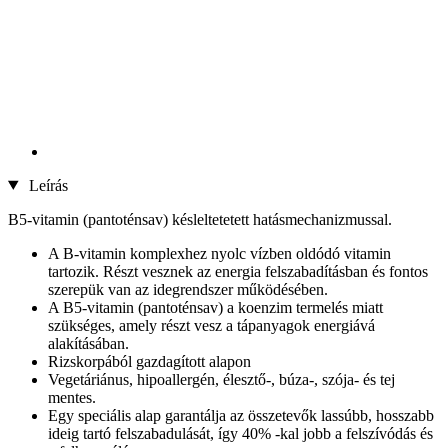
Leírás
B5-vitamin (pantoténsav) késleltetetett hatásmechanizmussal.
A B-vitamin komplexhez nyolc vízben oldódó vitamin
tartozik. Részt vesznek az energia felszabadításban és fontos
szerepük van az idegrendszer működésében.
A B5-vitamin (pantoténsav) a koenzim termelés miatt
szükséges, amely részt vesz a tápanyagok energiává
alakításában.
Rizskorpából gazdagított alapon
Vegetáriánus, hipoallergén, élesztő-, búza-, szója- és tej
mentes.
Egy speciális alap garantálja az összetevők lassúbb, hosszabb
ideig tartó felszabadulását, így 40% -kal jobb a felszívódás és