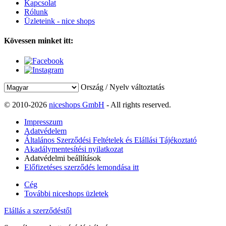
Kapcsolat
Rólunk
Üzleteink - nice shops
Kövessen minket itt:
Ország / Nyelv változtatás
© 2010-2026
niceshops GmbH
- All rights reserved.
Impresszum
Adatvédelem
Általános Szerződési Feltételek és Elállási Tájékoztató
Akadálymentesítési nyilatkozat
Adatvédelmi beállítások
Előfizetéses szerződés lemondása itt
Cég
További niceshops üzletek
Elállás a szerződéstől