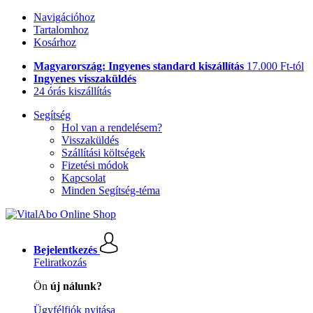
Navigációhoz
Tartalomhoz
Kosárhoz
Magyarország: Ingyenes standard kiszállítás
17.000 Ft-tól
Ingyenes visszaküldés
24 órás kiszállítás
Segítség
Hol van a rendelésem?
Visszaküldés
Szállítási költségek
Fizetési módok
Kapcsolat
Minden Segítség-téma
Bejelentkezés
Feliratkozás
Ön
új nálunk?
Ügyfélfiók nyitása