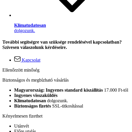
Klímatudatosan
dolgozunk.
További segítségre van szüksége rendelésével kapcsolatban?
Szívesen válaszolunk kérdéseire.
Kapcsolat
Ellenőrzött minőség
Biztonságos és megbízható vásárlás
Magyarország: Ingyenes standard kiszállítás
17.000 Ft-tól
Ingyenes visszaküldés
Klímatudatosan
dolgozunk.
Biztonságos fizetés
SSL-titkosítással
Kényelmesen fizethet
Utánvét
Előre utalás