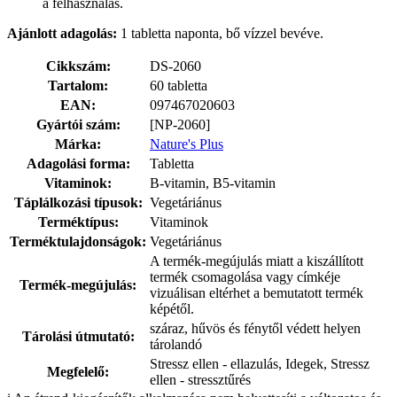
a felhasználás.
Ajánlott adagolás:
1 tabletta naponta, bő vízzel bevéve.
Cikkszám:
DS-2060
Tartalom:
60 tabletta
EAN:
097467020603
Gyártói szám:
[NP-2060]
Márka:
Nature's Plus
Adagolási forma:
Tabletta
Vitaminok:
B-vitamin, B5-vitamin
Táplálkozási típusok:
Vegetáriánus
Terméktípus:
Vitaminok
Terméktulajdonságok:
Vegetáriánus
A termék-megújulás miatt a kiszállított
termék csomagolása vagy címkéje
Termék-megújulás:
vizuálisan eltérhet a bemutatott termék
képétől.
száraz, hűvös és fénytől védett helyen
Tárolási útmutató:
tárolandó
Stressz ellen - ellazulás, Idegek, Stressz
Megfelelő:
ellen - stressztűrés