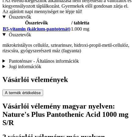
i
Az étrend-kiegészítők alkalmazása nem helyettesíti a változatos és
kiegyensúlyozott táplálkozást. Gyermekek elől gondosan zárja el.
Az ajánlott napi mennyiséget ne lépje túl!
Összetevők
Összetevők
/ tabletta
B5-vitamin (kálcium-pantotenát)
1.000 mg
Összetevők
mikrokristályos cellulóz, sztearinsav, hidroxi-propil-metil-cellulóz,
rizscsíra, gyógyszerészeti máz (fagyanta)
Pantoténsav - Általános információk
Jogi információk
Vásárlói vélemények
A termék értékelése
Vásárlói vélemény magyar nyelven:
Nature's Plus Pantothenic Acid 1000 mg
S/R