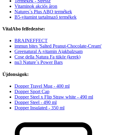
Termékek - Stressz
Vitaminok akciós áron
Natures´s Plus ABO termékek
B5-vitamint tartalmazó termékek
VitalAbo felfedezése:
BRAINEFFECT
immun bites 'Salted Peanut-Chocolate-Cream'
Greenatural A-vitamin Ajakbalzsam
Cose della Natura Fa tükör (kerek)
nu3 Nature´s Power Bars
Újdonságok:
Dopper Travel Mug - 400 ml
Dopper Sport Cap
Dopper Steel x Flip Straw white - 490 ml
Dopper Steel - 490 ml
Dopper Insulated - 350 ml