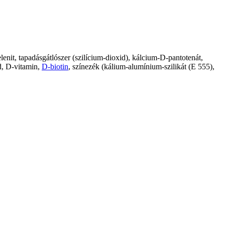
elenit, tapadásgátlószer (szilícium-dioxid), kálcium-D-pantotenát,
id, D-vitamin,
D-biotin
, színezék (kálium-alumínium-szilikát (E 555),