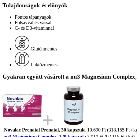
Tulajdonságok és előnyök
Fontos tápanyagok
Folsavval és vassal
C- és D3-vitaminnal
Gluténmentes
Laktózmentes
Gyakran együtt vásárolt a nu3 Magnesium Complex,
Novalac Prenatal Prenatal, 30 kapszula
10.690 Ft
(318.155 Ft / k
nu3 Magnesium Complex, 120 kapszula
7.010 Ft
(92.116 Ft / kg)