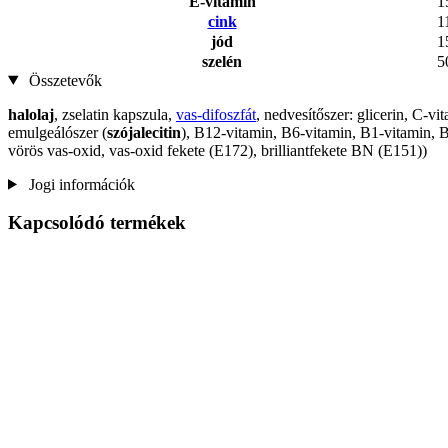
E-vitamin
1
cink
1
jód
1
szelén
5
Összetevők
halolaj
, zselatin kapszula,
vas-difoszfát
, nedvesítőszer: glicerin, C-vi
emulgeálószer (
szójalecitin
), B12-vitamin, B6-vitamin, B1-vitamin, B
vörös vas-oxid, vas-oxid fekete (E172), brilliantfekete BN (E151))
Jogi információk
Kapcsolódó termékek