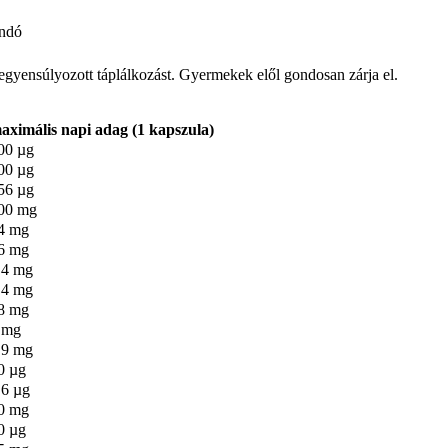
andó
iegyensúlyozott táplálkozást. Gyermekek elől gondosan zárja el.
aximális napi adag (1 kapszula)
00 µg
00 µg
56 µg
00 mg
4 mg
6 mg
,4 mg
,4 mg
8 mg
 mg
,9 mg
0 µg
,6 µg
0 mg
0 µg