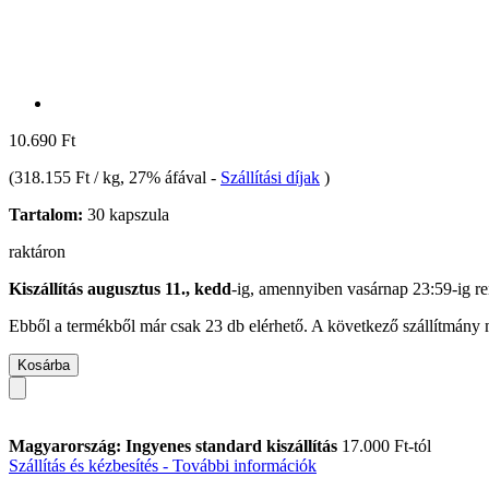
10.690 Ft
(
318.155 Ft / kg
, 27% áfával
-
Szállítási díjak
)
Tartalom:
30 kapszula
raktáron
Kiszállítás augusztus 11., kedd
-ig, amennyiben
vasárnap 23:59-ig
re
Ebből a termékből már csak 23 db elérhető. A következő szállítmány m
Kosárba
Magyarország: Ingyenes standard kiszállítás
17.000 Ft-tól
Szállítás és kézbesítés - További információk