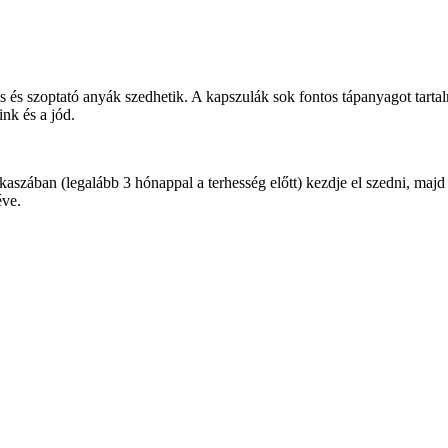
hes és szoptató anyák szedhetik. A kapszulák sok fontos tápanyagot tart
nk és a jód.
aszában (legalább 3 hónappal a terhesség előtt) kezdje el szedni, majd a 
éve.