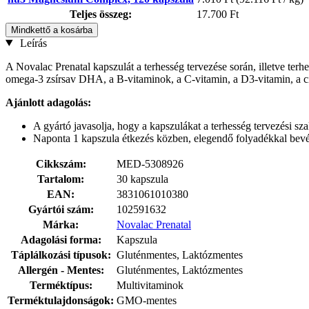
Teljes összeg:
17.700 Ft
Mindkettő a kosárba
Leírás
A Novalac Prenatal kapszulát a terhesség tervezése során, illetve ter
omega-3 zsírsav DHA, a B-vitaminok, a C-vitamin, a D3-vitamin, a ci
Ajánlott adagolás:
A gyártó javasolja, hogy a kapszulákat a terhesség tervezési szak
Naponta 1 kapszula étkezés közben, elegendő folyadékkal bev
Cikkszám:
MED-5308926
Tartalom:
30 kapszula
EAN:
3831061010380
Gyártói szám:
102591632
Márka:
Novalac Prenatal
Adagolási forma:
Kapszula
Táplálkozási típusok:
Gluténmentes, Laktózmentes
Allergén - Mentes:
Gluténmentes, Laktózmentes
Terméktípus:
Multivitaminok
Terméktulajdonságok:
GMO-mentes