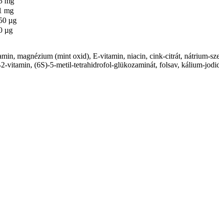
5 mg
1 mg
50 µg
0 µg
tamin, magnézium (mint oxid), E-vitamin, niacin, cink-citrát, nátrium-sz
2-vitamin, (6S)-5-metil-tetrahidrofol-glükozaminát, folsav, kálium-jod