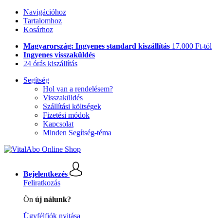
Navigációhoz
Tartalomhoz
Kosárhoz
Magyarország: Ingyenes standard kiszállítás
17.000 Ft-tól
Ingyenes visszaküldés
24 órás kiszállítás
Segítség
Hol van a rendelésem?
Visszaküldés
Szállítási költségek
Fizetési módok
Kapcsolat
Minden Segítség-téma
Bejelentkezés
Feliratkozás
Ön
új nálunk?
Ügyfélfiók nyitása