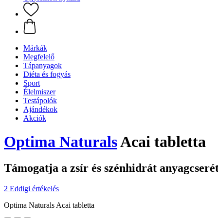
Márkák
Megfelelő
Tápanyagok
Diéta és fogyás
Sport
Élelmiszer
Testápolók
Ajándékok
Akciók
Optima Naturals
Acai tabletta
Támogatja a zsír és szénhidrát anyagcseré
2 Eddigi értékelés
Optima Naturals Acai tabletta