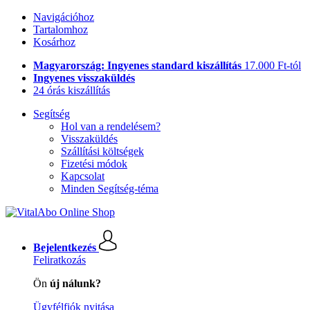
Navigációhoz
Tartalomhoz
Kosárhoz
Magyarország: Ingyenes standard kiszállítás
17.000 Ft-tól
Ingyenes visszaküldés
24 órás kiszállítás
Segítség
Hol van a rendelésem?
Visszaküldés
Szállítási költségek
Fizetési módok
Kapcsolat
Minden Segítség-téma
Bejelentkezés
Feliratkozás
Ön
új nálunk?
Ügyfélfiók nyitása