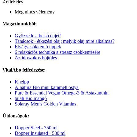
2
értékelés
Még nincs vélemény.
Magazinunkból:
Győzze le a belső énjét!
Tanácsok - étkezési olaj: melyik olaj mire alkalmas?
Étvágycsökkentő tippek
6 relaxációs technika a stressz csökkentésére
Az időszakos böjtölés
VitalAbo felfedezése:
Kneipp
Alnatura Bio mini karamell ostya
Pure & Essential Vegan Omega-3 & Astaxanthin
buah Bio mangó
Solaray Men's Golden Vitamins
Újdonságok:
Dopper Steel - 350 ml
Dopper Insulated - 580 ml