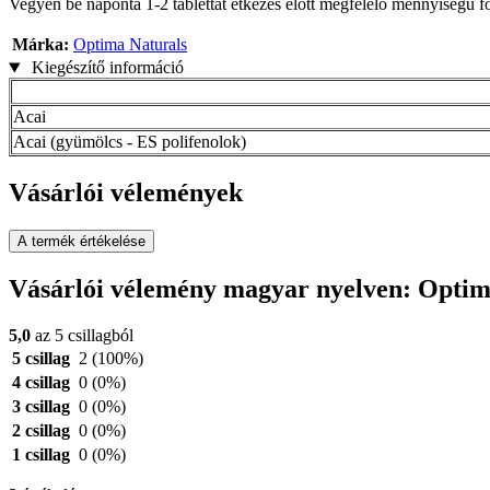
Vegyen be naponta 1-2 tablettát étkezés előtt megfelelő mennyiségű f
Márka:
Optima Naturals
Kiegészítő információ
Acai
Acai (gyümölcs - ES polifenolok)
Vásárlói vélemények
A termék értékelése
Vásárlói vélemény magyar nyelven: Optima
5,0
az 5 csillagból
5 csillag
2
(100%)
4 csillag
0
(0%)
3 csillag
0
(0%)
2 csillag
0
(0%)
1 csillag
0
(0%)