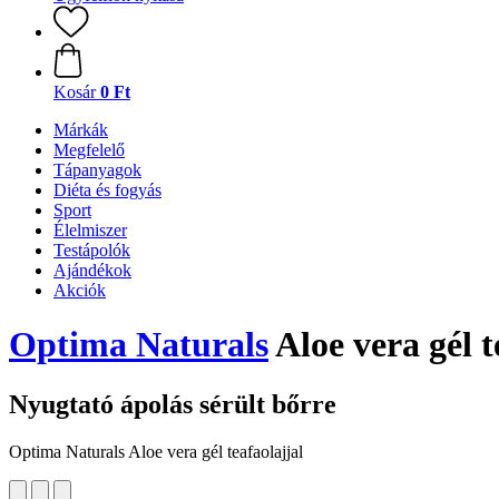
Kosár
0 Ft
Márkák
Megfelelő
Tápanyagok
Diéta és fogyás
Sport
Élelmiszer
Testápolók
Ajándékok
Akciók
Optima Naturals
Aloe vera gél t
Nyugtató ápolás sérült bőrre
Optima Naturals Aloe vera gél teafaolajjal