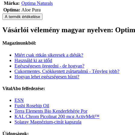
Márka:
Optima Naturals
Optima:
Aloe Pura
A termék értékelése
Vásárlói vélemény magyar nyelven: Optima 
Magazinunkból:
Miért csak ritkán sikeresek a diéták?
Használd ki az időd
Egészségesen öregedni - de hogyan?
Cukormentes, Csökkentett zsírtartalmú - Tényleg jobb?
Hogyan lehet egészségesen hízni?
VitalAbo felfedezése:
ESN
Fushi Rosehip Oil
Terra Elements Bio Kenderfehérje Por
KAL Chrom Picolinat 200 mcg ActivMelt™
Solaray Magnézium-citrát kapszula
Újdonságok: