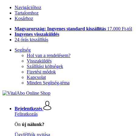
Navigációhoz
Tartalomhoz
Kosárhoz
Magyarország: Ingyenes standard kiszállítás
17.000 Ft-tól
Ingyenes visszaküldés
24 órás kiszállítás
Segítség
Hol van a rendelésem?
Visszaküldés
Szállítási költségek
Fizetési módok
Kapcsolat
Minden Segítség-téma
Bejelentkezés
Feliratkozás
Ön
új nálunk?
Ügyfélfiók nyitása