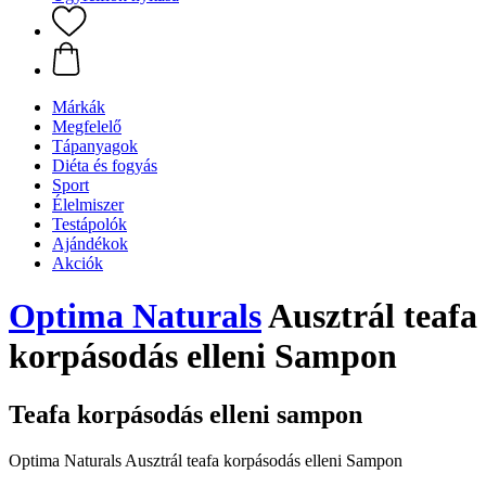
Márkák
Megfelelő
Tápanyagok
Diéta és fogyás
Sport
Élelmiszer
Testápolók
Ajándékok
Akciók
Optima Naturals
Ausztrál teafa
korpásodás elleni Sampon
Teafa korpásodás elleni sampon
Optima Naturals Ausztrál teafa korpásodás elleni Sampon