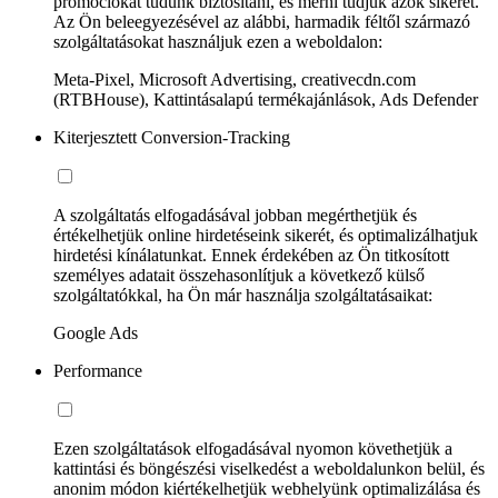
promóciókat tudunk biztosítani, és mérni tudjuk azok sikerét.
Az Ön beleegyezésével az alábbi, harmadik féltől származó
szolgáltatásokat használjuk ezen a weboldalon:
Meta-Pixel, Microsoft Advertising, creativecdn.com
(RTBHouse), Kattintásalapú termékajánlások, Ads Defender
Kiterjesztett Conversion-Tracking
A szolgáltatás elfogadásával jobban megérthetjük és
értékelhetjük online hirdetéseink sikerét, és optimalizálhatjuk
hirdetési kínálatunkat. Ennek érdekében az Ön titkosított
személyes adatait összehasonlítjuk a következő külső
szolgáltatókkal, ha Ön már használja szolgáltatásaikat:
Google Ads
Performance
Ezen szolgáltatások elfogadásával nyomon követhetjük a
kattintási és böngészési viselkedést a weboldalunkon belül, és
anonim módon kiértékelhetjük webhelyünk optimalizálása és