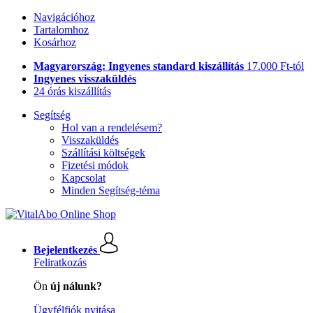
Navigációhoz
Tartalomhoz
Kosárhoz
Magyarország: Ingyenes standard kiszállítás
17.000 Ft-tól
Ingyenes visszaküldés
24 órás kiszállítás
Segítség
Hol van a rendelésem?
Visszaküldés
Szállítási költségek
Fizetési módok
Kapcsolat
Minden Segítség-téma
Bejelentkezés
Feliratkozás
Ön
új nálunk?
Ügyfélfiók nyitása