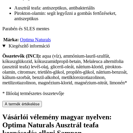
Ausztrál teafa: antiszeptikus, antibakteriális
Pirokton-olamin: segít legyőzni a gombás fertőzéseket,
antiszeptikus
Parabén és SLES mentes
Márka:
Optima Naturals
Kiegészítő információ
Összetevők (INCI):
aqua (víz), ammónium-lauril-szulfát,
kókuszglükozid, kókuszamidpropil-betain, Melaleuca alternifolia
(ausztrál teafa) levél-olaj, gliceril-oleát, nátrium-klorid, pirokton-
olamin, citromsav, trietilén-glikol, propilén-glikol, nátrium-benzoát,
kálium-szorbát, benzil-alkohol, metilkloroizotiazolinon,
metilizotiazolinon, magnézium-klorid, magnézium-nitrát, limonén*
* Illóolaj természetes összetevője
A termék értékelése
Vásárlói vélemény magyar nyelven:
Optima Naturals Ausztrál teafa