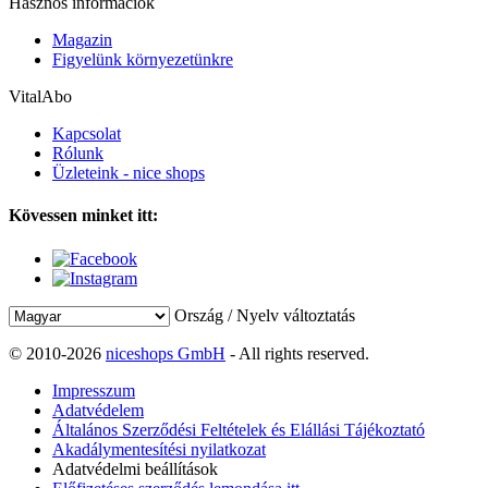
Hasznos információk
Magazin
Figyelünk környezetünkre
VitalAbo
Kapcsolat
Rólunk
Üzleteink - nice shops
Kövessen minket itt:
Ország / Nyelv változtatás
© 2010-2026
niceshops GmbH
- All rights reserved.
Impresszum
Adatvédelem
Általános Szerződési Feltételek és Elállási Tájékoztató
Akadálymentesítési nyilatkozat
Adatvédelmi beállítások