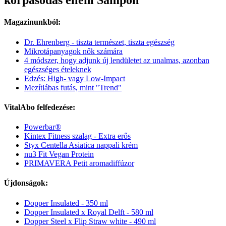
korpásodás elleni Sampon
Magazinunkból:
Dr. Ehrenberg - tiszta természet, tiszta egészség
Mikrotápanyagok nők számára
4 módszer, hogy adjunk új lendületet az unalmas, azonban
egészséges ételeknek
Edzés: High- vagy Low-Impact
Mezítlábas futás, mint "Trend"
VitalAbo felfedezése:
Powerbar®
Kintex Fitness szalag - Extra erős
Styx Centella Asiatica nappali krém
nu3 Fit Vegan Protein
PRIMAVERA Petit aromadiffúzor
Újdonságok:
Dopper Insulated - 350 ml
Dopper Insulated x Royal Delft - 580 ml
Dopper Steel x Flip Straw white - 490 ml