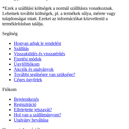
*Ezek a szállítási költségek a normál szállításra vonatkoznak.
Lehetnek további költségek, pl. a termékek súlya, mérete vagy
tulajdonságai miatt. Ezeket az információkat közvetlenül a
termékleírásban találja.
Segítség
Hogyan adjak le rendelést
Szállítás
Visszaküldés és visszatérítés
Fizetési módok
Ügyfélfiókom
Akciók és utalványok
További segítségre van szüksége?
Céges ügyfelek
Fiókom
Bejelentkezés
Regisztráció
Elfelejtette jelszavát?
Hol van a szállítmányom?
Utalvány beváltása