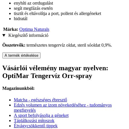
enyhíti az orrdugulást
segít megfázás esetén
tisztít és eltávolítja a port, pollent és allergéneket
hidratál
Márka:
Optima Naturals
Kiegészítő információ
Összetevők:
természetes tengervíz oldat, steril sóoldat 0,9%.
A termék értékelése
Vásárlói vélemény magyar nyelven:
OptiMar Tengervíz Orr-spray
Magazinunkból:
Matcha - egészséges ébresztő
Edzés volumen az izom növekedéséhez - tudományos
megfigyelés
A sport befolyásolja a géneket
Táplálkozási mítoszok
Étvágycsökkentő tippek