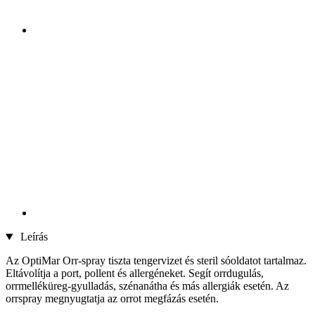
Leírás
Az OptiMar Orr-spray tiszta tengervizet és steril sóoldatot tartalmaz.
Eltávolítja a port, pollent és allergéneket. Segít orrdugulás,
orrmelléküreg-gyulladás, szénanátha és más allergiák esetén. Az
orrspray megnyugtatja az orrot megfázás esetén.