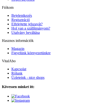
Fiókom
Bejelentkezés
Regisztráció
Elfelejtette jelszavát?
Hol van a szállítmányom?
Utalvány beváltása
Hasznos információk
Magazin
Figyelünk környezetünkre
VitalAbo
Kapcsolat
Rólunk
Üzleteink - nice shops
Kövessen minket itt: