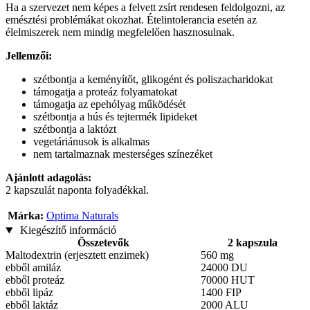
Ha a szervezet nem képes a felvett zsírt rendesen feldolgozni, az
emésztési problémákat okozhat. Ételintolerancia esetén az
élelmiszerek nem mindig megfelelően hasznosulnak.
Jellemzői:
szétbontja a keményítőt, glikogént és poliszacharidokat
támogatja a proteáz folyamatokat
támogatja az epehólyag működését
szétbontja a hús és tejtermék lipideket
szétbontja a laktózt
vegetáriánusok is alkalmas
nem tartalmaznak mesterséges színezéket
Ajánlott adagolás:
2 kapszulát naponta folyadékkal.
Márka:
Optima Naturals
Kiegészítő információ
Összetevők
2 kapszula
Maltodextrin (erjesztett enzimek)
560 mg
ebből amiláz
24000 DU
ebből proteáz
70000 HUT
ebből lipáz
1400 FIP
ebből laktáz
2000 ALU