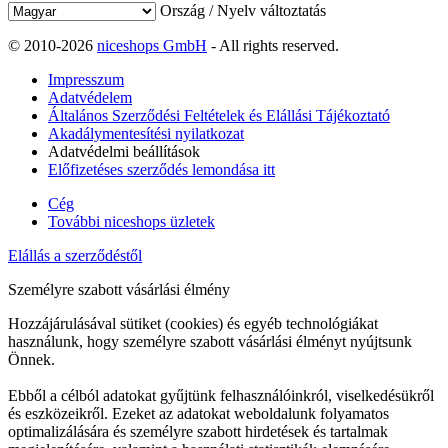
Ország / Nyelv változtatás
© 2010-2026
niceshops GmbH
- All rights reserved.
Impresszum
Adatvédelem
Általános Szerződési Feltételek és Elállási Tájékoztató
Akadálymentesítési nyilatkozat
Adatvédelmi beállítások
Előfizetéses szerződés lemondása itt
Cég
További niceshops üzletek
Elállás a szerződéstől
Személyre szabott vásárlási élmény
Hozzájárulásával sütiket (cookies) és egyéb technológiákat
használunk, hogy személyre szabott vásárlási élményt nyújtsunk
Önnek.
Ebből a célból adatokat gyűjtünk felhasználóinkról, viselkedésükről
és eszközeikről. Ezeket az adatokat weboldalunk folyamatos
optimalizálására és személyre szabott hirdetések és tartalmak