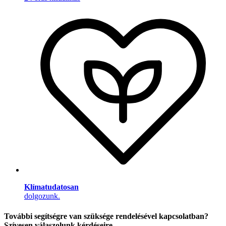
Klímatudatosan
dolgozunk.
További segítségre van szüksége rendelésével kapcsolatban?
Szívesen válaszolunk kérdéseire.