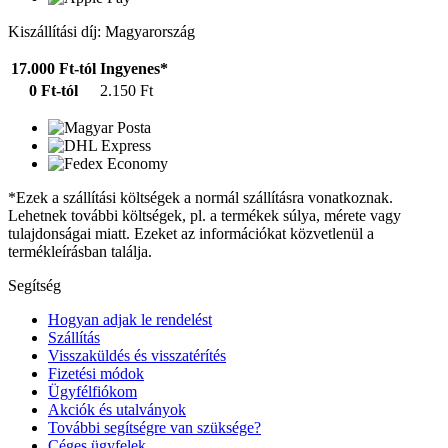
Kiszállítási díj: Magyarország
17.000 Ft-tól
Ingyenes*
0 Ft-tól
2.150 Ft
*Ezek a szállítási költségek a normál szállításra vonatkoznak.
Lehetnek további költségek, pl. a termékek súlya, mérete vagy
tulajdonságai miatt. Ezeket az információkat közvetlenül a
termékleírásban találja.
Segítség
Hogyan adjak le rendelést
Szállítás
Visszaküldés és visszatérítés
Fizetési módok
Ügyfélfiókom
Akciók és utalványok
További segítségre van szüksége?
Céges ügyfelek