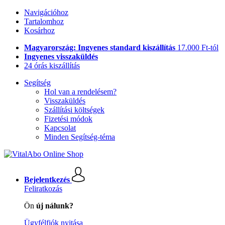
Navigációhoz
Tartalomhoz
Kosárhoz
Magyarország: Ingyenes standard kiszállítás
17.000 Ft-tól
Ingyenes visszaküldés
24 órás kiszállítás
Segítség
Hol van a rendelésem?
Visszaküldés
Szállítási költségek
Fizetési módok
Kapcsolat
Minden Segítség-téma
Bejelentkezés
Feliratkozás
Ön
új nálunk?
Ügyfélfiók nyitása