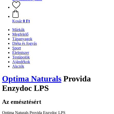
Kosár
0 Ft
Márkák
Megfelelő
Tápanyagok
Diéta és fogyás
Sport
Élelmiszer
Testápolók
Ajándékok
Akciók
Optima Naturals
Provida
Enzydoc LPS
Az emésztésért
Optima Naturals Provida Enzydoc LPS