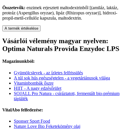
Összetevők:
enzimek erjesztett maltodextrinből [(amiláz, laktáz,
proteáz (Aspergillus oryzae), lipáz (Rhizopus oryzae)], hidroxi-
propil-metil-cellulóz kapszula, maltodextrin.
A termék értékelése
Vásárlói vélemény magyar nyelven:
Optima Naturals Provida Enzydoc LPS
Magazinunkból:
Gyümölcslevek - az ízletes felfrissülés
A túl sok hús egészségtelen - a vegetáriánusok világa
Vitaminbombák őszre
HIIT - A nagy edzésőrület
SOJALL Pro Natura - csíráztatott, fermentált bio-prémium
táplálék
VitalAbo felfedezése:
Sponser Sport Food
Nature Love Bio Feketekömény olaj