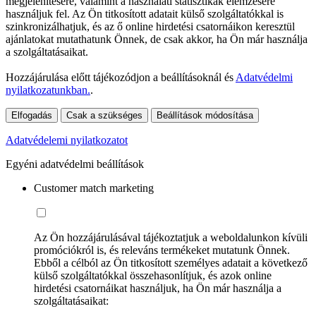
megjelenítésére, valamint a használati statisztikák elemzésére
használjuk fel. Az Ön titkosított adatait külső szolgáltatókkal is
szinkronizálhatjuk, és az ő online hirdetési csatornáikon keresztül
ajánlatokat mutathatunk Önnek, de csak akkor, ha Ön már használja
a szolgáltatásaikat.
Hozzájárulása előtt tájékozódjon a beállításoknál és
Adatvédelmi
nyilatkozatunkban.
.
Elfogadás
Csak a szükséges
Beállítások módosítása
Adatvédelemi nyilatkozatot
Egyéni adatvédelmi beállítások
Customer match marketing
Az Ön hozzájárulásával tájékoztatjuk a weboldalunkon kívüli
promóciókról is, és releváns termékeket mutatunk Önnek.
Ebből a célból az Ön titkosított személyes adatait a következő
külső szolgáltatókkal összehasonlítjuk, és azok online
hirdetési csatornáikat használjuk, ha Ön már használja a
szolgáltatásaikat: