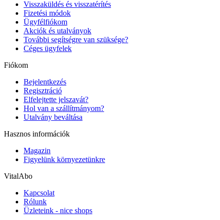
Visszaküldés és visszatérítés
Fizetési módok
Ügyfélfiókom
Akciók és utalványok
További segítségre van szüksége?
Céges ügyfelek
Fiókom
Bejelentkezés
Regisztráció
Elfelejtette jelszavát?
Hol van a szállítmányom?
Utalvány beváltása
Hasznos információk
Magazin
Figyelünk környezetünkre
VitalAbo
Kapcsolat
Rólunk
Üzleteink - nice shops