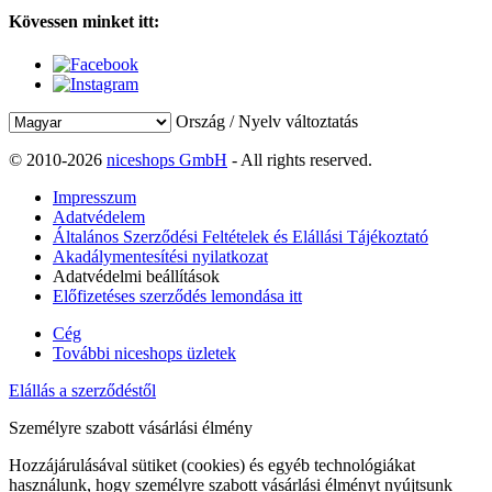
Kövessen minket itt:
Ország / Nyelv változtatás
© 2010-2026
niceshops GmbH
- All rights reserved.
Impresszum
Adatvédelem
Általános Szerződési Feltételek és Elállási Tájékoztató
Akadálymentesítési nyilatkozat
Adatvédelmi beállítások
Előfizetéses szerződés lemondása itt
Cég
További niceshops üzletek
Elállás a szerződéstől
Személyre szabott vásárlási élmény
Hozzájárulásával sütiket (cookies) és egyéb technológiákat
használunk, hogy személyre szabott vásárlási élményt nyújtsunk