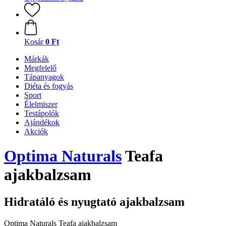
Kosár
0 Ft
Márkák
Megfelelő
Tápanyagok
Diéta és fogyás
Sport
Élelmiszer
Testápolók
Ajándékok
Akciók
Optima Naturals
Teafa
ajakbalzsam
Hidratáló és nyugtató ajakbalzsam
Optima Naturals Teafa ajakbalzsam