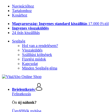
Navigációhoz
Tartalomhoz
Kosárhoz
Magyarország: Ingyenes standard kiszállítás
17.000 Ft-tól
Ingyenes visszaküldés
24 órás kiszállítás
Segítség
Hol van a rendelésem?
Visszaküldés
Szállítási költségek
Fizetési módok
Kapcsolat
Minden Segítség-téma
Bejelentkezés
Feliratkozás
Ön
új nálunk?
Ügyfélfiók nyitása