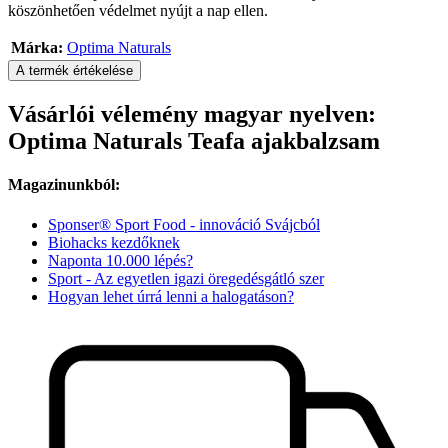
köszönhetően védelmet nyújt a nap ellen.
Márka:
Optima Naturals
A termék értékelése
Vásárlói vélemény magyar nyelven:
Optima Naturals Teafa ajakbalzsam
Magazinunkból:
Sponser® Sport Food - innováció Svájcból
Biohacks kezdőknek
Naponta 10.000 lépés?
Sport - Az egyetlen igazi öregedésgátló szer
Hogyan lehet úrrá lenni a halogatáson?