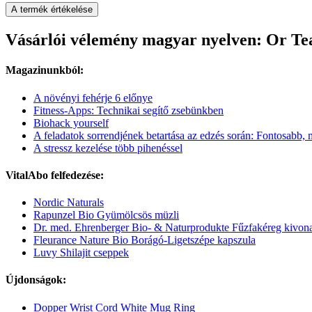
A termék értékelése
Vásárlói vélemény magyar nyelven: Or Te
Magazinunkból:
A növényi fehérje 6 előnye
Fitness-Apps: Technikai segítő zsebünkben
Biohack yourself
A feladatok sorrendjének betartása az edzés során: Fontosabb,
A stressz kezelése több pihenéssel
VitalAbo felfedezése:
Nordic Naturals
Rapunzel Bio Gyümölcsös müzli
Dr. med. Ehrenberger Bio- & Naturprodukte Fűzfakéreg kivona
Fleurance Nature Bio Borágó-Ligetszépe kapszula
Luvy Shilajit cseppek
Újdonságok:
Dopper Wrist Cord White Mug Ring