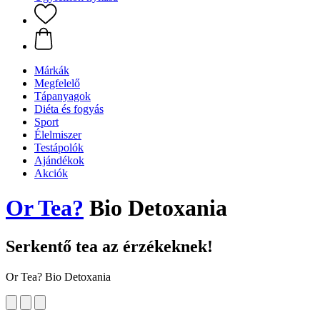
Márkák
Megfelelő
Tápanyagok
Diéta és fogyás
Sport
Élelmiszer
Testápolók
Ajándékok
Akciók
Or Tea?
Bio Detoxania
Serkentő tea az érzékeknek!
Or Tea? Bio Detoxania