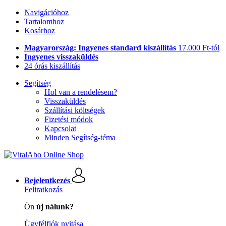
Navigációhoz
Tartalomhoz
Kosárhoz
Magyarország: Ingyenes standard kiszállítás
17.000 Ft-tól
Ingyenes visszaküldés
24 órás kiszállítás
Segítség
Hol van a rendelésem?
Visszaküldés
Szállítási költségek
Fizetési módok
Kapcsolat
Minden Segítség-téma
Bejelentkezés
Feliratkozás
Ön
új nálunk?
Ügyfélfiók nyitása