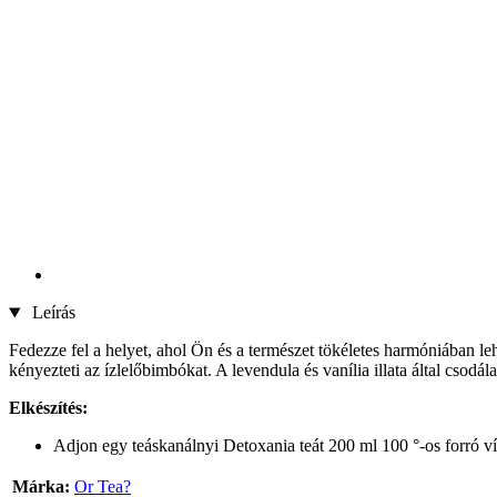
Leírás
Fedezze fel a helyet, ahol Ön és a természet tökéletes harmóniában le
kényezteti az ízlelőbimbókat. A levendula és vanília illata által csodála
Elkészítés:
Adjon egy teáskanálnyi Detoxania teát 200 ml 100 °-os forró ví
Márka:
Or Tea?