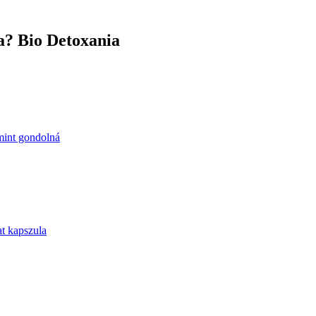
a? Bio Detoxania
 mint gondolná
t kapszula