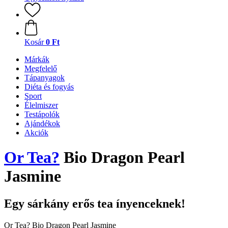
Kosár
0 Ft
Márkák
Megfelelő
Tápanyagok
Diéta és fogyás
Sport
Élelmiszer
Testápolók
Ajándékok
Akciók
Or Tea?
Bio Dragon Pearl
Jasmine
Egy sárkány erős tea ínyenceknek!
Or Tea? Bio Dragon Pearl Jasmine