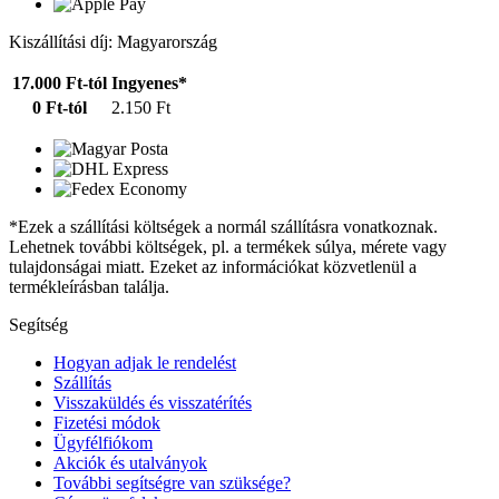
Kiszállítási díj: Magyarország
17.000 Ft-tól
Ingyenes*
0 Ft-tól
2.150 Ft
*Ezek a szállítási költségek a normál szállításra vonatkoznak.
Lehetnek további költségek, pl. a termékek súlya, mérete vagy
tulajdonságai miatt. Ezeket az információkat közvetlenül a
termékleírásban találja.
Segítség
Hogyan adjak le rendelést
Szállítás
Visszaküldés és visszatérítés
Fizetési módok
Ügyfélfiókom
Akciók és utalványok
További segítségre van szüksége?