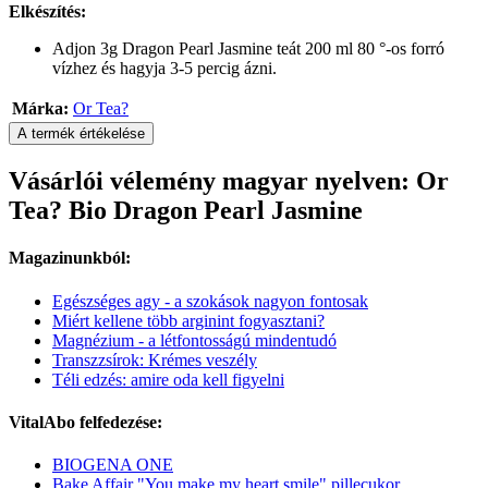
Elkészítés:
Adjon 3g Dragon Pearl Jasmine teát 200 ml 80 °-os forró
vízhez és hagyja 3-5 percig ázni.
Márka:
Or Tea?
A termék értékelése
Vásárlói vélemény magyar nyelven: Or
Tea? Bio Dragon Pearl Jasmine
Magazinunkból:
Egészséges agy - a szokások nagyon fontosak
Miért kellene több arginint fogyasztani?
Magnézium - a létfontosságú mindentudó
Transzzsírok: Krémes veszély
Téli edzés: amire oda kell figyelni
VitalAbo felfedezése:
BIOGENA ONE
Bake Affair "You make my heart smile" pillecukor