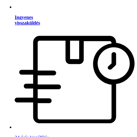
Ingyenes
visszaküldés