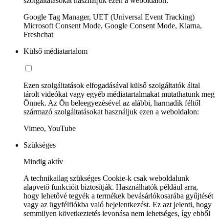
szolgáltatásokat használjuk ezen a weboldalon:
Google Tag Manager, UET (Universal Event Tracking)
Microsoft Consent Mode, Google Consent Mode, Klarna,
Freshchat
Külső médiatartalom
Ezen szolgáltatások elfogadásával külső szolgáltatók által
tárolt videókat vagy egyéb médiatartalmakat mutathatunk meg
Önnek. Az Ön beleegyezésével az alábbi, harmadik féltől
származó szolgáltatásokat használjuk ezen a weboldalon:
Vimeo, YouTube
Szükséges
Mindig aktív
A technikailag szükséges Cookie-k csak weboldalunk
alapvető funkcióit biztosítják. Használhatók például arra,
hogy lehetővé tegyék a termékek bevásárlókosarába gyűjtését
vagy az ügyfélfiókba való bejelentkezést. Ez azt jelenti, hogy
semmilyen következtetés levonása nem lehetséges, így ebből