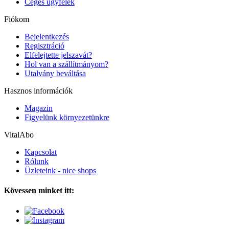
Céges ügyfelek
Fiókom
Bejelentkezés
Regisztráció
Elfelejtette jelszavát?
Hol van a szállítmányom?
Utalvány beváltása
Hasznos információk
Magazin
Figyelünk környezetünkre
VitalAbo
Kapcsolat
Rólunk
Üzleteink - nice shops
Kövessen minket itt: