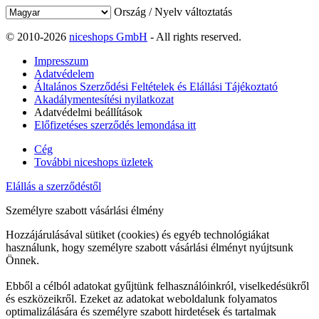
Ország / Nyelv változtatás
© 2010-2026
niceshops GmbH
- All rights reserved.
Impresszum
Adatvédelem
Általános Szerződési Feltételek és Elállási Tájékoztató
Akadálymentesítési nyilatkozat
Adatvédelmi beállítások
Előfizetéses szerződés lemondása itt
Cég
További niceshops üzletek
Elállás a szerződéstől
Személyre szabott vásárlási élmény
Hozzájárulásával sütiket (cookies) és egyéb technológiákat
használunk, hogy személyre szabott vásárlási élményt nyújtsunk
Önnek.
Ebből a célból adatokat gyűjtünk felhasználóinkról, viselkedésükről
és eszközeikről. Ezeket az adatokat weboldalunk folyamatos
optimalizálására és személyre szabott hirdetések és tartalmak