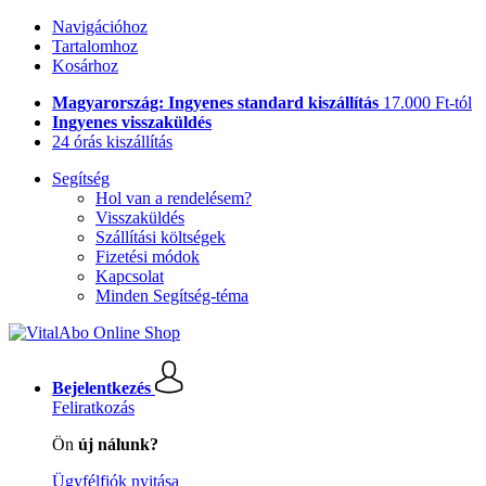
Navigációhoz
Tartalomhoz
Kosárhoz
Magyarország: Ingyenes standard kiszállítás
17.000 Ft-tól
Ingyenes visszaküldés
24 órás kiszállítás
Segítség
Hol van a rendelésem?
Visszaküldés
Szállítási költségek
Fizetési módok
Kapcsolat
Minden Segítség-téma
Bejelentkezés
Feliratkozás
Ön
új nálunk?
Ügyfélfiók nyitása