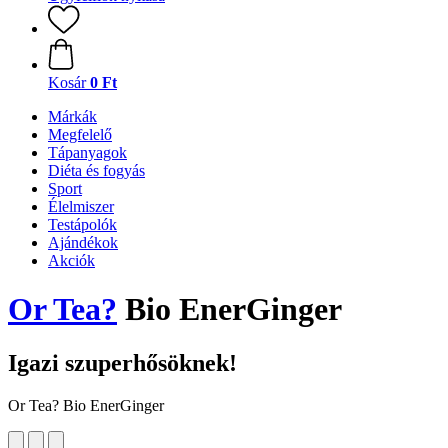
Kosár
0 Ft
Márkák
Megfelelő
Tápanyagok
Diéta és fogyás
Sport
Élelmiszer
Testápolók
Ajándékok
Akciók
Or Tea?
Bio EnerGinger
Igazi szuperhősöknek!
Or Tea? Bio EnerGinger