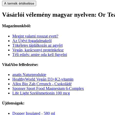
A termék értékelése
Vásárlói vélemény magyar nyelven: Or Te
Magazinunkból:
Megint valami rosszat evett?
Az Újévi fogadalmakról
Tökéletes táplálkozás az agyért
Vegán, karácsonyi proteinkeksz
Téli edzés: amire oda kell figyelni
VitalAbo felfedezése:
anatis Naturprodukte
HealthyWorld Vegán D3+K2-vitamin
Allos Bio Zab Crrrunch - Csokoládé
Sponser Sport Food Magnesium 6-Complex
Life Light Szelénmetionin 100 mcg
Újdonságok:
Dopper Insulated - 580 ml