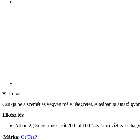
Leírás
Csukja be a szemét és vegyen mély lélegzetet. A teában található gyömb
Elkészítés:
Adjon 2g EnerGinger teát 200 ml 100 °-os forró vízhez és hagyj
Márka:
Or Tea?