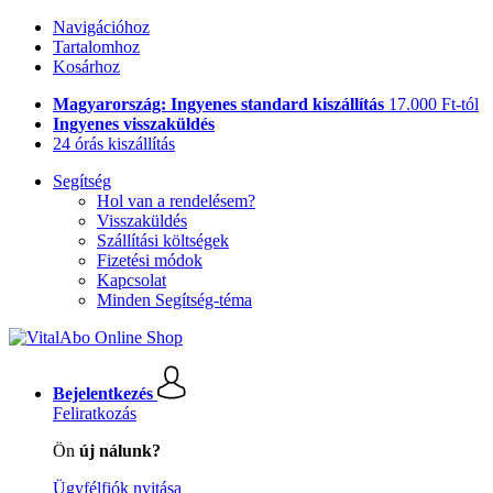
Navigációhoz
Tartalomhoz
Kosárhoz
Magyarország: Ingyenes standard kiszállítás
17.000 Ft-tól
Ingyenes visszaküldés
24 órás kiszállítás
Segítség
Hol van a rendelésem?
Visszaküldés
Szállítási költségek
Fizetési módok
Kapcsolat
Minden Segítség-téma
Bejelentkezés
Feliratkozás
Ön
új nálunk?
Ügyfélfiók nyitása