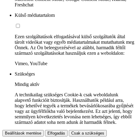
Freshchat
Külső médiatartalom
Ezen szolgáltatások elfogadásával külső szolgáltatók által
tárolt videókat vagy egyéb médiatartalmakat mutathatunk meg
Önnek. Az Ön beleegyezésével az alábbi, harmadik féltől
származó szolgáltatásokat használjuk ezen a weboldalon:
Vimeo, YouTube
Szükséges
Mindig aktív
A technikailag szükséges Cookie-k csak weboldalunk
alapvető funkcióit biztosítják. Használhatók például arra,
hogy lehetővé tegyék a termékek bevásárlókosarába gyűjtését
vagy az ügyfélfiókba való bejelentkezést. Ez azt jelenti, hogy
semmilyen következtetés levonása nem lehetséges, így ebből
származó adatot soha nem adunk át harmadik félnek.
Beállítások mentése
Elfogadás
Csak a szükséges