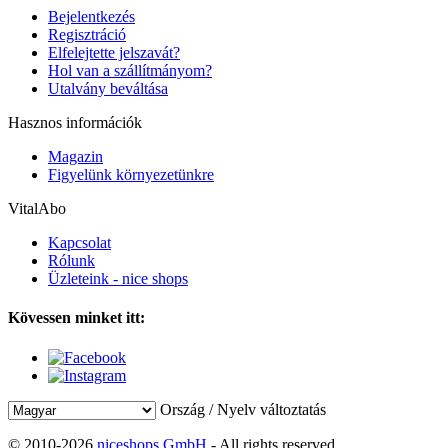
Bejelentkezés
Regisztráció
Elfelejtette jelszavát?
Hol van a szállítmányom?
Utalvány beváltása
Hasznos információk
Magazin
Figyelünk környezetünkre
VitalAbo
Kapcsolat
Rólunk
Üzleteink - nice shops
Kövessen minket itt:
Ország / Nyelv változtatás
© 2010-2026
niceshops GmbH
- All rights reserved.