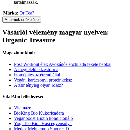
tartalmazzák.
Márka:
Or Tea?
A termék értékelése
Vásárlói vélemény magyar nyelven:
Organic Treasure
Magazinunkból:
Post-Workout étel: Avokádós enchilada fekete babbal
A megfelelő edzésforma
Izomépítés az étrend által
Vegán, karácsonyi proteinkeksz
A zsír tényleg olyan rossz?
VitalAbo felfedezése:
Vitamaze
BioKing Bio Kukoricadara
Veganboost Biotin kondicionáló
Yogi Tee Bio "Hasi egyensúly"
Medex Méhpempő Super + D