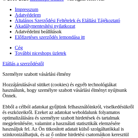
Impresszum
Adatvédelem
Általános Szerződési Feltételek és Elállási Tájékoztató
Akadálymentesítési nyilatkozat
Adatvédelmi beállítások
Előfizetéses szerződés lemondása itt
Cég
További niceshops üzletek
Elállás a szerződéstől
Személyre szabott vásárlási élmény
Hozzájárulásával sütiket (cookies) és egyéb technológiákat
használunk, hogy személyre szabott vásárlási élményt nyújtsunk
Önnek.
Ebből a célból adatokat gyűjtünk felhasználóinkról, viselkedésükről
és eszközeikről. Ezeket az adatokat weboldalunk folyamatos
optimalizálására és személyre szabott hirdetések és tartalmak
megjelenítésére, valamint a használati statisztikák elemzésére
használjuk fel. Az Ön titkosított adatait külső szolgáltatókkal is
szinkronizálhatjuk, és az ő online hirdetési csatornáikon keresztül