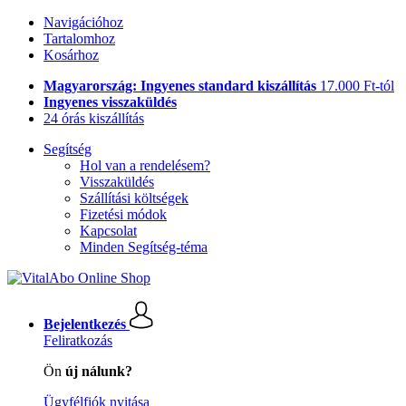
Navigációhoz
Tartalomhoz
Kosárhoz
Magyarország: Ingyenes standard kiszállítás
17.000 Ft-tól
Ingyenes visszaküldés
24 órás kiszállítás
Segítség
Hol van a rendelésem?
Visszaküldés
Szállítási költségek
Fizetési módok
Kapcsolat
Minden Segítség-téma
Bejelentkezés
Feliratkozás
Ön
új nálunk?
Ügyfélfiók nyitása