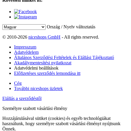
Kövessen minket itt:
Ország / Nyelv változtatás
© 2010-2026
niceshops GmbH
- All rights reserved.
Impresszum
Adatvédelem
Általános Szerződési Feltételek és Elállási Tájékoztató
Akadálymentesítési nyilatkozat
Adatvédelmi beállítások
Előfizetéses szerződés lemondása itt
Cég
További niceshops üzletek
Elállás a szerződéstől
Személyre szabott vásárlási élmény
Hozzájárulásával sütiket (cookies) és egyéb technológiákat
használunk, hogy személyre szabott vásárlási élményt nyújtsunk
Önnek.