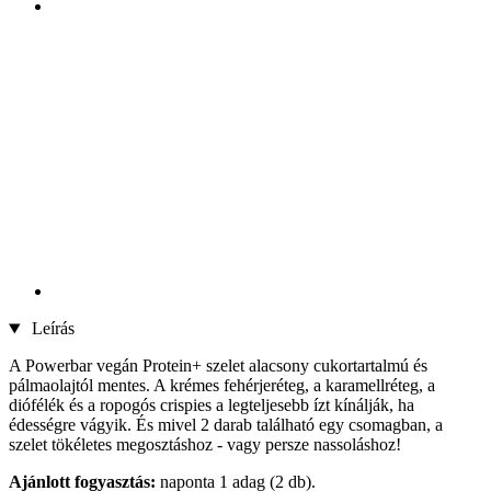
Leírás
A Powerbar vegán Protein+ szelet alacsony cukortartalmú és
pálmaolajtól mentes. A krémes fehérjeréteg, a karamellréteg, a
diófélék és a ropogós crispies a legteljesebb ízt kínálják, ha
édességre vágyik. És mivel 2 darab található egy csomagban, a
szelet tökéletes megosztáshoz - vagy persze nassoláshoz!
Ajánlott fogyasztás:
naponta 1 adag (2 db).