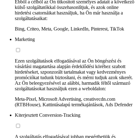
Ebből a célból az Ön titkosított személyes adatait a következő
külső szolgáltatókkal összehasonlítjuk, és azok online
hirdetési csatornáikat használjuk, ha Ön már használja a
szolgáltatásaikat:
Bing, Criteo, Meta, Google, LinkedIn, Pinterest, TikTok
Marketing
Ezen szolgáltatások elfogadásával az Ön böngészési és
vásárlási magatartása alapján érdeklődési köréhez szabott
hirdetéseket, szponzorált tartalmakat vagy kedvezményes
promóciókat tudunk biztosítani, és mérni tudjuk azok sikerét.
Az Ön beleegyezésével az alábbi, harmadik féltől származó
szolgáltatásokat használjuk ezen a weboldalon:
Meta-Pixel, Microsoft Advertising, creativecdn.com
(RTBHouse), Kattintásalapú termékajánlások, Ads Defender
Kiterjesztett Conversion-Tracking
A szolgáltatás elfogadásával jobban megérthetjük és