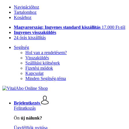
Navigációhoz
Tartalomhoz
Kosárhoz
Magyarország: Ingyenes standard kiszállítás
17.000 Ft-tól
Ingyenes visszaküldés
24 órás kiszállítás
Segítség
Hol van a rendelésem?
Visszaküldés
Szállítási költségek
Fizetési módok
Kapcsolat
Minden Segítség-téma
Bejelentkezés
Feliratkozás
Ön
új nálunk?
Ügyfélfiók nyitása