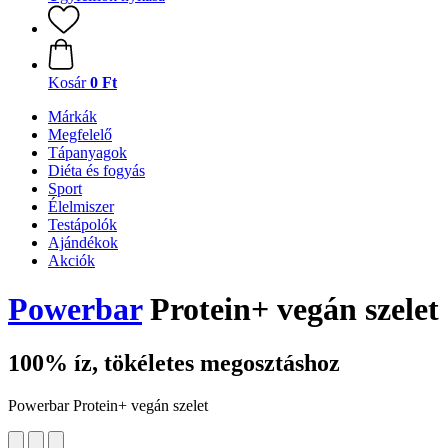
Kosár
0 Ft
Márkák
Megfelelő
Tápanyagok
Diéta és fogyás
Sport
Élelmiszer
Testápolók
Ajándékok
Akciók
Powerbar
Protein+ vegán szelet
100% íz, tökéletes megosztáshoz
Powerbar Protein+ vegán szelet