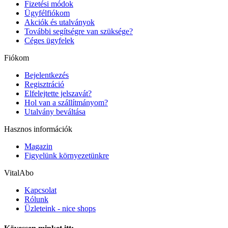
Fizetési módok
Ügyfélfiókom
Akciók és utalványok
További segítségre van szüksége?
Céges ügyfelek
Fiókom
Bejelentkezés
Regisztráció
Elfelejtette jelszavát?
Hol van a szállítmányom?
Utalvány beváltása
Hasznos információk
Magazin
Figyelünk környezetünkre
VitalAbo
Kapcsolat
Rólunk
Üzleteink - nice shops