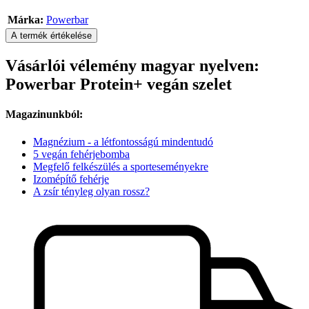
Márka:
Powerbar
A termék értékelése
Vásárlói vélemény magyar nyelven:
Powerbar Protein+ vegán szelet
Magazinunkból:
Magnézium - a létfontosságú mindentudó
5 vegán fehérjebomba
Megfelő felkészülés a sporteseményekre
Izomépítő fehérje
A zsír tényleg olyan rossz?