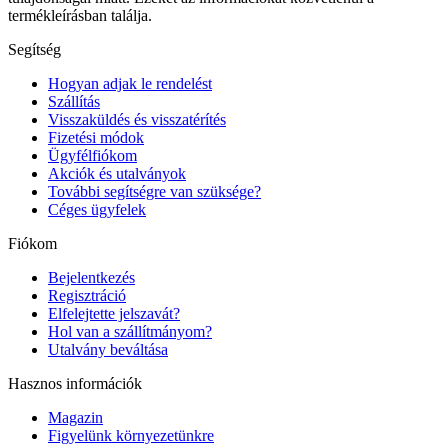
termékleírásban találja.
Segítség
Hogyan adjak le rendelést
Szállítás
Visszaküldés és visszatérítés
Fizetési módok
Ügyfélfiókom
Akciók és utalványok
További segítségre van szüksége?
Céges ügyfelek
Fiókom
Bejelentkezés
Regisztráció
Elfelejtette jelszavát?
Hol van a szállítmányom?
Utalvány beváltása
Hasznos információk
Magazin
Figyelünk környezetünkre