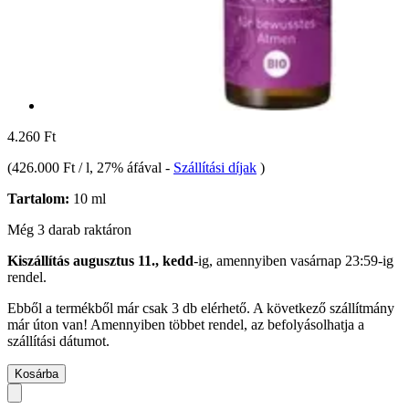
4.260 Ft
(
426.000 Ft / l
, 27% áfával
-
Szállítási díjak
)
Tartalom:
10 ml
Még 3 darab raktáron
Kiszállítás augusztus 11., kedd
-ig, amennyiben
vasárnap 23:59-ig
rendel.
Ebből a termékből már csak 3 db elérhető. A következő szállítmány
már úton van! Amennyiben többet rendel, az befolyásolhatja a
szállítási dátumot.
Kosárba