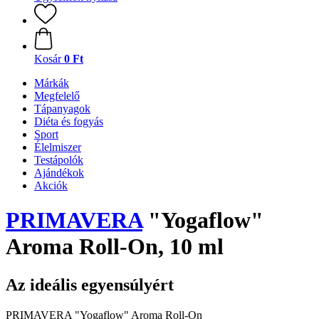
Kosár
0 Ft
Márkák
Megfelelő
Tápanyagok
Diéta és fogyás
Sport
Élelmiszer
Testápolók
Ajándékok
Akciók
PRIMAVERA
"Yogaflow"
Aroma Roll-On, 10 ml
Az ideális egyensúlyért
PRIMAVERA "Yogaflow" Aroma Roll-On