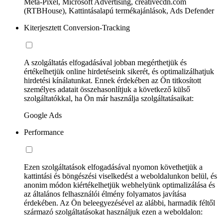
Meta-Pixel, Microsoft Advertising, creativecdn.com
(RTBHouse), Kattintásalapú termékajánlások, Ads Defender
Kiterjesztett Conversion-Tracking
A szolgáltatás elfogadásával jobban megérthetjük és
értékelhetjük online hirdetéseink sikerét, és optimalizálhatjuk
hirdetési kínálatunkat. Ennek érdekében az Ön titkosított
személyes adatait összehasonlítjuk a következő külső
szolgáltatókkal, ha Ön már használja szolgáltatásaikat:
Google Ads
Performance
Ezen szolgáltatások elfogadásával nyomon követhetjük a
kattintási és böngészési viselkedést a weboldalunkon belül, és
anonim módon kiértékelhetjük webhelyünk optimalizálása és
az általános felhasználói élmény folyamatos javítása
érdekében. Az Ön beleegyezésével az alábbi, harmadik féltől
származó szolgáltatásokat használjuk ezen a weboldalon: