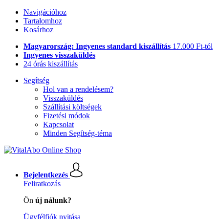
Navigációhoz
Tartalomhoz
Kosárhoz
Magyarország: Ingyenes standard kiszállítás
17.000 Ft-tól
Ingyenes visszaküldés
24 órás kiszállítás
Segítség
Hol van a rendelésem?
Visszaküldés
Szállítási költségek
Fizetési módok
Kapcsolat
Minden Segítség-téma
Bejelentkezés
Feliratkozás
Ön
új nálunk?
Ügyfélfiók nyitása