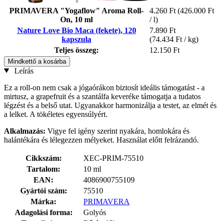
PRIMAVERA "Yogaflow" Aroma Roll-
4.260 Ft
(426.000 Ft
On, 10 ml
/ l)
Nature Love Bio Maca (fekete), 120
7.890 Ft
kapszula
(74.434 Ft / kg)
Teljes összeg:
12.150 Ft
Mindkettő a kosárba
Leírás
Ez a roll-on nem csak a jógaórákon biztosít ideális támogatást - a
mirtusz, a grapefruit és a szantálfa keveréke támogatja a tudatos
légzést és a belső utat. Ugyanakkor harmonizálja a testet, az elmét és
a lelket. A tökéletes egyensúlyért.
Alkalmazás:
Vigye fel igény szerint nyakára, homlokára és
halántékára és lélegezzen mélyeket. Használat előtt felrázandó.
Cikkszám:
XEC-PRIM-75510
Tartalom:
10 ml
EAN:
4086900755109
Gyártói szám:
75510
Márka:
PRIMAVERA
Adagolási forma:
Golyós