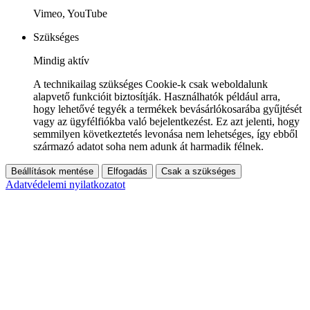
Vimeo, YouTube
Szükséges
Mindig aktív
A technikailag szükséges Cookie-k csak weboldalunk
alapvető funkcióit biztosítják. Használhatók például arra,
hogy lehetővé tegyék a termékek bevásárlókosarába gyűjtését
vagy az ügyfélfiókba való bejelentkezést. Ez azt jelenti, hogy
semmilyen következtetés levonása nem lehetséges, így ebből
származó adatot soha nem adunk át harmadik félnek.
Beállítások mentése
Elfogadás
Csak a szükséges
Adatvédelemi nyilatkozatot