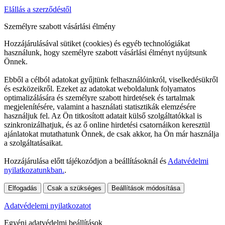
Elállás a szerződéstől
Személyre szabott vásárlási élmény
Hozzájárulásával sütiket (cookies) és egyéb technológiákat
használunk, hogy személyre szabott vásárlási élményt nyújtsunk
Önnek.
Ebből a célból adatokat gyűjtünk felhasználóinkról, viselkedésükről
és eszközeikről. Ezeket az adatokat weboldalunk folyamatos
optimalizálására és személyre szabott hirdetések és tartalmak
megjelenítésére, valamint a használati statisztikák elemzésére
használjuk fel. Az Ön titkosított adatait külső szolgáltatókkal is
szinkronizálhatjuk, és az ő online hirdetési csatornáikon keresztül
ajánlatokat mutathatunk Önnek, de csak akkor, ha Ön már használja
a szolgáltatásaikat.
Hozzájárulása előtt tájékozódjon a beállításoknál és
Adatvédelmi
nyilatkozatunkban.
.
Elfogadás
Csak a szükséges
Beállítások módosítása
Adatvédelemi nyilatkozatot
Egyéni adatvédelmi beállítások