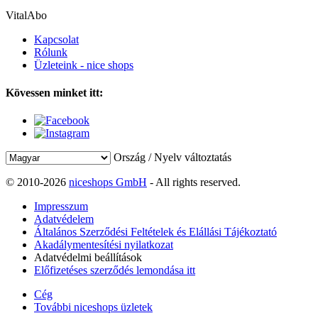
VitalAbo
Kapcsolat
Rólunk
Üzleteink - nice shops
Kövessen minket itt:
Ország / Nyelv változtatás
© 2010-2026
niceshops GmbH
- All rights reserved.
Impresszum
Adatvédelem
Általános Szerződési Feltételek és Elállási Tájékoztató
Akadálymentesítési nyilatkozat
Adatvédelmi beállítások
Előfizetéses szerződés lemondása itt
Cég
További niceshops üzletek