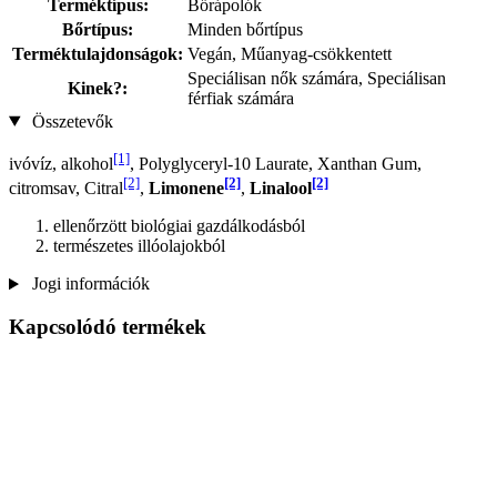
Terméktípus:
Bőrápolók
Bőrtípus:
Minden bőrtípus
Terméktulajdonságok:
Vegán, Műanyag-csökkentett
Speciálisan nők számára, Speciálisan
Kinek?:
férfiak számára
Összetevők
[1]
ivóvíz, alkohol
, Polyglyceryl-10 Laurate, Xanthan Gum,
[2]
[2]
[2]
citromsav, Citral
,
Limonene
,
Linalool
ellenőrzött biológiai gazdálkodásból
természetes illóolajokból
Jogi információk
Kapcsolódó termékek