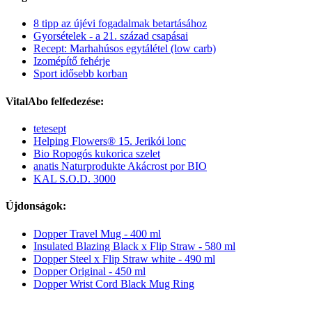
8 tipp az újévi fogadalmak betartásához
Gyorsételek - a 21. század csapásai
Recept: Marhahúsos egytálétel (low carb)
Izomépítő fehérje
Sport idősebb korban
VitalAbo felfedezése:
tetesept
Helping Flowers® 15. Jerikói lonc
Bio Ropogós kukorica szelet
anatis Naturprodukte Akácrost por BIO
KAL S.O.D. 3000
Újdonságok:
Dopper Travel Mug - 400 ml
Insulated Blazing Black x Flip Straw - 580 ml
Dopper Steel x Flip Straw white - 490 ml
Dopper Original - 450 ml
Dopper Wrist Cord Black Mug Ring