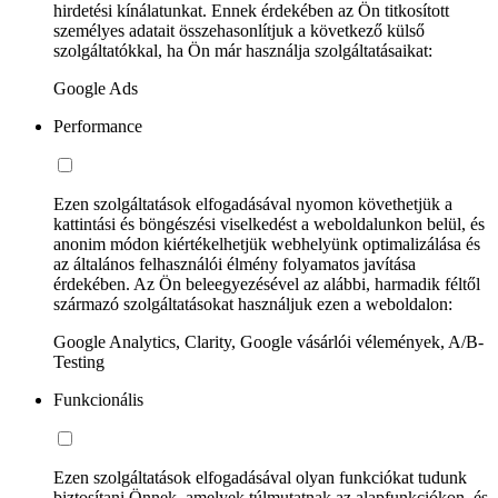
hirdetési kínálatunkat. Ennek érdekében az Ön titkosított
személyes adatait összehasonlítjuk a következő külső
szolgáltatókkal, ha Ön már használja szolgáltatásaikat:
Google Ads
Performance
Ezen szolgáltatások elfogadásával nyomon követhetjük a
kattintási és böngészési viselkedést a weboldalunkon belül, és
anonim módon kiértékelhetjük webhelyünk optimalizálása és
az általános felhasználói élmény folyamatos javítása
érdekében. Az Ön beleegyezésével az alábbi, harmadik féltől
származó szolgáltatásokat használjuk ezen a weboldalon:
Google Analytics, Clarity, Google vásárlói vélemények, A/B-
Testing
Funkcionális
Ezen szolgáltatások elfogadásával olyan funkciókat tudunk
biztosítani Önnek, amelyek túlmutatnak az alapfunkciókon, és