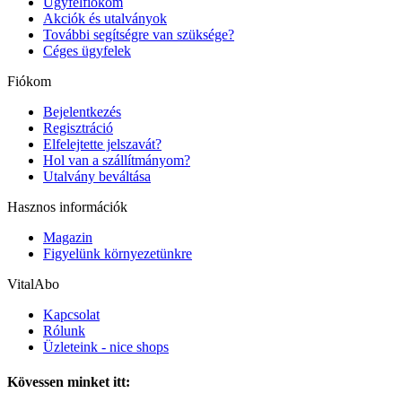
Ügyfélfiókom
Akciók és utalványok
További segítségre van szüksége?
Céges ügyfelek
Fiókom
Bejelentkezés
Regisztráció
Elfelejtette jelszavát?
Hol van a szállítmányom?
Utalvány beváltása
Hasznos információk
Magazin
Figyelünk környezetünkre
VitalAbo
Kapcsolat
Rólunk
Üzleteink - nice shops
Kövessen minket itt: