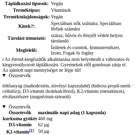
Táplálkozási típusok:
Vegán
Terméktípus:
Vitaminok
Terméktulajdonságok:
Vegán
Speciálisan nők számára, Speciálisan
Kinek?:
férfiak számára
száraz, hűvös és fénytől védett helyen
Tárolási útmutató:
tárolandó
Ízületek és csontok, Immunrendszer,
Megfelelő:
Izom, Fogak és fogíny
i
Az étrend-kiegészítők alkalmazása nem helyettesíti a változatos és
kiegyensúlyozott táplálkozást. Gyermekek elől gondosan zárja el.
Az ajánlott napi mennyiséget ne lépje túl!
Összetevők
töltőanyag (maltodextrin, növényi kapszulahéj (hidroxi-propil-metil-
cellulóz)), D3-vitamin (kolekalciferol), K2-vitamin (menakinon),
elválasztószer (magnézium-sztearát)
Összetevők
Összetevők
maximális napi adag (1 kapszula)
kurkuma gyökér
460 mg
D3-vitamin
62 µg
[1]
50 µg
K2-vitamin