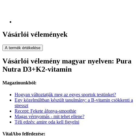
Vásárlói vélemények
A termék értékelése
Vásárlói vélemény magyar nyelven: Pura
Nutra D3+K2-vitamin
Magazinunkból:
Hogyan változtatják meg az egyes sportok testünket?
Egy közelmúltban készült tanulmány: a B-vitamin csökkenti a
stresszt
Recept: Fekete áfonya-smoothie
Magas vérnyomás - mit tehet ellene?
Téli edzés: amire oda kell figyelni
VitalAbo felfedezése: