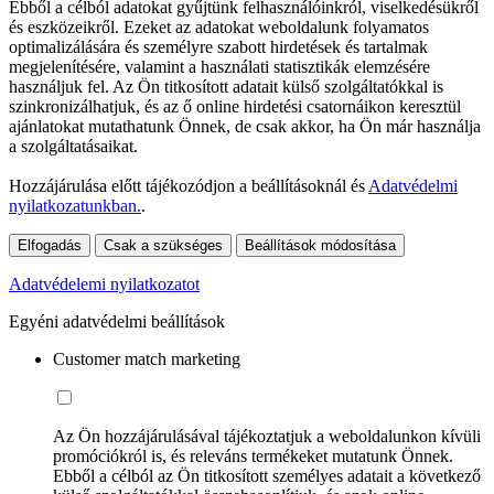
Ebből a célból adatokat gyűjtünk felhasználóinkról, viselkedésükről
és eszközeikről. Ezeket az adatokat weboldalunk folyamatos
optimalizálására és személyre szabott hirdetések és tartalmak
megjelenítésére, valamint a használati statisztikák elemzésére
használjuk fel. Az Ön titkosított adatait külső szolgáltatókkal is
szinkronizálhatjuk, és az ő online hirdetési csatornáikon keresztül
ajánlatokat mutathatunk Önnek, de csak akkor, ha Ön már használja
a szolgáltatásaikat.
Hozzájárulása előtt tájékozódjon a beállításoknál és
Adatvédelmi
nyilatkozatunkban.
.
Elfogadás
Csak a szükséges
Beállítások módosítása
Adatvédelemi nyilatkozatot
Egyéni adatvédelmi beállítások
Customer match marketing
Az Ön hozzájárulásával tájékoztatjuk a weboldalunkon kívüli
promóciókról is, és releváns termékeket mutatunk Önnek.
Ebből a célból az Ön titkosított személyes adatait a következő