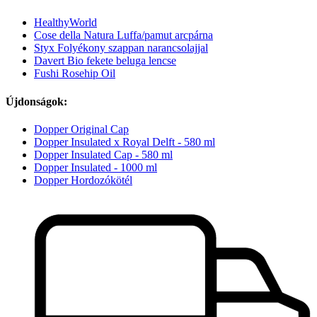
HealthyWorld
Cose della Natura Luffa/pamut arcpárna
Styx Folyékony szappan narancsolajjal
Davert Bio fekete beluga lencse
Fushi Rosehip Oil
Újdonságok:
Dopper Original Cap
Dopper Insulated x Royal Delft - 580 ml
Dopper Insulated Cap - 580 ml
Dopper Insulated - 1000 ml
Dopper Hordozókötél