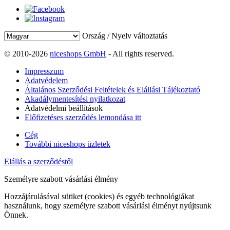
Ország / Nyelv változtatás
© 2010-2026
niceshops GmbH
- All rights reserved.
Impresszum
Adatvédelem
Általános Szerződési Feltételek és Elállási Tájékoztató
Akadálymentesítési nyilatkozat
Adatvédelmi beállítások
Előfizetéses szerződés lemondása itt
Cég
További niceshops üzletek
Elállás a szerződéstől
Személyre szabott vásárlási élmény
Hozzájárulásával sütiket (cookies) és egyéb technológiákat
használunk, hogy személyre szabott vásárlási élményt nyújtsunk
Önnek.