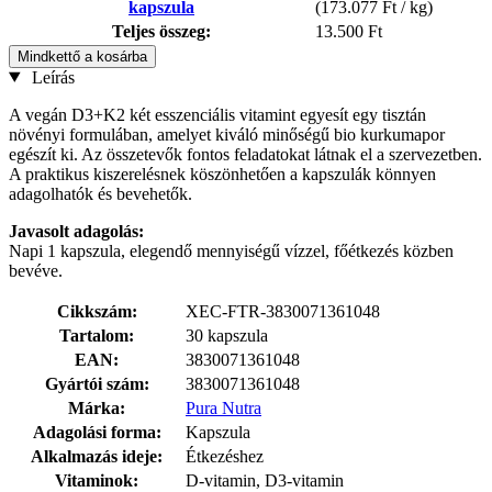
kapszula
(173.077 Ft / kg)
Teljes összeg:
13.500 Ft
Mindkettő a kosárba
Leírás
A vegán D3+K2 két esszenciális vitamint egyesít egy tisztán
növényi formulában, amelyet kiváló minőségű bio kurkumapor
egészít ki. Az összetevők fontos feladatokat látnak el a szervezetben.
A praktikus kiszerelésnek köszönhetően a kapszulák könnyen
adagolhatók és bevehetők.
Javasolt adagolás:
Napi 1 kapszula, elegendő mennyiségű vízzel, főétkezés közben
bevéve.
Cikkszám:
XEC-FTR-3830071361048
Tartalom:
30 kapszula
EAN:
3830071361048
Gyártói szám:
3830071361048
Márka:
Pura Nutra
Adagolási forma:
Kapszula
Alkalmazás ideje:
Étkezéshez
Vitaminok:
D-vitamin, D3-vitamin