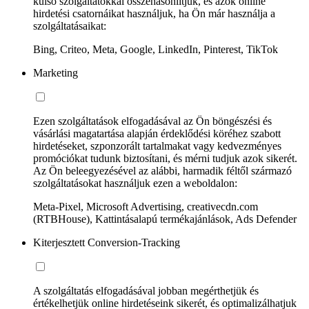
külső szolgáltatókkal összehasonlítjuk, és azok online
hirdetési csatornáikat használjuk, ha Ön már használja a
szolgáltatásaikat:
Bing, Criteo, Meta, Google, LinkedIn, Pinterest, TikTok
Marketing
Ezen szolgáltatások elfogadásával az Ön böngészési és
vásárlási magatartása alapján érdeklődési köréhez szabott
hirdetéseket, szponzorált tartalmakat vagy kedvezményes
promóciókat tudunk biztosítani, és mérni tudjuk azok sikerét.
Az Ön beleegyezésével az alábbi, harmadik féltől származó
szolgáltatásokat használjuk ezen a weboldalon:
Meta-Pixel, Microsoft Advertising, creativecdn.com
(RTBHouse), Kattintásalapú termékajánlások, Ads Defender
Kiterjesztett Conversion-Tracking
A szolgáltatás elfogadásával jobban megérthetjük és
értékelhetjük online hirdetéseink sikerét, és optimalizálhatjuk