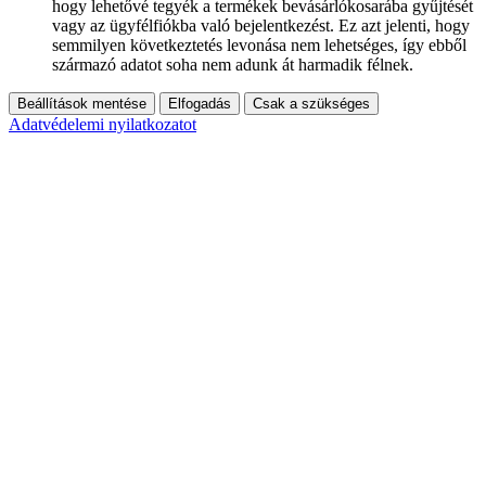
hogy lehetővé tegyék a termékek bevásárlókosarába gyűjtését
vagy az ügyfélfiókba való bejelentkezést. Ez azt jelenti, hogy
semmilyen következtetés levonása nem lehetséges, így ebből
származó adatot soha nem adunk át harmadik félnek.
Beállítások mentése
Elfogadás
Csak a szükséges
Adatvédelemi nyilatkozatot