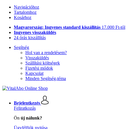
Navigációhoz
Tartalomhoz
Kosárhoz
Magyarország: Ingyenes standard kiszállítás
17.000 Ft-tól
Ingyenes visszaküldés
24 órás kiszállítás
Segítség
Hol van a rendelésem?
Visszaküldés
Szállítási költségek
Fizetési módok
Kapcsolat
Minden Segítség-téma
Bejelentkezés
Feliratkozás
Ön
új nálunk?
Ügyfélfiók nyitása