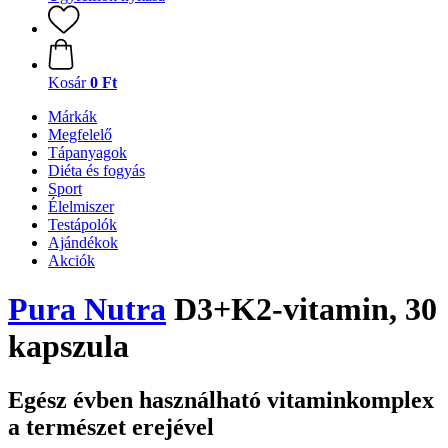
Kosár
0 Ft
Márkák
Megfelelő
Tápanyagok
Diéta és fogyás
Sport
Élelmiszer
Testápolók
Ajándékok
Akciók
Pura Nutra
D3+K2-vitamin, 30
kapszula
Egész évben használható vitaminkomplex
a természet erejével